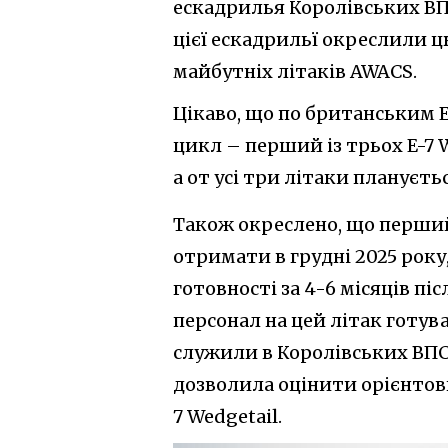
ескадрилья Королівських ВПС
цієї ескадрильї окреслили 
майбутніх літаків AWACS.
Цікаво, що по британським 
цикл – перший із трьох E-7 
а от усі три літаки плануєть
Також окреслено, що перший 
отримати в грудні 2025 року,
готовності за 4-6 місяців пі
персонал на цей літак готува
служили в Королівських ВПС н
дозволила оцінити орієнтовн
7 Wedgetail.