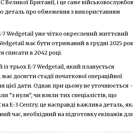
 Великої Британії, і це саме військовослужбов
цю деталь про обмеження з використанням
E-7 Wedgetail уже чітко окреслений життєвий
Wedgetail має бути отриманий в грудні 2025 рок
ся списати в 2042 році.
із трьох E-7 Wedgetail, який планується
 має досягти стадії початкової операційної
сля цієї дати. Однак при цьому не уточнюється -
ли "з нуля", чи взяли тих спеціалістів, що
а E-3 Centry; це насправді важлива деталь, як
ий час, необхідний на підготовку екіпажів для