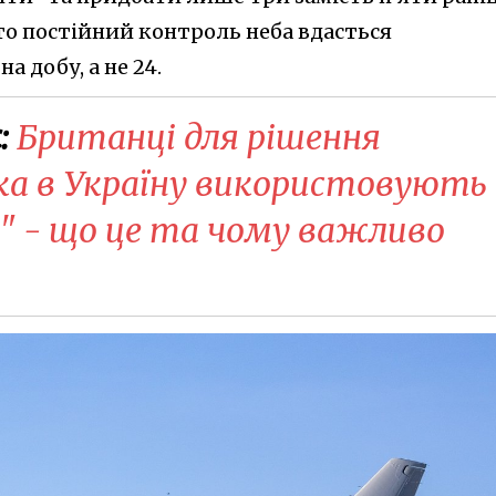
 то постійний контроль неба вдасться
 добу, а не 24.
:
Британці для рішення
ка в Україну використовують
а" - що це та чому важливо