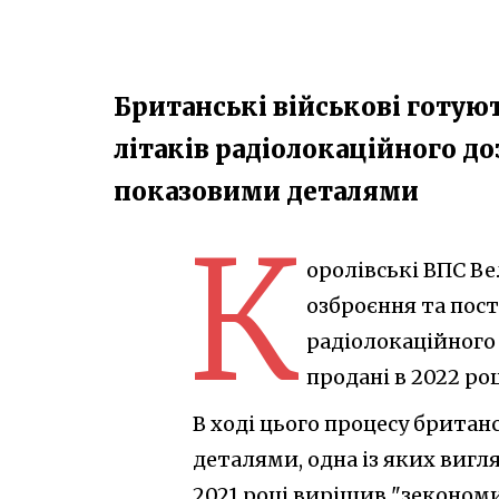
Британські військові готую
літаків радіолокаційного доз
показовими деталями
К
оролівські ВПС В
озброєння та пост
радіолокаційного 
продані в 2022 роц
В ході цього процесу британ
деталями, одна із яких вигля
2021 році вирішив "зеконом