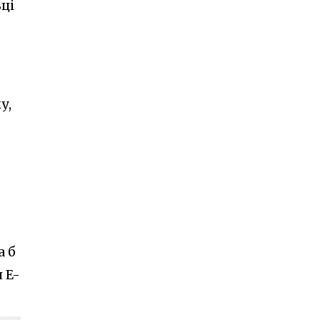
ці
у,
а б
 E-