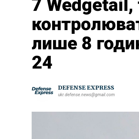
7 Wedgetail
контролюват
лише 8 годин
24
DEFENSE EXPRESS
ukr.defense.news@gmail.com