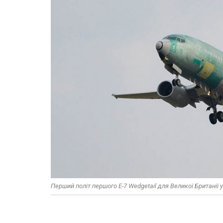
Перший політ першого E-7 Wedgetail для Великої Британії у