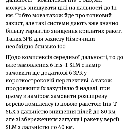
можуть знищувати цілі на дальності до 12
км. Тобто мова також йде про точковий
захист, але такі системи дають вже значно
більшу гарантію знищення крилатих ракет.
Таких ЗРК для захисту Німеччини
необхідно близько 100.
Щодо комплексів середньої дальності, то до
вже замовлених 6 Iris-T SLM є намір
замовити ще додаткові 6 ЗРК у
короткостроковій перспективі. А також
продовжити їх закупівлю й надалі, при
цьому з наміром замовити розширену
версію комплексу із новою ракетою Iris-T
SLX з дальністю знищення цілей до 80 км,
але зі збереженням запуску і ракет у версії
SLM з дальністю до 40 км.