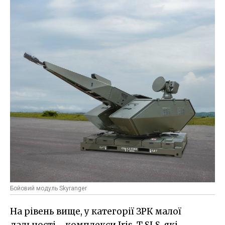
Бойовий модуль Skyranger
На рівень вище, у категорії ЗРК малої
дальності - комплекси Iris-T SLS, які