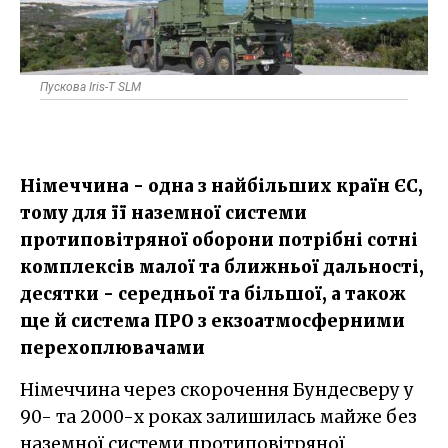
Пускова Iris-T SLM
Німеччина - одна з найбільших країн ЄС,
тому для її наземної системи
протиповітряної оборони потрібні сотні
комплексів малої та ближньої дальності,
десятки - середньої та більшої, а також
ще й система ПРО з екзоатмосферними
перехоплювачами
Німеччина через скорочення Бундесверу у
90- та 2000-х роках залишилась майже без
наземної системи протиповітряної