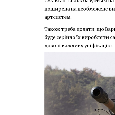
САУ Krab також базується на н
поширена на необмежене ви
артсистем.
Також треба додати, що Ва
буде серійно їх виробляти са
доволі важливу уніфікацію.