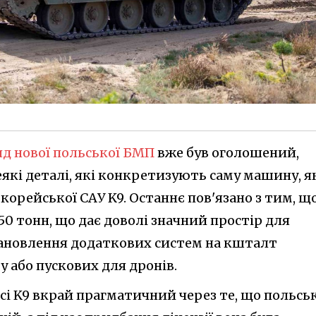
д нової польської БМП
вже був оголошений,
які деталі, які конкретизують саму машину, я
 корейської САУ K9. Останнє пов'язано з тим, щ
50 тонн, що дає доволі значний простір для
тановлення додаткових систем на кшталт
 або пускових для дронів.
сі K9 вкрай прагматичний через те, що польсь