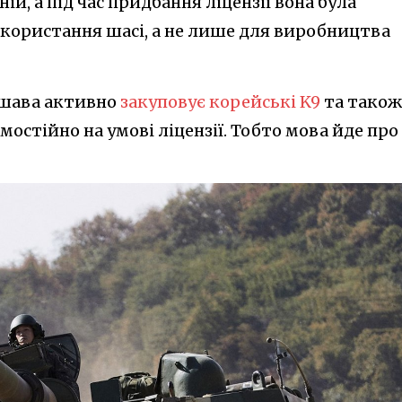
ій, а під час придбання ліцензії вона була
користання шасі, а не лише для виробництва
ршава активно
закуповує корейські K9
та також
мостійно на умові ліцензії. Тобто мова йде про