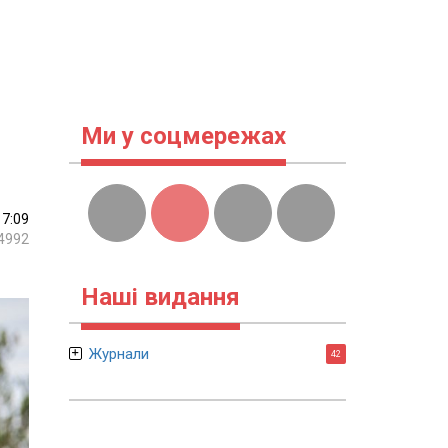
Ми у соцмережах
17:09
4992
Наші видання
Журнали
42