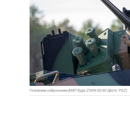
Головним озброєнням БМП буде ZSSW-30​/40 (фото: PGZ)