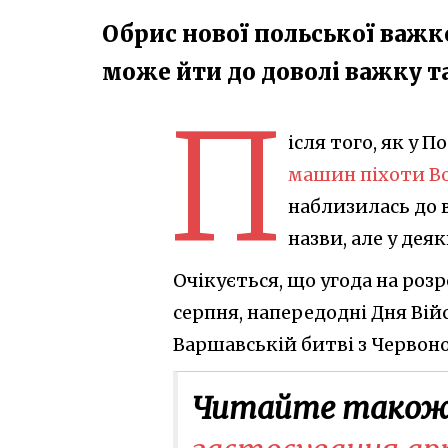
Обрис нової польської важк
може йти до доволі важку 
П
ісля того, як у 
машин піхоти B
наблизилась до 
назви, але у дея
Очікується, що угода на ро
серпня, напередодні Дня Вій
Варшавській битві з Червоно
Читайте також