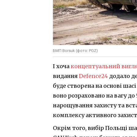
БМП Borsuk (фото: PGZ)
І хоча
концептуальний вигля
видання
Defence24
додало де
буде створена на основі шасі
воно розраховано на вагу до 
нарощування захисту та вс
комплексу активного захисту
Окрім того, вибір Польщі ша