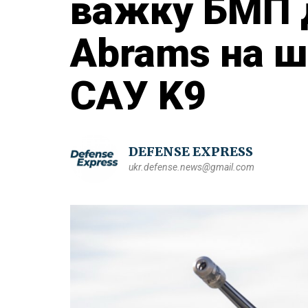
важку БМП 
Abrams на ш
САУ K9
DEFENSE EXPRESS
ukr.defense.news@gmail.com