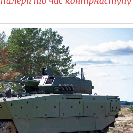
тилерії під час контрнаступу