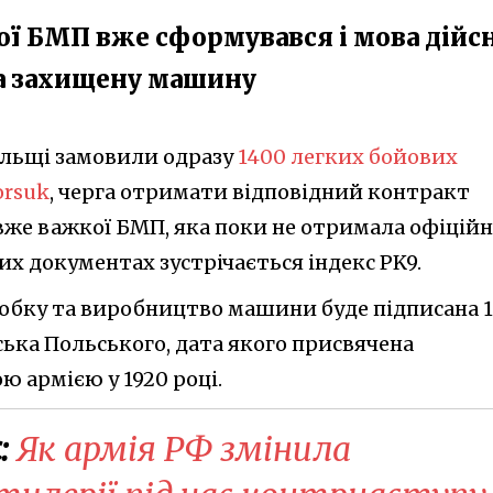
ої БМП вже сформувався і мова дійс
та захищену машину
Польщі замовили одразу
1400 легких бойових
orsuk
, черга отримати відповідний контракт
вже важкої БМП, яка поки не отримала офіційн
ких документах зустрічається індекс PK9.
зробку та виробництво машини буде підписана 
ська Польського, дата якого присвячена
ю армією у 1920 році.
:
Як армія РФ змінила