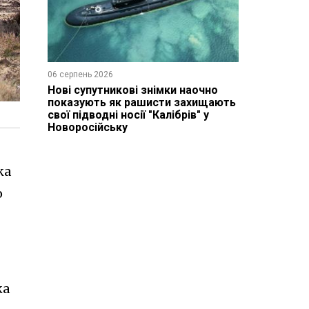
06 серпень 2026
Нові супутникові знімки наочно
показують як рашисти захищають
свої підводні носії "Калібрів" у
Новоросійську
ка
о
ка