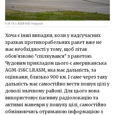
F/A-18 з AGM-84D Harpoon
Хоча є інші випадки, коли у надсучасних
зразках протикорабельних ракет вже не
має необхідності у тому, щоб літак
обов'язково "спілкувався" з ракетою.
Чудовим прикладом цього є американська
AGM-158C LRASM, яка має дальність, за
оцінками, близько 900 км. І саме через таку
дальність має самостійно вести пошук цілі у
доволі значному районі. Для цього вона
використовує пасивну радіолокацію та
активні маневри у пошуку цілі, самостійно
обмінюючись отриманою інформацією з