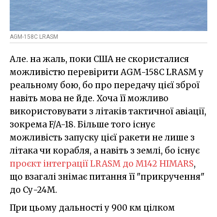
AGM-158C LRASM
Але. на жаль, поки США не скористалися
можливістю перевірити AGM-158C LRASM у
реальному бою, бо про передачу цієї зброї
навіть мова не йде. Хоча її можливо
використовувати з літаків тактичної авіації,
зокрема F/A-18. Більше того існує
можливість запуску цієї ракети не лише з
літака чи корабля, а навіть з землі, бо існує
проєкт інтеграції LRASM до M142 HIMARS
,
що взагалі знімає питання її "прикручення"
до Су-24М.
При цьому дальності у 900 км цілком