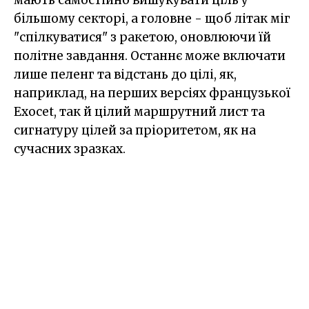
мають самостійно вишукувати ціль у
більшому секторі, а головне - щоб літак міг
"спілкуватися" з ракетою, оновлюючи їй
політне завдання. Останнє може включати
лише пеленг та відстань до цілі, як,
наприклад, на перших версіях французької
Exocet, так й цілий маршрутний лист та
сигнатуру цілей за пріоритетом, як на
сучасних зразках.