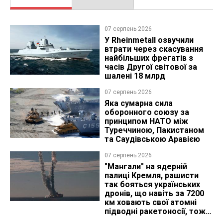
07 серпень 2026
У Rheinmetall озвучили
втрати через скасування
найбільших фрегатів з
часів Другої світової за
шалені 18 млрд
07 серпень 2026
Яка сумарна сила
оборонного союзу за
принципом НАТО між
Туреччиною, Пакистаном
та Саудівською Аравією
07 серпень 2026
"Мангали" на ядерній
палиці Кремля, рашисти
так бояться українських
дронів, що навіть за 7200
км ховають свої атомні
підводні ракетоносії, тож
що видно з космосу