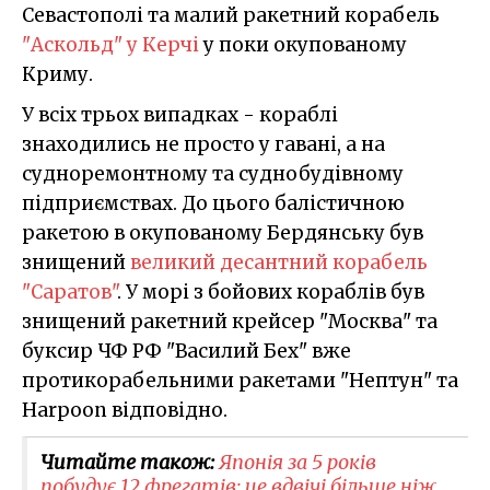
Севастополі та малий ракетний корабель
"Аскольд" у Керчі
у поки окупованому
Криму.
У всіх трьох випадках - кораблі
знаходились не просто у гавані, а на
судноремонтному та суднобудівному
підприємствах. До цього балістичною
ракетою в окупованому Бердянську був
знищений
великий десантний корабель
"Саратов"
. У морі з бойових кораблів був
знищений ракетний крейсер "Москва" та
буксир ЧФ РФ "Василий Бех" вже
протикорабельними ракетами "Нептун" та
Harpoon відповідно.
Читайте також:
Японія за 5 років
побудує 12 фрегатів: це вдвічі більше ніж