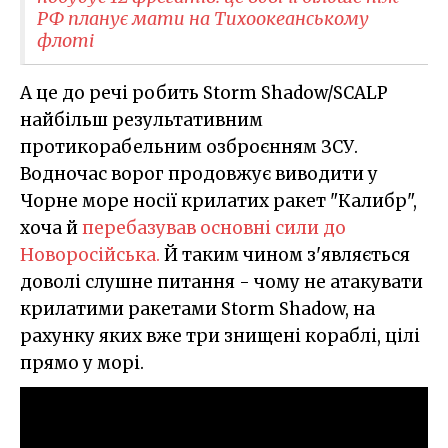
РФ планує мати на Тихоокеанському
флоті
А це до речі робить Storm Shadow/SCALP
найбільш результативним
протикорабельним озброєнням ЗСУ.
Водночас ворог продовжує виводити у
Чорне море носії крилатих ракет "Калибр",
хоча й
перебазував основні сили до
Новоросійська.
Й таким чином з'являється
доволі слушне питання - чому не атакувати
крилатими ракетами Storm Shadow, на
рахунку яких вже три знищені кораблі, цілі
прямо у морі.