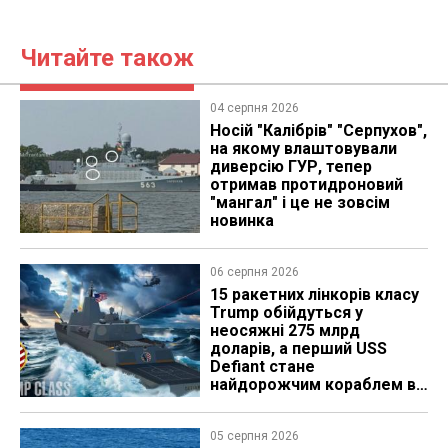
Читайте також
04 серпня 2026
Носій "Калібрів" "Серпухов",
на якому влаштовували
диверсію ГУР, тепер
отримав протидроновий
"мангал" і це не зовсім
новинка
06 серпня 2026
15 ракетних лінкорів класу
Trump обійдуться у
неосяжні 275 млрд
доларів, а перший USS
Defiant стане
найдорожчим кораблем в
історії
05 серпня 2026