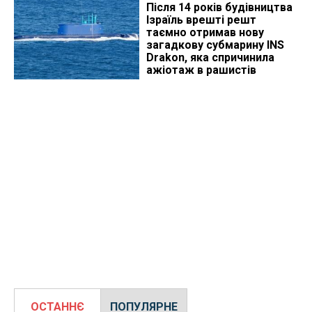
Після 14 років будівництва
Ізраїль врешті решт
таємно отримав нову
загадкову субмарину INS
Drakon, яка спричинила
ажіотаж в рашистів
ОСТАННЄ
ПОПУЛЯРНЕ