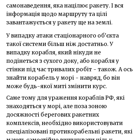
самонаведення, яка націлює ракету. І вся
інформація щодо маршруту та цілі
завантажується у ракету ще на землі.
У випадку атаки стаціонарного об'єкта
такої системи більш ніж достатньо. У
випадку корабля, який нікуди не
подінеться з сухого доку, або корабля у
стінки під час тривалих робіт - також. А ось
знайти корабель у морі - навряд, бо він
може будь-якої миті змінити курс.
Саме тому для ураження кораблів РФ, які
знаходяться у морі, але поза зоною
досяжності берегових ракетних
комплексів, необхідно використовувати
спеціалізовані протикорабельні ракети, які