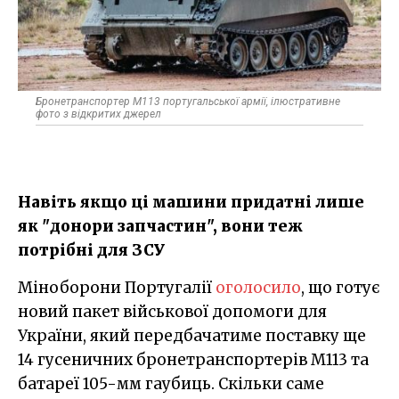
Бронетранспортер М113 португальської армії, ілюстративне
фото з відкритих джерел
Навіть якщо ці машини придатні лише
як "донори запчастин", вони теж
потрібні для ЗСУ
Міноборони Португалії
оголосило
, що готує
новий пакет військової допомоги для
України, який передбачатиме поставку ще
14 гусеничних бронетранспортерів M113 та
батареї 105-мм гаубиць. Скільки саме