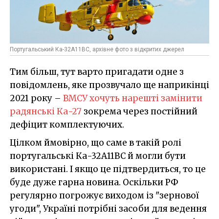
Португальський Ка-32А11BC, архівне фото з відкритих джерел
Тим більш, тут варто пригадати одне з
повідомлень, яке прозвучало ще наприкінці
2021 року –
ВМСУ хочуть нарешті замінити
радянські Ка-27
зокрема через постійний
дефіцит комплектуючих.
Цілком ймовірно, що саме в такій ролі
португальські Ка-32А11ВС й могли бути
використані. І якщо це підтвердиться, то це
буде дуже гарна новина. Оскільки РФ
регулярно погрожує виходом із "зернової
угоди", Україні потрібні засоби для ведення