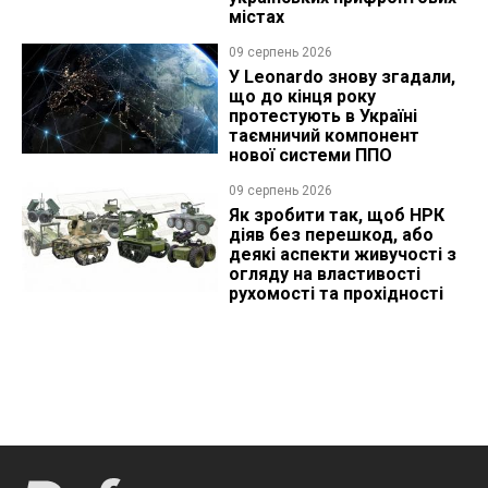
містах
09 серпень 2026
У Leonardo знову згадали,
що до кінця року
протестують в Україні
таємничий компонент
нової системи ППО
09 серпень 2026
Як зробити так, щоб НРК
діяв без перешкод, або
деякі аспекти живучості з
огляду на властивості
рухомості та прохідності