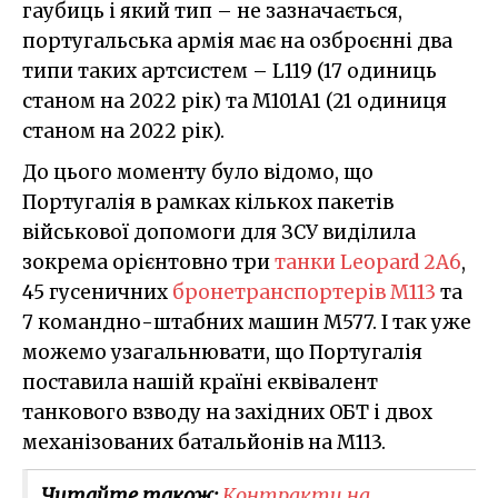
гаубиць і який тип – не зазначається,
португальська армія має на озброєнні два
типи таких артсистем – L119 (17 одиниць
станом на 2022 рік) та M101A1 (21 одиниця
станом на 2022 рік).
До цього моменту було відомо, що
Португалія в рамках кількох пакетів
військової допомоги для ЗСУ виділила
зокрема орієнтовно три
танки Leopard 2A6
,
45 гусеничних
бронетранспортерів M113
та
7 командно-штабних машин M577. І так уже
можемо узагальнювати, що Португалія
поставила нашій країні еквівалент
танкового взводу на західних ОБТ і двох
механізованих батальйонів на M113.
Читайте також:
Контракти на