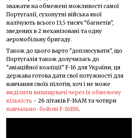
зважати на обмежені можливості самої
Португалії, сухопутні війська якої
налічують всього 13,5 тисяч "багнетів",
зведених в 2 механізовані та одну
аеромобільну бригаду.
Також до цього варто "доплюсувати", що
Португалія також долучилась до
"авіаційної коаліції" F-16 для України, ця
держава готова дати свої потужності для
навчання своїх пілотів, хоч і не може
виділити винищувачі через їх обмежену
кількість
- 26 літаків F-16AM та чотири
навчально-бойові F-16BM
.