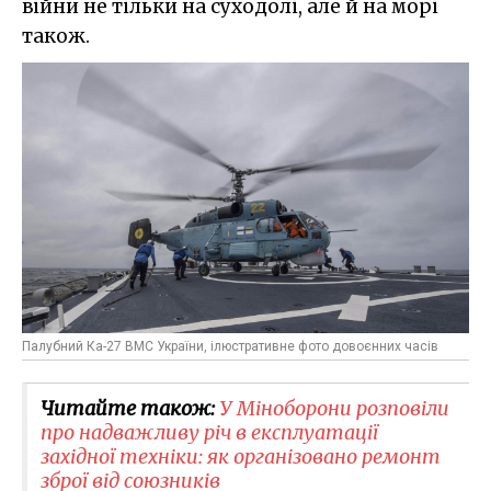
війни не тільки на суходолі, але й на морі
також.
Палубний Ка-27 ВМС України, ілюстративне фото довоєнних часів
Читайте також:
У Міноборони розповіли
про надважливу річ в експлуатації
західної техніки: як організовано ремонт
зброї від союзників