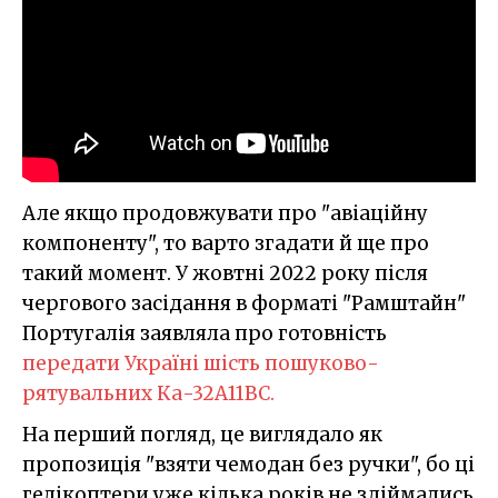
Але якщо продовжувати про "авіаційну
компоненту", то варто згадати й ще про
такий момент. У жовтні 2022 року після
чергового засідання в форматі "Рамштайн"
Португалія заявляла про готовність
передати Україні шість пошуково-
рятувальних Ка-32А11ВС.
На перший погляд, це виглядало як
пропозиція "взяти чемодан без ручки", бо ці
гелікоптери уже кілька років не здіймались