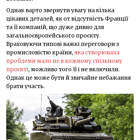
Однак варто звернути увагу на кілька
цікавих деталей, як от відсутність Франції
та її компаній, що дуже дивно для
загальноєвропейського проєкту.
Враховуючи типові важкі переговори з
промисловістю країни,
яка створювала
проблеми мало не в кожному спільному
проєкті
, можливо того її і не включили.
Однак це може бути й звичайне небажання
брати участь.