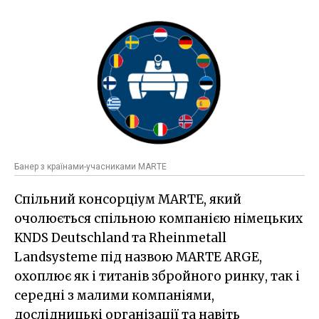
Банер з країнами-учасниками MARTE
Спільний консорціум MARTE, який
очолюється спільною компанією німецьких
KNDS Deutschland та Rheinmetall
Landsysteme під назвою MARTE ARGE,
охоплює як і титанів збройного ринку, так і
середні з малими компаніями,
дослідницькі організації та навіть