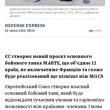
Демонстратор технологій перспективного танка проєкту MGCS
від компанії KNDS на виставці Eurosatory 2022. Фото з відкритих
джерел
DEFENSE EXPRESS
02 липня 2025, 08:26
5590
ЄС створює новий проєкт основного
бойового танка MARTE, що об'єднає 12
країн, не включатиме Францію та схоже
буде реалізований ще пізніше ніж MGCS
Європейський Союз створює власний
основний бойовий танк, який буде
відповідати сучасним умовам та гармонізує
можливості між країнами-членами. І мова