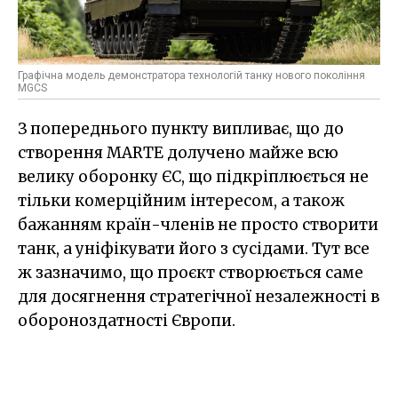
Графічна модель демонстратора технологій танку нового покоління
MGCS
З попереднього пункту випливає, що до
створення MARTE долучено майже всю
велику оборонку ЄС, що підкріплюється не
тільки комерційним інтересом, а також
бажанням країн-членів не просто створити
танк, а уніфікувати його з сусідами. Тут все
ж зазначимо, що проєкт створюється саме
для досягнення стратегічної незалежності в
обороноздатності Європи.