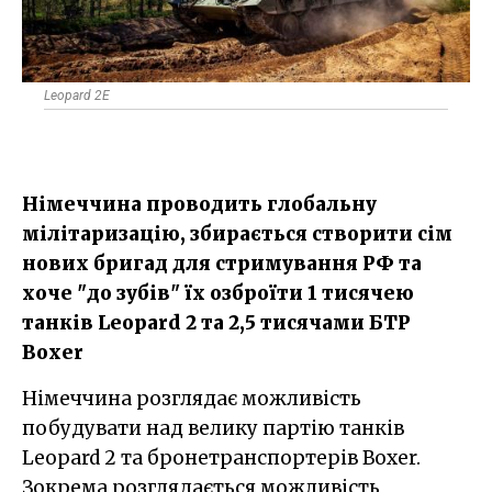
Leopard 2E
Німеччина проводить глобальну
мілітаризацію, збирається створити сім
нових бригад для стримування РФ та
хоче "до зубів" їх озброїти 1 тисячею
танків Leopard 2 та 2,5 тисячами БТР
Boxer
Німеччина розглядає можливість
побудувати над велику партію танків
Leopard 2 та бронетранспортерів Boxer.
Зокрема розглядається можливість