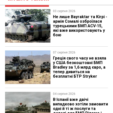
03 серпня 2026
Не лише Bayraktar та Kirpi -
армія Сомалі озброїлася
турецькими БМП ACV-15,
які вже використовують у
бою
07 серпня 2026
Греція свого часу не взяла
у США безкоштовні БМП
Bradley за 1,6 млрд євро, а
тепер дивиться на
безплатні БТР Stryker
04 серпня 2026
В Іспанії вже двічі
випадково хотіли замовити
одні й ті ж послуги та