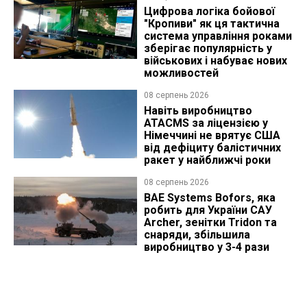
Цифрова логіка бойової
"Кропиви" як ця тактична
система управління роками
зберігає популярність у
військових і набуває нових
можливостей
08 серпень 2026
Навіть виробництво
ATACMS за ліцензією у
Німеччині не врятує США
від дефіциту балістичних
ракет у найближчі роки
08 серпень 2026
BAE Systems Bofors, яка
робить для України САУ
Archer, зенітки Tridon та
снаряди, збільшила
виробництво у 3-4 рази