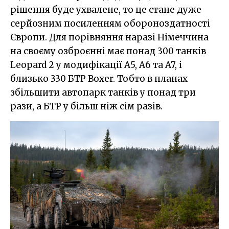
рішення буде ухвалене, то це стане дуже
серйозним посиленням обороноздатності
Європи. Для порівняння наразі Німеччина
на своєму озброєнні має понад 300 танків
Leopard 2 у модифікації A5, A6 та A7, і
близько 330 БТР Boxer. Тобто в планах
збільшити автопарк танків у понад три
рази, а БТР у більш ніж сім разів.