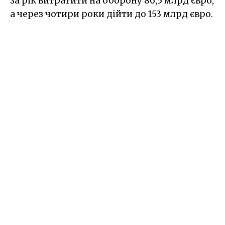
за рік витратити на оборону 86,5 млрд євро,
а через чотири роки дійти до 153 млрд євро.