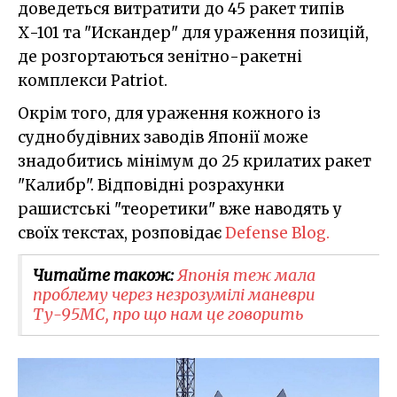
доведеться витратити до 45 ракет типів
Х-101 та "Искандер" для ураження позицій,
де розгортаються зенітно-ракетні
комплекси Patriot.
Окрім того, для ураження кожного із
суднобудівних заводів Японії може
знадобитись мінімум до 25 крилатих ракет
"Калибр". Відповідні розрахунки
рашистські "теоретики" вже наводять у
своїх текстах, розповідає
Defense Blog.
Читайте також:
Японія теж мала
проблему через незрозумілі маневри
Ту-95МС, про що нам це говорить