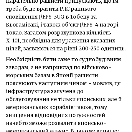
Паралельно рашисти припускають, що їм
треба буде вразити РЛС раннього
сповіщення J/FPS-3UG в Тобецу та
Кьогамісакі, і також об’єкт J/FPS-4 на горі
Токао. Загалом розрахункова кількість
Х-101, необхідна для ураження вказаних
цілей, заявляється на рівні 200-250 одиниць.
Необхідність бити саме по суднобудівним
заводам, а не наприклад по військово-
морським базам в Японії рашисти
пояснюють наступним чином - мовляв, ця
інфраструктура залучена до
обслуговування не тільки японських, але й
американських кораблів також, тому
знищення відповідних потужностей
начебто зможе розвалити японсько-
американський альянс. В даному випадку