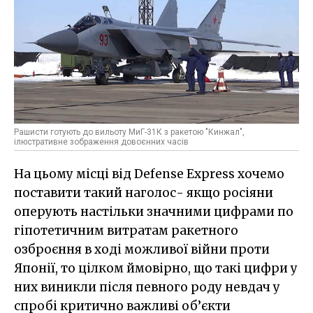
Рашисти готують до вильоту МиГ-31К з ракетою "Кинжал",
ілюстративне зображення довоєнних часів
На цьому місці від Defense Express хочемо
поставити такий наголос- якщо росіяни
оперують настільки значними цифрами по
гіпотетичним витратам ракетного
озброєння в ході можливої війни проти
Японії, то цілком ймовірно, що такі цифри у
них виникли після певного роду невдач у
спробі критично важливі об’єкти