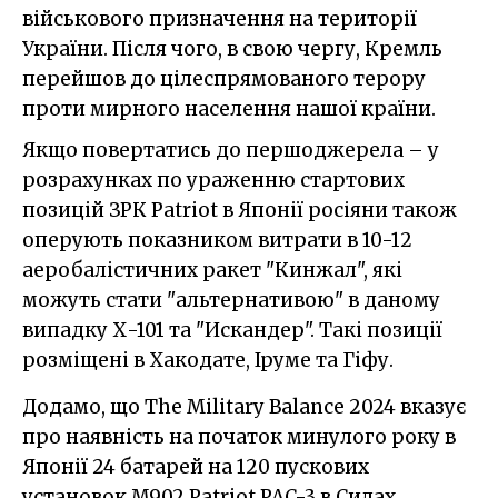
військового призначення на території
України. Після чого, в свою чергу, Кремль
перейшов до цілеспрямованого терору
проти мирного населення нашої країни.
Якщо повертатись до першоджерела – у
розрахунках по ураженню стартових
позицій ЗРК Patriot в Японії росіяни також
оперують показником витрати в 10-12
аеробалістичних ракет "Кинжал", які
можуть стати "альтернативою" в даному
випадку Х-101 та "Искандер". Такі позиції
розміщені в Хакодате, Іруме та Гіфу.
Додамо, що The Military Balance 2024 вказує
про наявність на початок минулого року в
Японії 24 батарей на 120 пускових
установок M902 Patriot PAC-3 в Силах