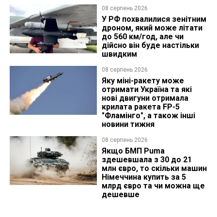
08 серпень 2026
У РФ похвалилися зенітним
дроном, який може літати
до 560 км/год, але чи
дійсно він буде настільки
швидким
08 серпень 2026
Яку міні-ракету може
отримати Україна та які
нові двигуни отримала
крилата ракета FP-5
"Фламінго", а також інші
новини тижня
08 серпень 2026
Якщо БМП Puma
здешевшала з 30 до 21
млн євро, то скільки машин
Німеччина купить за 5
млрд євро та чи можна ще
дешевше