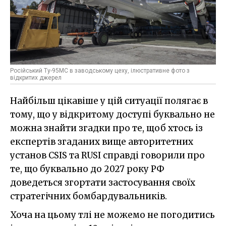
Російський Ту-95МС в заводському цеху, ілюстративне фото з
відкритих джерел
Найбільш цікавіше у цій ситуації полягає в
тому, що у відкритому доступі буквально не
можна знайти згадки про те, щоб хтось із
експертів згаданих вище авторитетних
установ CSIS та RUSI справді говорили про
те, що буквально до 2027 року РФ
доведеться згортати застосування своїх
стратегічних бомбардувальників.
Хоча на цьому тлі не можемо не погодитись