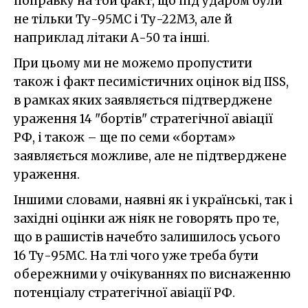
поправку на той факт, що під ударом були
не тільки Ту-95МС і Ту-22М3, але й
наприклад літаки А-50 та інші.
При цьому ми не можемо пропустити
також і факт песимістичних оцінок від IISS,
в рамках яких заявляється підтверджене
ураження 14 "бортів" стратегічної авіації
РФ, і також – ще по семи «бортам»
заявляється можливе, але не підтверджене
ураження.
Іншими словами, наявні як і українські, так і
західні оцінки аж ніяк не говорять про те,
що в рашистів начебто залишилось усього
16 Ту-95МС. На тлі чого уже треба бути
обережними у очікуваннях по виснаженню
потенціалу стратегічної авіації РФ.