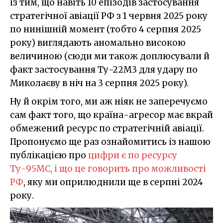
із тим, що навіть 10 епізодів застосування
стратегічної авіації РФ з 1 червня 2025 року
по нинішній момент (тобто 4 серпня 2025
року) виглядають аномально високою
величиною (сюди ми також доплюсували й
факт застосування Ту-22М3 для удару по
Миколаєву в ніч на 3 серпня 2025 року).
Ну й окрім того, ми аж ніяк не заперечуємо
сам факт того, що країна-агресор має вкрай
обмежений ресурс по стратегічній авіації.
Пропонуємо ще раз ознайомитись із нашою
публікацією про
цифри є по ресурсу
Ту-95МС, і що це говорить про можливості
РФ
, яку ми оприлюднили ще в серпні 2024
року.