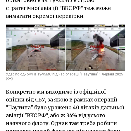
орієнтовно в 44 Ту-22М3 в строю
стратегічної авіації "ВКС РФ" теж може
вимагати окремої перевірки.
Удар по одному із Ту-95МС під час операції "Павутина" 1 червня 2025
року
Конкретно ми виходимо із офіційної
оцінки від СБУ, за якою в рамках операції
"Паутина" було уражено 40 літаків дальньої
авіації "ВКС РФ", або ж 34% від усього
наявного флоту. Однак там треба робити