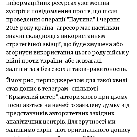
інформаційних ресурсах уже можна
зустріти повідомлення про те, що після
проведення операції "Паутина" 1 червня
2025 року країна-агресор має настільки
значні складнощі з використанням
стратегічної авіації, що буде змушена або
згорнути використання цього роду військ у
війні проти України, або ж взагалі
залишиться без своїх літаків-ракетоносіїв.
Ймовірно, першоджерелом для такої хвилі
став допис в телеграм-спільноті
"Крымский ветер", автори якого при цьому
посилаються на начебто заявлену думку від
представників авторитетних західних
аналітичних центрів. Для зручності ми
залишимо скрін-шот оригінального допису