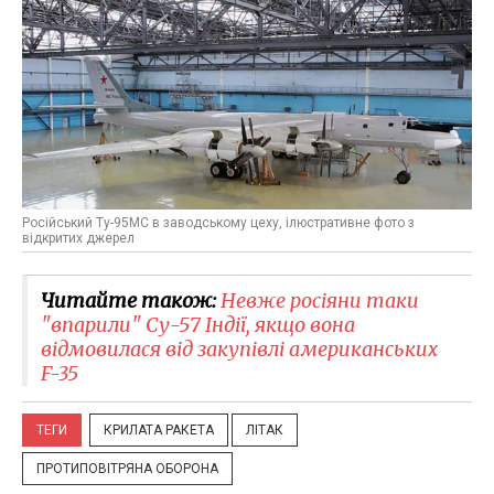
Російський Ту-95МС в заводському цеху, ілюстративне фото з
відкритих джерел
Читайте також:
Невже росіяни таки
"впарили" Су-57 Індії, якщо вона
відмовилася від закупівлі американських
F-35
ТЕГИ
КРИЛАТА РАКЕТА
ЛІТАК
ПРОТИПОВІТРЯНА ОБОРОНА