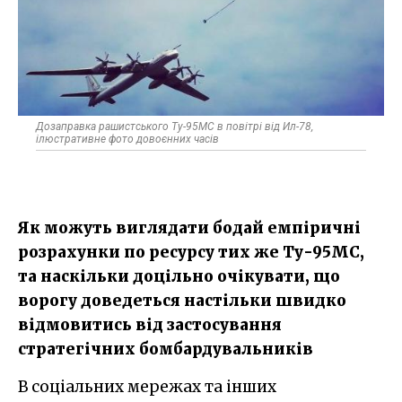
Дозаправка рашистського Ту-95МС в повітрі від Ил-78,
ілюстративне фото довоєнних часів
Як можуть виглядати бодай емпіричні
розрахунки по ресурсу тих же Ту-95МС,
та наскільки доцільно очікувати, що
ворогу доведеться настільки швидко
відмовитись від застосування
стратегічних бомбардувальників
В соціальних мережах та інших