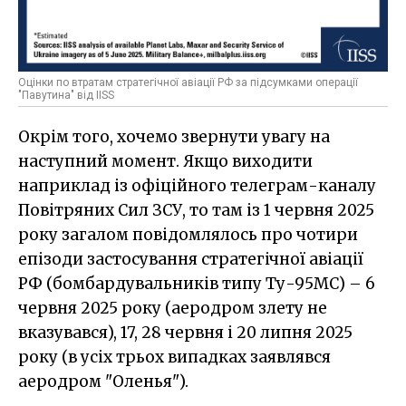
Оцінки по втратам стратегічної авіації РФ за підсумками операції
"Павутина" від IISS
Окрім того, хочемо звернути увагу на
наступний момент. Якщо виходити
наприклад із офіційного телеграм-каналу
Повітряних Сил ЗСУ, то там із 1 червня 2025
року загалом повідомлялось про чотири
епізоди застосування стратегічної авіації
РФ (бомбардувальників типу Ту-95МС) – 6
червня 2025 року (аеродром злету не
вказувався), 17, 28 червня і 20 липня 2025
року (в усіх трьох випадках заявлявся
аеродром "Оленья").