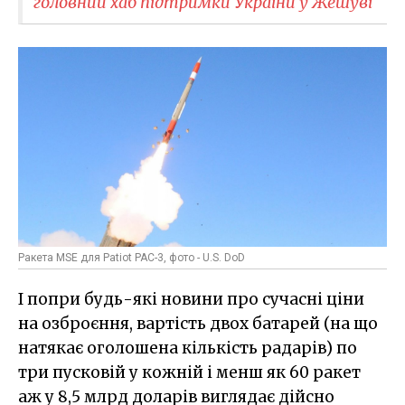
головний хаб підтримки України у Жешуві
Ракета MSE для Patiot PAC-3, фото - U.S. DoD
І попри будь-які новини про сучасні ціни
на озброєння, вартість двох батарей (на що
натякає оголошена кількість радарів) по
три пусковій у кожній і менш як 60 ракет
аж у 8,5 млрд доларів виглядає дійсно