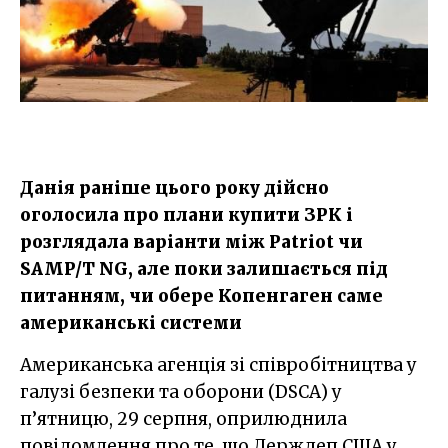
Данія раніше цього року дійсно
оголосила про плани купити ЗРК і
розглядала варіанти між Patriot чи
SAMP/T NG, але поки залишається під
питанням, чи обере Копенгаген саме
американські системи
Американська агенція зі співробітництва у
галузі безпеки та оборони (DSCA) у
п’ятницю, 29 cерпня, оприлюднила
повідомлення про те, що Держдеп США у