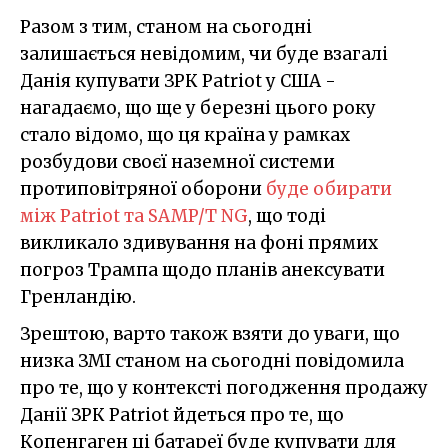
Разом з тим, станом на сьогодні
залишається невідомим, чи буде взагалі
Данія купувати ЗРК Patriot у США -
нагадаємо, що ще у березні цього року
стало відомо, що ця країна у рамках
розбудови своєї наземної системи
протиповітряної оборони
буде обирати
між Patriot та SAMP/T NG
, що тоді
викликало здивування на фоні прямих
погроз Трампа щодо планів анексувати
Гренландію.
Зрештою, варто також взяти до уваги, що
низка ЗМІ станом на сьогодні повідомила
про те, що у контексті погодження продажу
Данії ЗРК Patriot йдеться про те, що
Копенгаген ці батареї буде купувати для