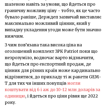
шаленою навіть за умови, що йдеться про
граничну можливу ціну - тобто, як це часто
бувало раніше, Держдеп зазвичай виставляє
максимально можливий цінник, який у
випадку укладення угоди може бути значно
нижчим.
З чим пов’язана така висока ціна на
оголошений комплект ЗРК Patriot поки що
незрозуміло, водночас варто відзначити,
що йдеться про експортний продаж, де
цінник для різних країн може кардинально
відрізнятися, до прикладу ті ж ракети GEM-
T для тих чи інших покупців
могли
коштувати від 6 і аж до 10-12 млн доларів за
одиницю
, і йдеться про ціни рівня ще 2022
року.