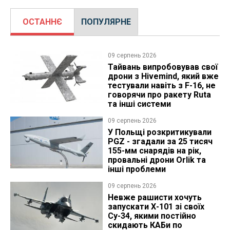
ОСТАННЄ
ПОПУЛЯРНЕ
09 серпень 2026
Тайвань випробовував свої
дрони з Hivemind, який вже
тестували навіть з F-16, не
говорячи про ракету Ruta
та інші системи
09 серпень 2026
У Польщі розкритикували
PGZ - згадали за 25 тисяч
155-мм снарядів на рік,
провальні дрони Orlik та
інші проблеми
09 серпень 2026
Невже рашисти хочуть
запускати Х-101 зі своїх
Су-34, якими постійно
скидають КАБи по