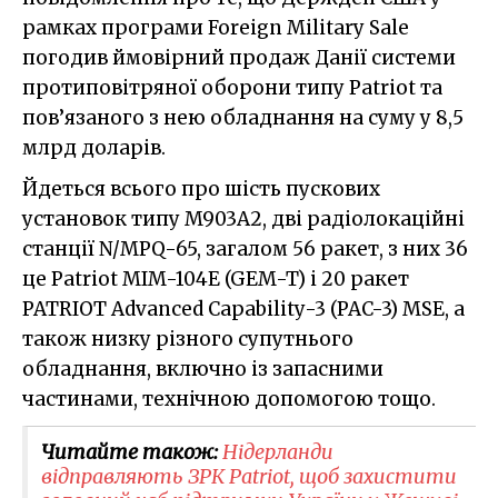
рамках програми Foreign Military Sale
погодив ймовірний продаж Данії системи
протиповітряної оборони типу Patriot та
пов’язаного з нею обладнання на суму у 8,5
млрд доларів.
Йдеться всього про шість пускових
установок типу M903A2, дві радіолокаційні
станції N/MPQ-65, загалом 56 ракет, з них 36
це Patriot MIM-104E (GEM-T) і 20 ракет
PATRIOT Advanced Capability-3 (PAC-3) MSE, а
також низку різного супутнього
обладнання, включно із запасними
частинами, технічною допомогою тощо.
Читайте також:
Нідерланди
відправляють ЗРК Patriot, щоб захистити