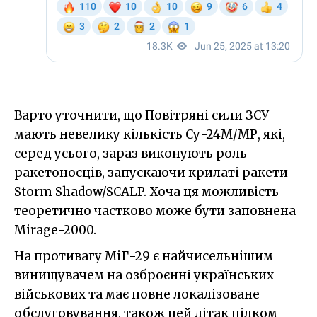
Варто уточнити, що Повітряні сили ЗСУ
мають невелику кількість Су-24М/МР, які,
серед усього, зараз виконують роль
ракетоносців, запускаючи крилаті ракети
Storm Shadow/SCALP. Хоча ця можливість
теоретично частково може бути заповнена
Mirage-2000.
На противагу МіГ-29 є найчисельнішим
винищувачем на озброєнні українських
військових та має повне локалізоване
обслуговування, також цей літак цілком