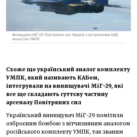
Винищувач МіГ-29 Повітряних сил України з вітчизняним КАБ,
аналогом УМПК
Схоже що український аналог комплекту
УМПК, який називають КАБом,
інтегрували на винищувачі МіГ-29, які
все ще складають суттєву частину
арсеналу Повітряних сил
Український винищувач МіГ-29 помітили
озброєним бомбою з вітчизняним аналогом
російського комплекту УМПК, так званим