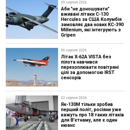
05 серпня 2026
Аби "не доношувати"
вживані літаки C-130
Hercules за США Колумбія
замовляє два нових KC-390
Millenium, які інтегрують з
Gripen
06 серпня 2026
Літак X-62A VISTA без
пілота навчився
перехоплювати повітряні
цілі за допомогою IRST
сенсорів
02 серпня 2026
Як-130М тільки зробив
перший політ, росіяни уже
кажуть про 18 таких літаків
для В'єтнаму, але є один
нюанс