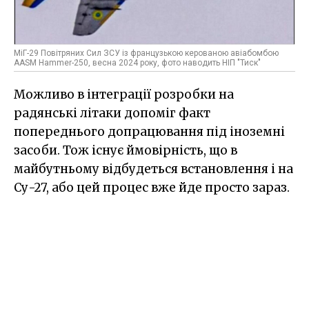
МіГ-29 Повітряних Сил ЗСУ із французькою керованою авіабомбою
AASM Hammer-250, весна 2024 року, фото наводить НІП "Тиск"
Можливо в інтеграції розробки на
радянські літаки допоміг факт
попереднього допрацювання під іноземні
засоби. Тож існує ймовірність, що в
майбутньому відбудеться встановлення і на
Су-27, або цей процес вже йде просто зараз.