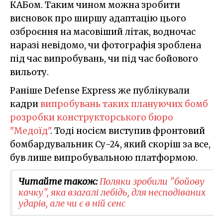
КАБом. Таким чином можна зробити
висновок про ширшу адаптацію цього
озброєння на масовіший літак, водночас
наразі невідомо, чи фотографія зроблена
під час випробувань, чи під час бойового
вильоту.
Раніше Defense Express же публікували
кадри
випробувань таких плануючих бомб
розробки конструкторського бюро
"Медоїд"
. Тоді носієм виступив фронтовий
бомбардувальник Су-24, який скоріш за все,
був лише випробувальною платформою.
Читайте також:
Поляки зробили "бойову
качку", яка взагалі лебідь, для несподіваних
ударів, але чи є в ній сенс