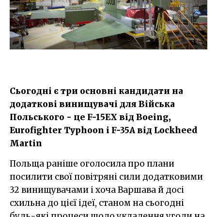
Сьогодні є три основні кандидати на
додаткові винищувачі для Війська
Польського - це F-15EX​ від Boeing,
Eurofighter Typhoon і F-35A від Lockheed
Martin
Польща раніше оголосила про плани
посилити свої повітряні сили додатковими
32 винищувачами і хоча Варшава й досі
схильна до цієї ідеї, станом на сьогодні
будь-які процеси щодо укладення угоди на