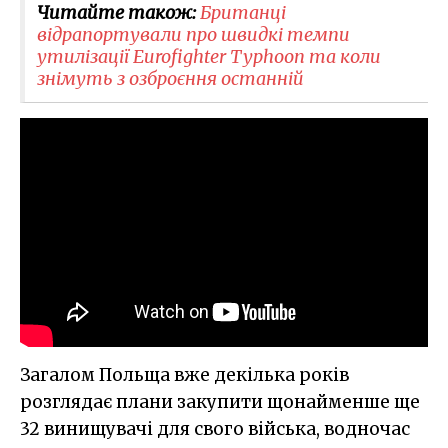
Читайте також:
Британці
відрапортували про швидкі темпи
утилізації Eurofighter Typhoon та коли
знімуть з озброєння останній
Загалом Польща вже декілька років
розглядає плани закупити щонайменше ще
32 винищувачі для свого війська, водночас