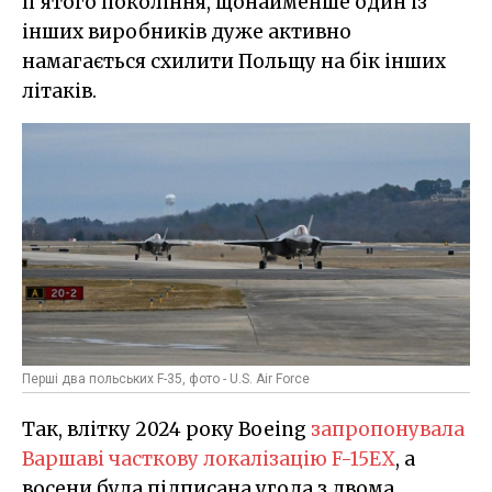
п’ятого покоління, щонайменше один із
інших виробників дуже активно
намагається схилити Польщу на бік інших
літаків.
Перші два польських F-35, фото - U.S. Air Force
Так, влітку 2024 року Boeing
запропонувала
Варшаві часткову локалізацію F-15EX
, а
восени була підписана угода з двома