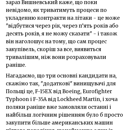
зараз Вишневський каже, що поки
невідомо, як триватимуть процеси по
укладенню контракти на літаки - це може
"відбутися через рік, через п’ять років або
десять років, я не можу сказати" - і також
він наголошує на тому, що сам процес
закупівель, скоріш за все, виявиться
тривалішим, ніж вони розраховували
раніше.
Нагадаємо, що три основні кандидати на,
скажімо так, "додаткові" винищувачі для
Польщі це, F-15EX від Boeing, Eurofighter
Typhoon і F-35A від Lockheed Martin, і хоча
поляки раніше вже замовляли останні і
найбільш логічним рішенням було б просто
закупити більше американських машин