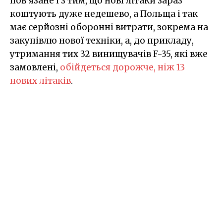
пов’язане і з тим, що нові літаки зараз
коштують дуже недешево, а Польща і так
має серйозні оборонні витрати, зокрема на
закупівлю нової техніки, а, до прикладу,
утримання тих 32 винищувачів F-35, які вже
замовлені,
обійдеться дорожче, ніж 13
нових літаків
.