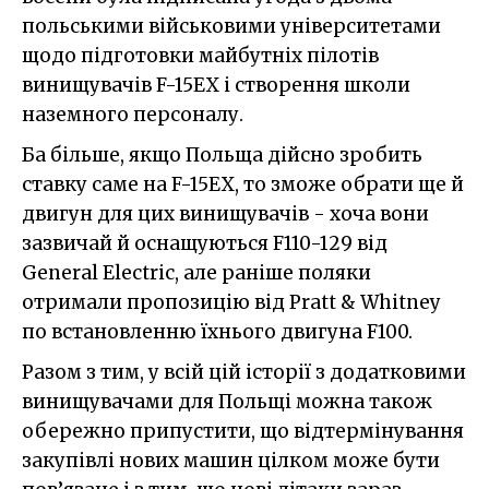
польськими військовими університетами
щодо підготовки майбутніх пілотів
винищувачів F-15EX і створення школи
наземного персоналу.
Ба більше, якщо Польща дійсно зробить
ставку саме на F-15EX, то зможе обрати ще й
двигун для цих винищувачів - хоча вони
зазвичай й оснащуються F110-129 від
General Electric, але раніше поляки
отримали пропозицію від Pratt & Whitney
по встановленню їхнього двигуна F100.
Разом з тим, у всій цій історії з додатковими
винищувачами для Польщі можна також
обережно припустити, що відтермінування
закупівлі нових машин цілком може бути