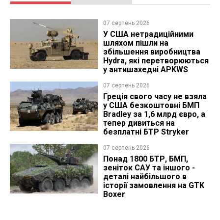
07 серпень 2026
У США нетрадиційними
шляхом пішли на
збільшення виробництва
Hydra, які перетворюються
у антишахедні APKWS
07 серпень 2026
Греція свого часу не взяла
у США безкоштовні БМП
Bradley за 1,6 млрд євро, а
тепер дивиться на
безплатні БТР Stryker
07 серпень 2026
Понад 1800 БТР, БМП,
зеніток САУ та іншого -
деталі найбільшого в
історії замовлення на GTK
Boxer