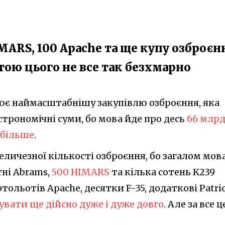
MARS, 100 Apache та ще купу озброєн
атою цього не все так безхмарно
ює наймасштабнішу закупівлю озброєння, яка
строномічні суми, бо мова йде про десь
66 млр
- більше
.
личезної кількості озброєння, бо загалом мов
тні Abrams,
500 HIMARS
та кілька сотень K239
льотів Apache, десятки F-35, додаткові Patriot
вати ще дійсно дуже і дуже довго
. Але за все ц