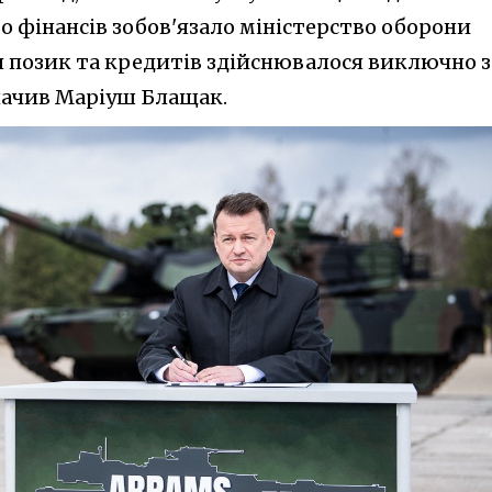
о фінансів зобов'язало міністерство оборони
 позик та кредитів здійснювалося виключно з
начив Маріуш Блащак.