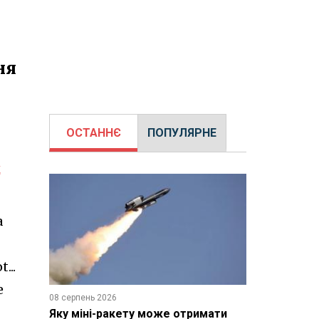
ня
ОСТАННЄ
ПОПУЛЯРНЕ
д
а
...
е
08 серпень 2026
Яку міні-ракету може отримати