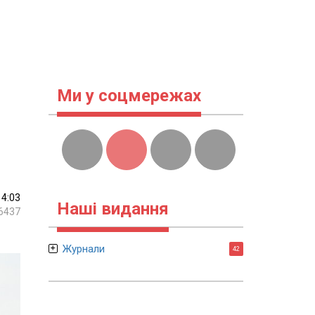
Ми у соцмережах
14:03
Наші видання
6437
Журнали
42