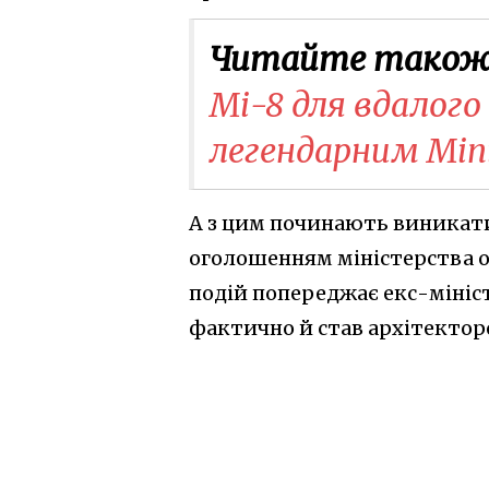
Читайте також
Мі-8 для вдалого
легендарним Min
А з цим починають виникати
оголошенням міністерства о
подій попереджає екс-міні
фактично й став архітектор