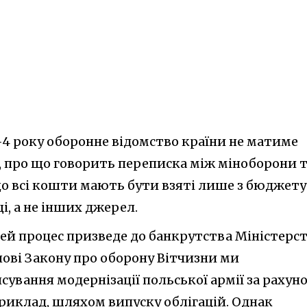
-4 року оборонне відомство країни не матиме
 про що говорить переписка між міноборони 
що всі кошти мають бути взяті лише з бюджету
, а не інших джерел.
цей процес призведе до банкрутства Міністерс
нові Закону про оборону Вітчизни ми
ування модернізації польської армії за рахун
иклад, шляхом випуску облігацій. Однак