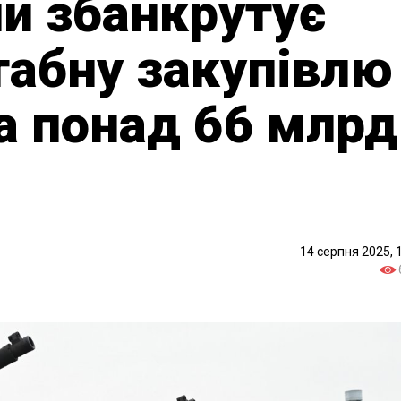
ни збанкрутує
абну закупівлю
а понад 66 млрд
14 серпня 2025, 