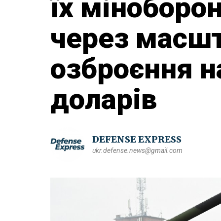
їх міноборо
через масшт
озброєння н
доларів
DEFENSE EXPRESS
ukr.defense.news@gmail.com