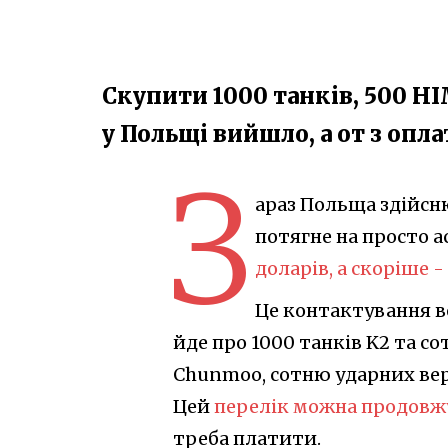
Скупити 1000 танків, 500 HI
у Польщі вийшло, а от з опл
З
араз Польща здійсн
потягне на просто а
доларів, а скоріше 
Це контактування ве
йде про 1000 танків K2 та со
Chunmoo, сотню ударних верто
Цей
перелік можна продовжу
треба платити.