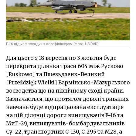
F-16 під час посадки з аерофінішером (фото: US DoD)
Для цього з 18 вересня по 3 жовтня буде
перекрита ділянка траси 604 між Русково
[Ruskowo] та Пшезьдзенк-Великий
[Przeździęk Wielki] Вармінсько-Мазурського
воєводства що на північному сході країни.
Зазначається, що протягом доволі тривалих
навчань буде відпрацьована експлуатація
на цій ділянці дороги винищувачів F-16 та
МиГ-29, винищувачів-бомбардувальників
Су-22, транспортних C-130, C-295 та M28, а