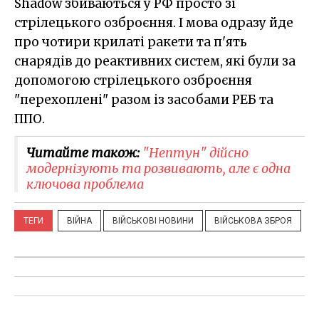
Shadow збиваються у РФ просто зі
стрілецького озброєння. І мова одразу йде
про чотири крилаті ракети та п'ять
снарядів до реактивних систем, які були за
допомогою стрілецького озброєння
"перехоплені" разом із засобами РЕБ та
ППО.
Читайте також:
"Нептун" дійсно
модернізують та розвивають, але є одна
ключова проблема
ТЕГИ
ВІЙНА
ВІЙСЬКОВІ НОВИНИ
ВІЙСЬКОВА ЗБРОЯ