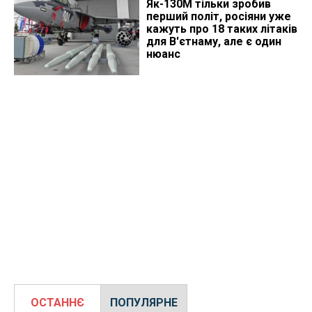
Як-130М тільки зробив
перший політ, росіяни уже
кажуть про 18 таких літаків
для В'єтнаму, але є один
нюанс
ОСТАННЄ
ПОПУЛЯРНЕ