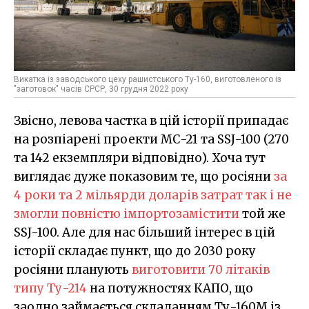
Викатка із заводського цеху рашистського Ту-160, виготовленого із
"заготовок" часів СРСР, 30 грудня 2022 року
Звісно, левова частка в цій історії припадає
на розпіарені проекти МС-21 та SSJ-100 (270
та 142 екземпляри відповідно). Хоча тут
виглядає дуже показовим те, що росіяни
за
4 роки та 2 мільярди доларів затрат так і не
змогли повністю імпортозамістити
той же
SSJ-100. Але для нас більший інтерес в цій
історії складає пункт, що до 2030 року
росіяни планують
виготовити 70 літаків
типу Ту-214
на потужностях КАПО, що
заодно займається складанням Ту-160М із