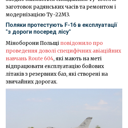
заготовок радянських часів та ремонтом і
модернізацією Ту-22М3.
Поляки протестують F-16 в експлуатації
"з дороги посеред лісу"
Міноборони Польщі
повідомило про
проведення доволі специфічних авіаційних
навчань Route 604
, які мають на меті
відпрацювати експлуатацію бойових
літаків з резервних баз, які створені на
звичайних дорогах.