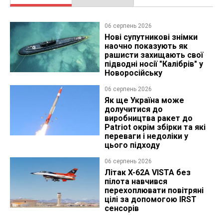
06 серпень 2026
Нові супутникові знімки
наочно показують як
рашисти захищають свої
підводні носії "Калібрів" у
Новоросійську
06 серпень 2026
Як ще Україна може
долучитися до
виробництва ракет до
Patriot окрім збірки та які
переваги і недоліки у
цього підходу
06 серпень 2026
Літак X-62A VISTA без
пілота навчився
перехоплювати повітряні
цілі за допомогою IRST
сенсорів