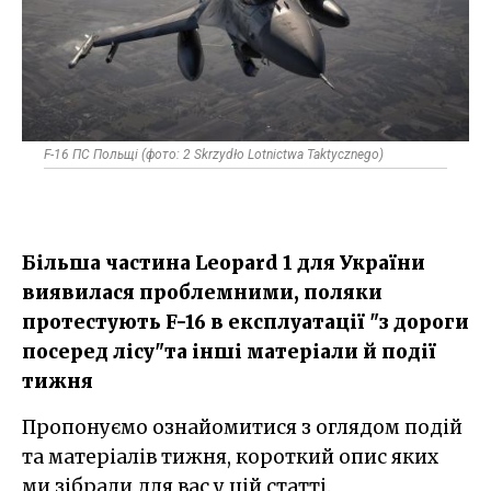
F-16 ПС Польщі (фото: 2 Skrzydło Lotnictwa Taktycznego)
Більша частина Leopard 1 для України
виявилася проблемними, поляки
протестують F-16 в експлуатації "з дороги
посеред лісу"та інші матеріали й події
тижня
Пропонуємо ознайомитися з оглядом подій
та матеріалів тижня, короткий опис яких
ми зібрали для вас у цій статті.