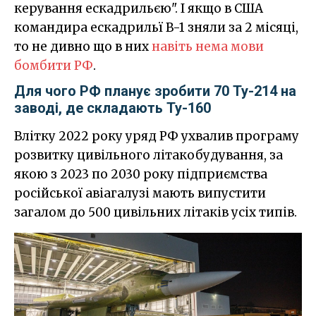
керування ескадрильєю". І якщо в США
командира ескадрильї B-1 зняли за 2 місяці,
то не дивно що в них
навіть нема мови
бомбити РФ
.
Для чого РФ планує зробити 70 Ту-214 на
заводі, де складають Ту-160
Влітку 2022 року уряд РФ ухвалив програму
розвитку цивільного літакобудування, за
якою з 2023 по 2030 року підприємства
російської авіагалузі мають випустити
загалом до 500 цивільних літаків усіх типів.