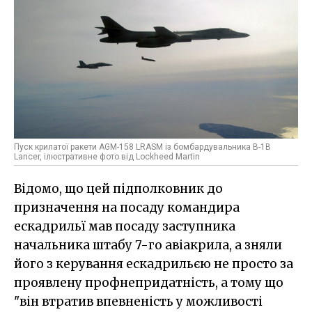
Пуск крилатої ракети AGM-158 LRASM із бомбардувальника B-1B
Lancer, ілюстративне фото від Lockheed Martin
Відомо, що цей підполковник до
призначення на посаду командира
ескадрильї мав посаду заступника
начальника штабу 7-го авіакрила, а зняли
його з керування ескадрильєю не просто за
проявлену профнепридатність, а тому що
"він втратив впевненість у можливості