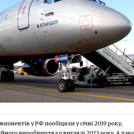
понентів у РФ пообіцяли у січні 2019 року,
йного виробництва у вигляді 2023 року. А так