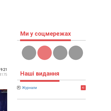
Ми у соцмережах
19:21
Наші видання
4175
Журнали
42