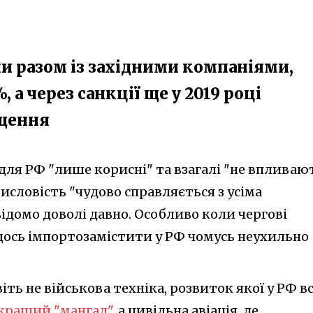
ли разом із західними компаніями,
 а через санкції ще у 2019 році
іщення
 для РФ "лише корисні" та взагалі "не впливают
исловість "чудово справляється з усіма
ідомо доволі давно. Особливо коли чергові
щось імпортозамістити у РФ чомусь неухильно
ть не військова техніка, розвиток якої у РФ в
 кращий "мангал"
, а цивільна авіація, де