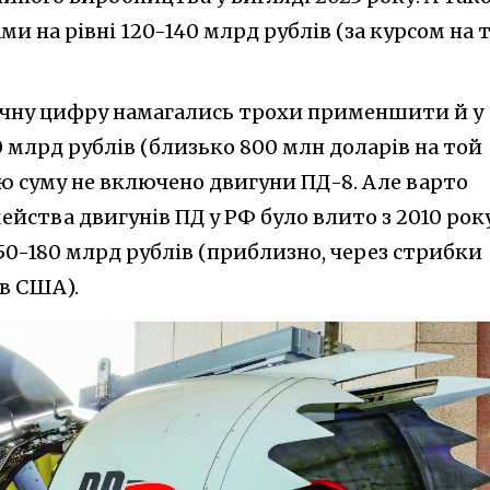
ми на рівні 120-140 млрд рублів (за курсом на 
ічну цифру намагались трохи применшити й у
0 млрд рублів (близько 800 млн доларів на той
 цю суму не включено двигуни ПД-8. Але варто
ейства двигунів ПД у РФ було влито з 2010 року
50-180 млрд рублів (приблизно, через стрибки
ів США).