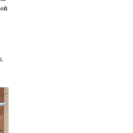
той
,