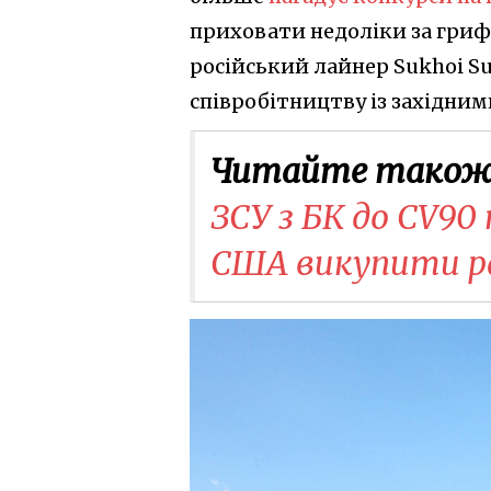
приховати недоліки за гриф
російський лайнер Sukhoi Su
співробітництву із західни
Читайте також
ЗСУ з БК до CV90
США викупити ра