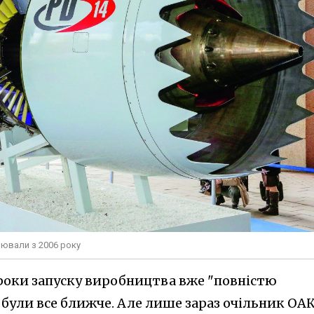
рювали з 2006 року
троки запуску виробництва вже "повністю
t були все ближче. Але лише зараз очільник ОА