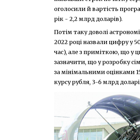
оголосили й вартість програ
рік - 2,2 млрд доларів).
Потім таку доволі астроном
2022 році назвали цифру у 5
час), але з приміткою, що у
зазначити, що у розробку сім
за мінімальними оцінками 1
курсу рубля, 3-6 млрд долар