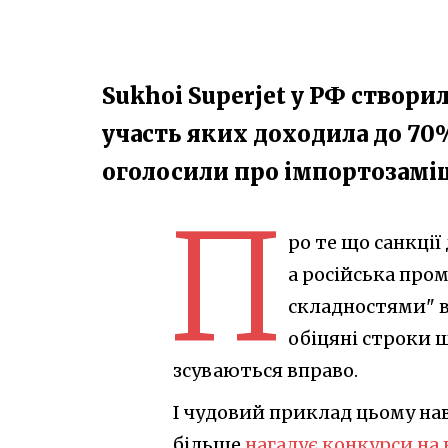
Sukhoi Superjet у РФ створи
участь яких доходила до 70%,
оголосили про імпортозам
П
ро те що санкції
а російська пром
складностями" в
обіцяні строки 
зсуваються вправо.
І чудовий приклад цьому наві
більше
нагадує конкурси на