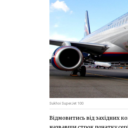
Sukhoi SuperJet 100
Відмовитись від західних ком
назвавши строк початку сері