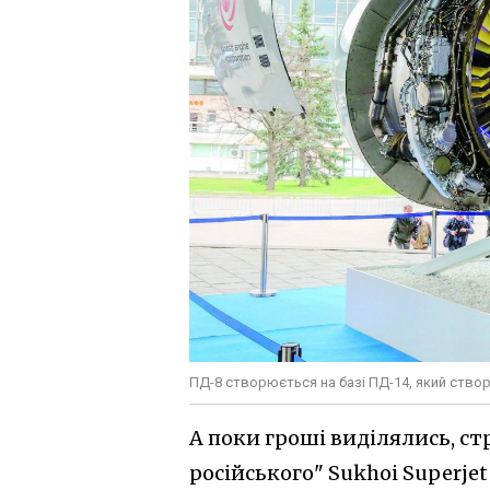
ПД-8 створюється на базі ПД-14, який ство
А поки гроші виділялись, с
російського" Sukhoi Superje