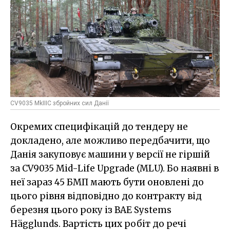
CV9035 MkIIIC збройних сил Данії
Окремих специфікацій до тендеру не
докладено, але можливо передбачити, що
Данія закуповує машини у версії не гіршій
за CV9035 Mid-Life Upgrade (MLU). Бо наявні в
неї зараз 45 БМП мають бути оновлені до
цього рівня відповідно до контракту від
березня цього року із BAE Systems
Hägglunds. Вартість цих робіт до речі