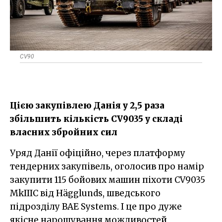
CV90
Цією закупівлею Данія у 2,5 раза
збільшить кількість CV9035 у складі
власних збройних сил
Уряд Данії офіційно, через платформу
тендерних закупівель, оголосив про намір
закупити 115 бойових машин піхоти CV9035
MkIIIC від Hägglunds, шведського
підрозділу BAE Systems. І це про дуже
якісне нарощування можливостей