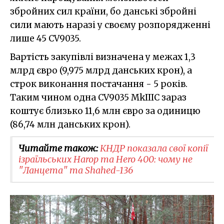
збройних сил країни, бо данські збройні
сили мають наразі у своєму розпорядженні
лише 45 CV9035.
Вартість закупівлі визначена у межах 1,3
млрд євро (9,975 млрд данських крон), а
строк виконання постачання - 5 років.
Таким чином одна CV9035 MkIIIC зараз
коштує близько 11,6 млн євро за одиницю
(86,74 млн данських крон).
Читайте також:
КНДР показала свої копії
ізраїльських Harop та Hero 400: чому не
"Ланцета" та Shahed-136