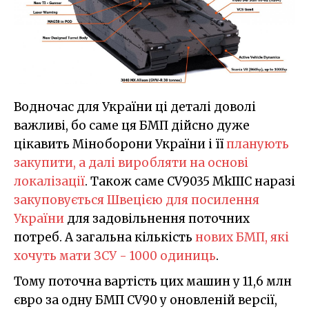
Водночас для України ці деталі доволі
важливі, бо саме ця БМП дійсно дуже
цікавить Міноборони України і її
планують
закупити, а далі виробляти на основі
локалізації
. Також саме CV9035 MkIIIC наразі
закуповується Швецією для посилення
України
для задовільнення поточних
потреб. А загальна кількість
нових БМП, які
хочуть мати ЗСУ - 1000 одиниць
.
Тому поточна вартість цих машин у 11,6 млн
євро за одну БМП CV90 у оновленій версії,