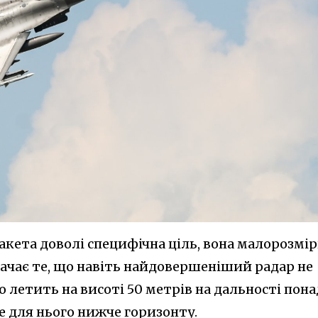
акета доволі специфічна ціль, вона малорозмі
начає те, що навіть найдовершеніший радар не
 летить на висоті 50 метрів на дальності пона
де для нього нижче горизонту.