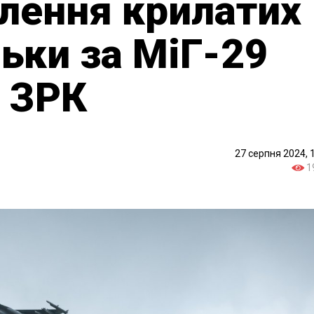
лення крилатих
льки за МіГ-29
й ЗРК
27 серпня 2024, 
1