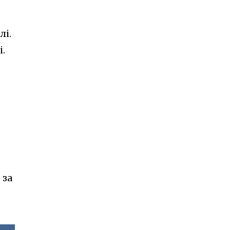
лі.
.
 за