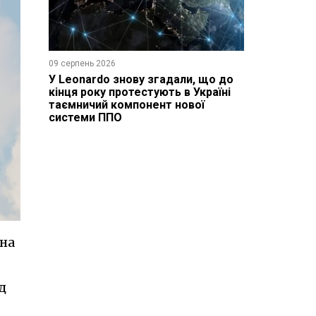
09 серпень 2026
У Leonardo знову згадали, що до
кінця року протестують в Україні
таємничий компонент нової
системи ППО
рна
д