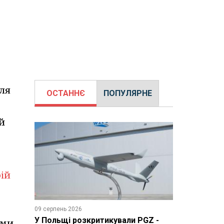
для
ОСТАННЄ
ПОПУЛЯРНЕ
й
ій
09 серпень 2026
У Польщі розкритикували PGZ -
ами