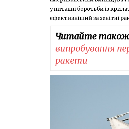
у питанні боротьби із крила
ефективніший за зенітні ра
Читайте також
випробування пе
ракети