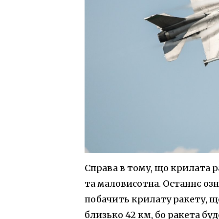
Справа в тому, що крилата р
та маловисотна. Останнє оз
побачить крилату ракету, що
близько 42 км, бо ракета бу