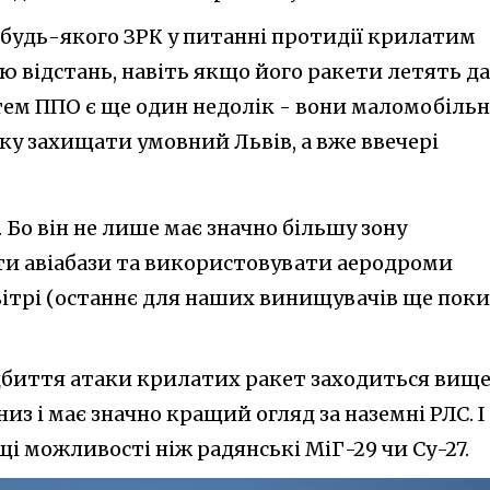
 будь-якого ЗРК у питанні протидії крилатим
ю відстань, навіть якщо його ракети летять да
тем ППО є ще один недолік - вони маломобільні
ку захищати умовний Львів, а вже ввечері
Бо він не лише має значно більшу зону
ти авіабази та використовувати аеродроми
вітрі (останнє для наших винищувачів ще поки
дбиття атаки крилатих ракет заходиться вище
из і має значно кращий огляд за наземні РЛС. І
щі можливості ніж радянські МіГ-29 чи Су-27.