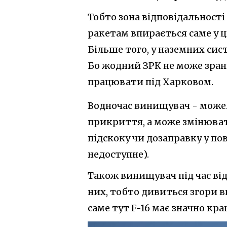
Тобто зона відповідальності
ракетам впирається саме у ц
Більше того, у наземних сис
Бо жодний ЗРК не може зран
працювати під Харковом.
Водночас винищувач - може. 
прикриття, а може змінюва
підскоку чи дозаправку у по
недоступне).
Також винищувач під час ві
них, тобто дивиться згори вн
саме тут F-16 має значно кра