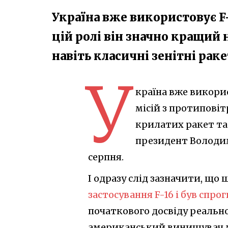
Україна вже використовує F-
цій ролі він значно кращий 
навіть класичні зенітні рак
У
країна вже викори
місій з протиповіт
крилатих ракет та
президент Володим
серпня.
І одразу слід зазначити, що 
застосування F-16 і був спр
початкового досвіду реально
американський винищувач м