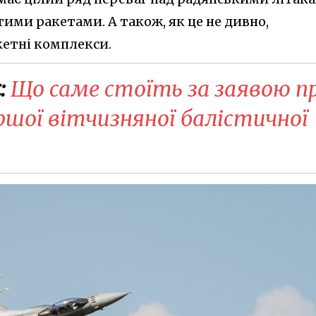
тими ракетами. А також, як це не дивно,
кетні комплекси.
:
Що саме стоїть за заявою п
ршої вітчизняної балістичної