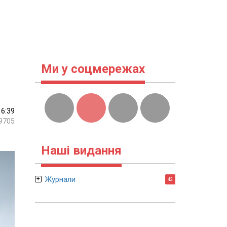
Ми у соцмережах
16:39
9705
Наші видання
Журнали
42