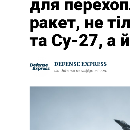
для перехоп
ракет, не ті
та Су-27, а 
DEFENSE EXPRESS
ukr.defense.news@gmail.com