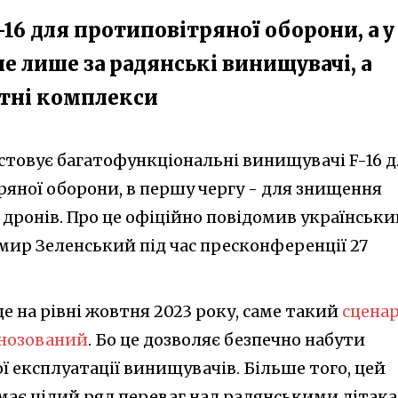
16 для протиповітряної оборони, а у
не лише за радянські винищувачі, а
етні комплекси
стовує багатофункціональні винищувачі F-16 
ряної оборони, в першу чергу - для знищення
 дронів. Про це офіційно повідомив українськи
ир Зеленський під час пресконференції 27
ще на рівні жовтня 2023 року, саме такий
сценар
огнозований
. Бо це дозволяє безпечно набути
ї експлуатації винищувачів. Більше того, цей
ає цілий ряд переваг над радянськими літак