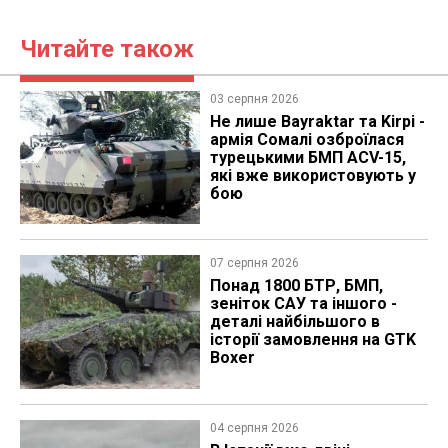
Читайте також
03 серпня 2026
Не лише Bayraktar та Kirpi -
армія Сомалі озброїлася
турецькими БМП ACV-15,
які вже використовують у
бою
07 серпня 2026
Понад 1800 БТР, БМП,
зеніток САУ та іншого -
деталі найбільшого в
історії замовлення на GTK
Boxer
04 серпня 2026