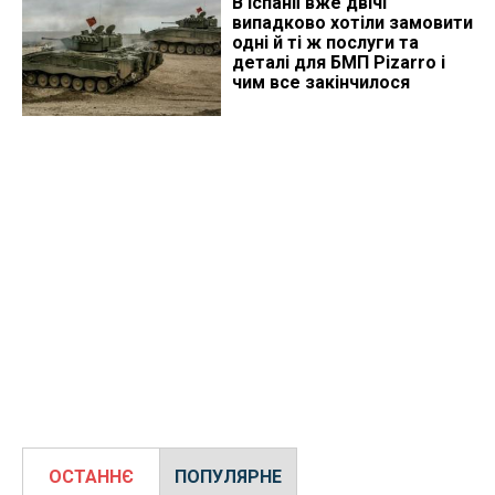
В Іспанії вже двічі
випадково хотіли замовити
одні й ті ж послуги та
деталі для БМП Pizarro і
чим все закінчилося
ОСТАННЄ
ПОПУЛЯРНЕ