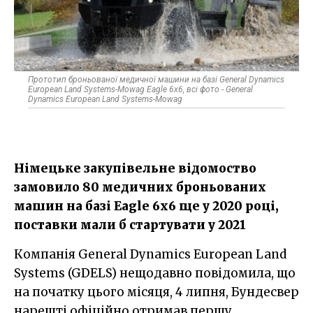
Прототип броньованої медичної машини на базі General Dynamics
European Land Systems-Mowag Eagle 6х6, всі фото - General
Dynamics European Land Systems-Mowag
Німецьке закупівельне відомоство
замовило 80 медичних броньованих
машин на базі Eagle 6x6 ще у 2020 році,
поставки мали б стартувати у 2021
Компанія General Dynamics European Land
Systems (GDELS) нещодавно повідомила, що
на початку цього місяця, 4 липня, Бундесвер
нарешті офіційно отримав першу