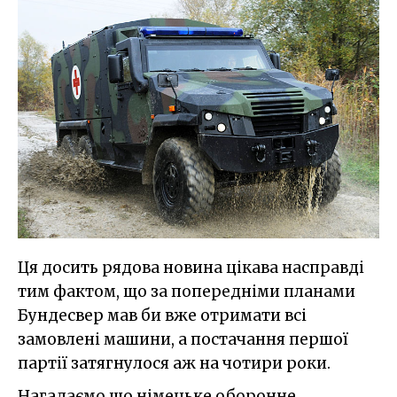
Ця досить рядова новина цікава насправді
тим фактом, що за попередніми планами
Бундесвер мав би вже отримати всі
замовлені машини, а постачання першої
партії затягнулося аж на чотири роки.
Нагадаємо,що німецьке оборонне