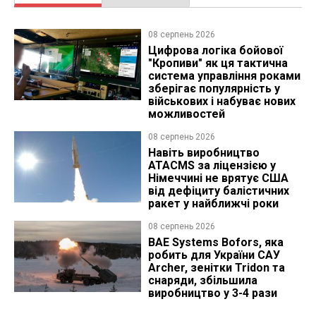
08 серпень 2026
Цифрова логіка бойової
"Кропиви" як ця тактична
система управління роками
зберігає популярність у
військових і набуває нових
можливостей
08 серпень 2026
Навіть виробництво
ATACMS за ліцензією у
Німеччині не врятує США
від дефіциту балістичних
ракет у найближчі роки
08 серпень 2026
BAE Systems Bofors, яка
робить для України САУ
Archer, зенітки Tridon та
снаряди, збільшила
виробництво у 3-4 рази