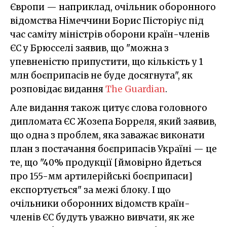
Європи — наприклад, очільник оборонного
відомства Німеччини Борис Пісторіус під
час саміту міністрів оборони країн-членів
ЄС у Брюсселі заявив, що "можна з
упевненістю припустити, що кількість у 1
млн боєприпасів не буде досягнута", як
розповідає видання
The Guardian
.
Але видання також цитує слова головного
дипломата ЄС Жозепа Борреля, який заявив,
що одна з проблем, яка заважає виконати
план з постачання боєприпасів Україні — це
те, що "40% продукції [ймовірно йдеться
про 155-мм артилерійські боєприпаси]
експортується" за межі блоку. І що
очільники оборонних відомств країн-
членів ЄС будуть уважно вивчати, як же