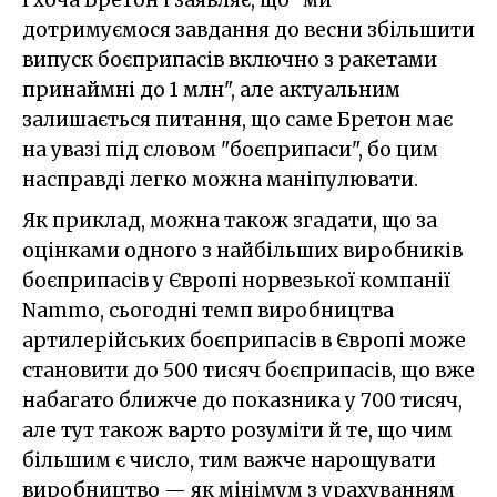
І хоча Бретон і заявляє, що "ми
дотримуємося завдання до весни збільшити
випуск боєприпасів включно з ракетами
принаймні до 1 млн", але актуальним
залишається питання, що саме Бретон має
на увазі під словом "боєприпаси", бо цим
насправді легко можна маніпулювати.
Як приклад, можна також згадати, що за
оцінками одного з найбільших виробників
боєприпасів у Європі норвезької компанії
Nammo, сьогодні темп виробництва
артилерійських боєприпасів в Європі може
становити до 500 тисяч боєприпасів, що вже
набагато ближче до показника у 700 тисяч,
але тут також варто розуміти й те, що чим
більшим є число, тим важче нарощувати
виробництво — як мінімум з урахуванням