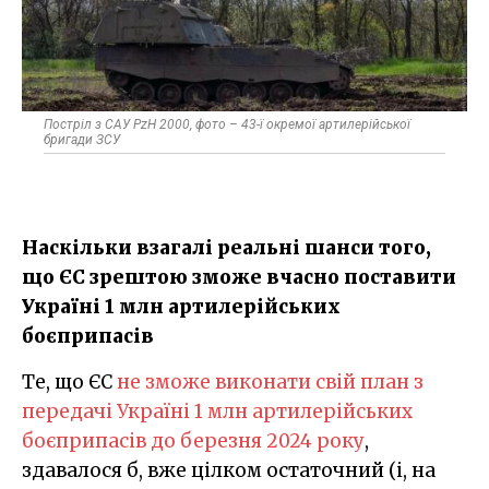
Постріл з САУ PzH 2000, фото – 43-ї окремої артилерійської
бригади ЗСУ
Наскільки взагалі реальні шанси того,
що ЄС зрештою зможе вчасно поставити
Україні 1 млн артилерійських
боєприпасів
Те, що ЄС
не зможе виконати свій план з
передачі Україні 1 млн артилерійських
боєприпасів до березня 2024 року
,
здавалося б, вже цілком остаточний (і, на