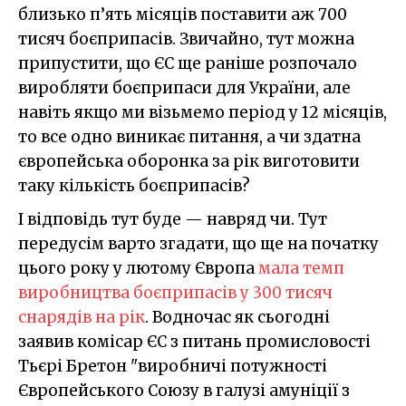
близько п’ять місяців поставити аж 700
тисяч боєприпасів. Звичайно, тут можна
припустити, що ЄС ще раніше розпочало
виробляти боєприпаси для України, але
навіть якщо ми візьмемо період у 12 місяців,
то все одно виникає питання, а чи здатна
європейська оборонка за рік виготовити
таку кількість боєприпасів?
І відповідь тут буде — навряд чи. Тут
передусім варто згадати, що ще на початку
цього року у лютому Європа
мала темп
виробництва боєприпасів у 300 тисяч
снарядів на рік
. Водночас як сьогодні
заявив комісар ЄС з питань промисловості
Тьєрі Бретон "виробничі потужності
Європейського Союзу в галузі амуніції з