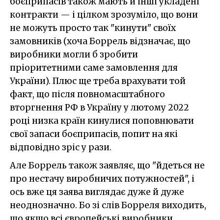
боєприпасів також мають й інші укладені
контракти — і цілком зрозуміло, що вони
не можуть просто так "кинути" своїх
замовників (хоча Боррель відзначає, що
виробники могли б зробити
пріоритетними саме замовлення для
України). Плюс ще треба врахувати той
факт, що після повномасштабного
вторгнення РФ в Україну у лютому 2022
році низка країн кинулися поповнювати
свої запаси боєприпасів, попит на які
відповідно зріс у рази.
Але Боррель також заявляє, що "йдеться не
про нестачу виробничих потужностей", і
ось вже ця заява виглядає дуже й дуже
неоднозначно. Бо зі слів Борреля виходить,
що якщо всі європейські виробники