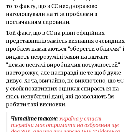
того факту, що в ЄС неодноразово
наголошували на ті ж проблеми з
постачанням сировини.
Той факт, що в ЄС на рівні офіційних
представників замість визнання очевидних
проблем намагаються "зберегти обличчя" і
видають незрозумілі заяви на кшталт
"немає нестачі виробничих потужностей"
насторожує, але насправді не те щоб дуже
дивує. Хоча, звичайно, не виключено, що ЄС
у своїх позитивних оцінках спирається на
якісь непублічні дані, які дозволяють їм
робити такі висновки.
Читайте також:
Україна у стислі
терміни має отримати на озброєння ще
два ЗРК, але про яку версію IRIS-T йдеться