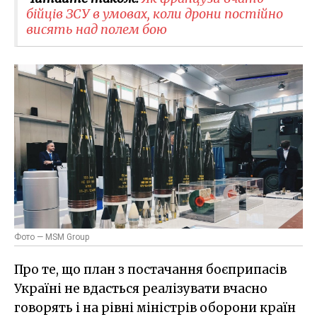
бійців ЗСУ в умовах, коли дрони постійно
висять над полем бою
Фото — MSM Group
Про те, що план з постачання боєприпасів
Україні не вдасться реалізувати вчасно
говорять і на рівні міністрів оборони країн