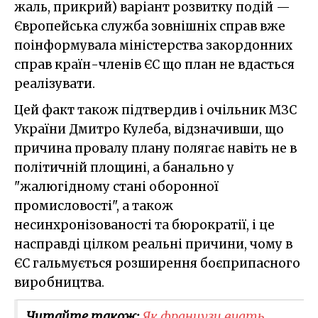
жаль, прикрий) варіант розвитку подій —
Європейська служба зовнішніх справ вже
поінформувала міністерства закордонних
справ країн-членів ЄС що план не вдасться
реалізувати.
Цей факт також підтвердив і очільник МЗС
України Дмитро Кулеба, відзначивши, що
причина провалу плану полягає навіть не в
політичній площині, а банально у
"жалюгідному стані оборонної
промисловості", а також
несинхронізованості та бюрократії, і це
насправді цілком реальні причини, чому в
ЄС гальмується розширення боєприпасного
виробництва.
Читайте також:
Як французи вчать