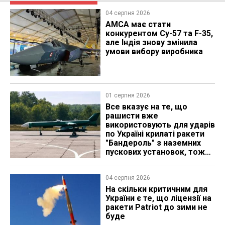
04 серпня 2026
AMCA має стати
конкурентом Су-57 та F-35,
але Індія знову змінила
умови вибору виробника
01 серпня 2026
Все вказує на те, що
рашисти вже
використовують для ударів
по Україні крилаті ракети
"Бандероль" з наземних
пускових установок, тож
які можуть бути
перспективи
04 серпня 2026
На скільки критичним для
України є те, що ліцензії на
ракети Patriot до зими не
буде