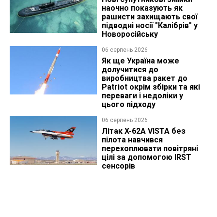
наочно показують як
рашисти захищають свої
підводні носії "Калібрів" у
Новоросійську
06 серпень 2026
Як ще Україна може
долучитися до
виробництва ракет до
Patriot окрім збірки та які
переваги і недоліки у
цього підходу
06 серпень 2026
Літак X-62A VISTA без
пілота навчився
перехоплювати повітряні
цілі за допомогою IRST
сенсорів