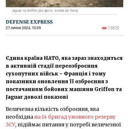
Jaguar та Griffon (всі фото: Armée de Terre)
DEFENSE EXPRESS
27 липня 2024, 10:39
13820
Єдина країна НАТО, яка зараз знаходиться
в активній стадії переозброєння
сухопутних військ - Франція і тому
показники оновлення її озброєння з
постачанням бойових машини Griffon та
Jaguar доволі показові
Величезна кількість озброєння, яка
необхідна
на 14 бригад умовного резерву
ЗСУ
, підіймає питання у потребі величезної