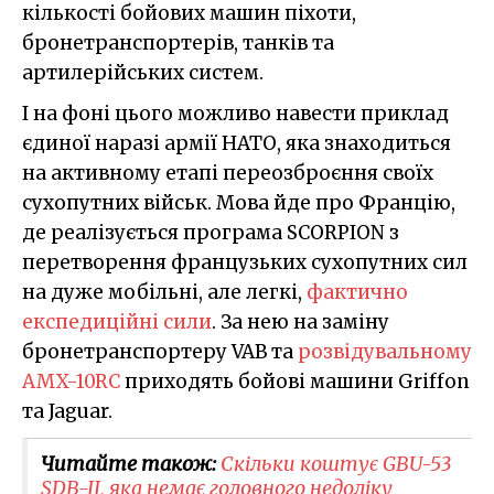
кількості бойових машин піхоти,
бронетранспортерів, танків та
артилерійських систем.
І на фоні цього можливо навести приклад
єдиної наразі армії НАТО, яка знаходиться
на активному етапі переозброєння своїх
сухопутних військ. Мова йде про Францію,
де реалізується програма SCORPION з
перетворення французьких сухопутних сил
на дуже мобільні, але легкі,
фактично
експедиційні сили
. За нею на заміну
бронетранспортеру VAB та
розвідувальному
AMX-10RC
приходять бойові машини Griffon
та Jaguar.
Читайте також:
Скільки коштує GBU-53
SDB-II, яка немає головного недоліку