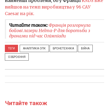
найменші проблеми, бо у Франції
KNDS вже
вийшов на темп виробництва у 96 САУ
Caesar на рік.
Читайте також:
Франція розгорнула
бойові лазери Helma-P для боротьби з
дронами під час Олімпіади
ТЕГИ
АНАЛІТИКА ОПК
БРОНЕТЕХНІКА
ВІЙНА
ОЗБРОЄННЯ
Читайте також