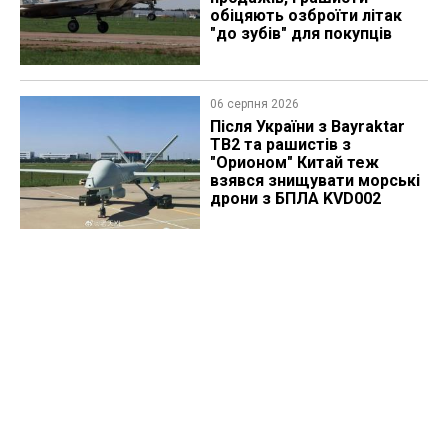
обіцяють озброїти літак
"до зубів" для покупців
06 серпня 2026
Після України з Bayraktar
TB2 та рашистів з
"Орионом" Китай теж
взявся знищувати морські
дрони з БПЛА KVD002