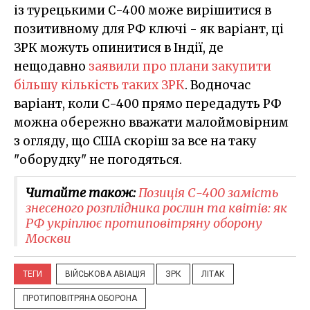
із турецькими С-400 може вирішитися в
позитивному для РФ ключі - як варіант, ці
ЗРК можуть опинитися в Індії, де
нещодавно
заявили про плани закупити
більшу кількість таких ЗРК
. Водночас
варіант, коли С-400 прямо передадуть РФ
можна обережно вважати малоймовірним
з огляду, що США скоріш за все на таку
"оборудку" не погодяться.
Читайте також:
Позиція С-400 замість
знесеного розплідника рослин та квітів: як
РФ укріплює протиповітряну оборону
Москви
ТЕГИ
ВІЙСЬКОВА АВІАЦІЯ
ЗРК
ЛІТАК
ПРОТИПОВІТРЯНА ОБОРОНА