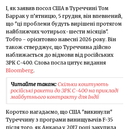
І, як заявив посол США в Туреччині Том
Баррак у п’ятницю, 5 грудня, він впевнений,
що "ці проблеми будуть вирішені протягом
найближчих чотирьох-шести місяців".
Тобто - орієнтовно навесні 2026 року. Він
також стверджує, що Туреччина дійсно
наближається до відмови від російських
ЗРК С-400. Слова посла цитує видання
Bloomberg
.
Читайте також:
Скільки коштують
російські ракети до ЗРК С-400 на прикладі
майбутнього контракту для Індії
Коротко нагадаємо, що США "викинули"
Туреччину з програми винищувачів F-35
після того, як Анкара у 2017 році закупила