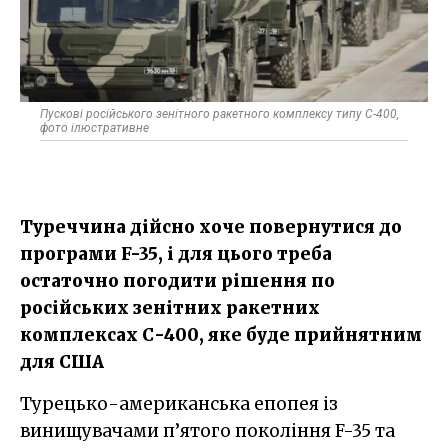
Пускові російського зенітного ракетного комплексу типу С-400,
фото ілюстративне
Туреччина дійсно хоче повернутися до
програми F-35, і для цього треба
остаточно погодити рішення по
російських зенітних ракетних
комплексах С-400, яке буде прийнятним
для США
Турецько-американська епопея із
винищувачами п’ятого покоління F-35 та