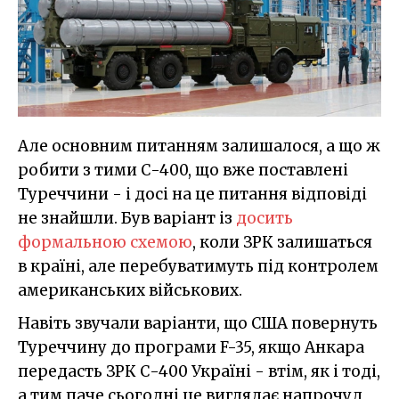
Але основним питанням залишалося, а що ж
робити з тими С-400, що вже поставлені
Туреччини - і досі на це питання відповіді
не знайшли. Був варіант із
досить
формальною схемою
, коли ЗРК залишаться
в країні, але перебуватимуть під контролем
американських військових.
Навіть звучали варіанти, що США повернуть
Туреччину до програми F-35, якщо Анкара
передасть ЗРК С-400 Україні - втім, як і тоді,
а тим паче сьогодні це виглядає напрочуд