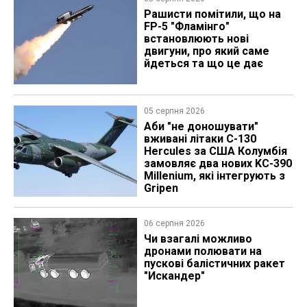
Рашисти помітили, що на
FP-5 "Фламінго"
встановлюють нові
двигуни, про який саме
йдеться та що це дає
05 серпня 2026
Аби "не доношувати"
вживані літаки C-130
Hercules за США Колумбія
замовляє два нових KC-390
Millenium, які інтегрують з
Gripen
06 серпня 2026
Чи взагалі можливо
дронами полювати на
пускові балістичних ракет
"Искандер"