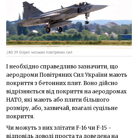
JAS 39 Gripen чеських повітряних сил
І необхідно справедливо зазначити, що
аеродроми Повітряних Сил України мають
покриття з бетонних плит. Воно дійсно
відрізняється від покриття на аеродромах
НАТО, які мають або плити більшого
розміру, або, зазвичай, взагалі суцільне
покриття.
Чи можуть з них злітати F-16 чи F-15 -
відповідь доволі проста та доведена на