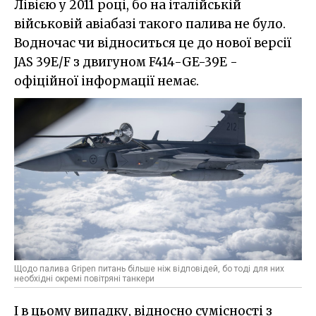
Лівією у 2011 році, бо на італійській
військовій авіабазі такого палива не було.
Водночас чи відноситься це до нової версії
JAS 39E/F з двигуном F414-GE-39E -
офіційної інформації немає.
Щодо палива Gripen питань більше ніж відповідей, бо тоді для них
необхідні окремі повітряні танкери
І в цьому випадку, відносно сумісності з