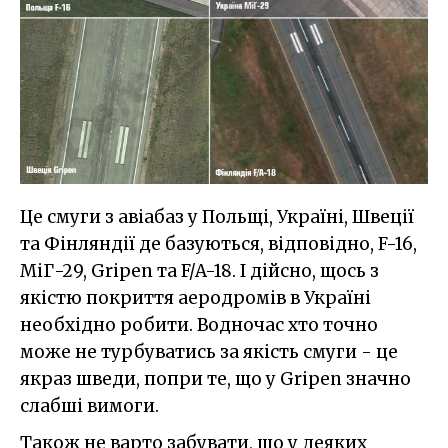
Це смуги з авіабаз у Польщі, Україні, Швеції
та Фінляндії де базуються, відповідно, F-16,
МіГ-29, Gripen та F/A-18. І дійсно, щось з
якістю покриття аеродромів в Україні
необхідно робити. Водночас хто точно
можe не турбуватись за якість смуги - це
якраз шведи, попри те, що у Gripen значно
слабші вимоги.
Також не варто забувати, що у деяких