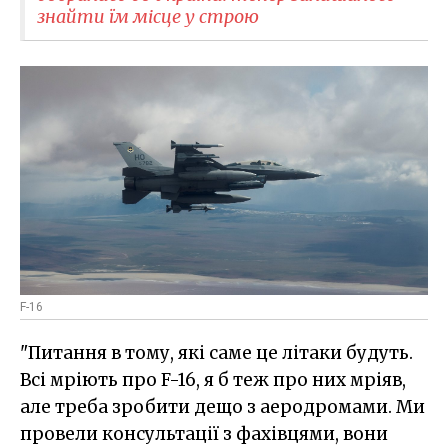
знайти їм місце у строю
F-16
"Питання в тому, які саме це літаки будуть.
Всі мріють про F-16, я б теж про них мріяв,
але треба зробити дещо з аеродромами. Ми
провели консультації з фахівцями, вони