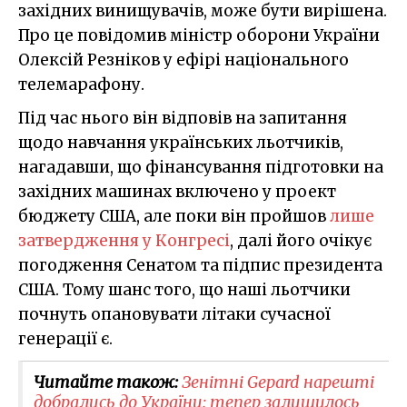
західних винищувачів, може бути вирішена.
Про це повідомив міністр оборони України
Олексій Резніков у ефірі національного
телемарафону.
Під час нього він відповів на запитання
щодо навчання українських льотчиків,
нагадавши, що фінансування підготовки на
західних машинах включено у проект
бюджету США, але поки він пройшов
лише
затвердження у Конгресі
, далі його очікує
погодження Сенатом та підпис президента
США. Тому шанс того, що наші льотчики
почнуть опановувати літаки сучасної
генерації є.
Читайте також:
Зенітні Gepard нарешті
добрались до України: тепер залишилось