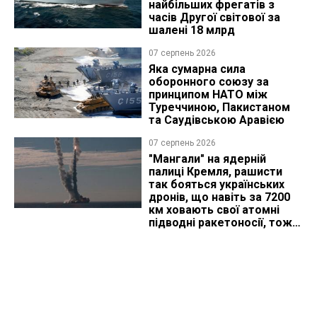
найбільших фрегатів з
часів Другої світової за
шалені 18 млрд
07 серпень 2026
Яка сумарна сила
оборонного союзу за
принципом НАТО між
Туреччиною, Пакистаном
та Саудівською Аравією
07 серпень 2026
"Мангали" на ядерній
палиці Кремля, рашисти
так бояться українських
дронів, що навіть за 7200
км ховають свої атомні
підводні ракетоносії, тож
що видно з космосу