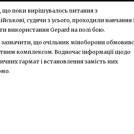
е, що поки вирішувалось питання з
йськові, судячи з усього, проходили навчання 
ти використання Gepard на полі бою.
о зазначити, що очільник міноборони обмовивс
етним комплексом. Водночас інформації щодо
ичних гармат і встановлення замість них
омо.