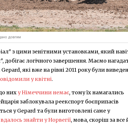
дано довгим
іал" з цими зенітними установками, який наві
, добігає логічного завершення. Маємо нагада
epard, які вже на рівні 2011 року були виведені
овідомили у квітні
.
 до них
у Німеччини немає
, тому їх намагались
ейцарія заблокувала реекспорт боєприпасів
ться у Gepard та були виготовлені саме у
и
вдалось знайти у Норвегії
, мова, скоріш за все