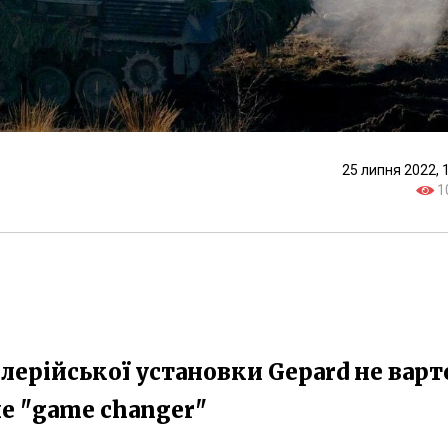
25 липня 2022, 
1
илерійської установки Gepard не варт
не "game changer"