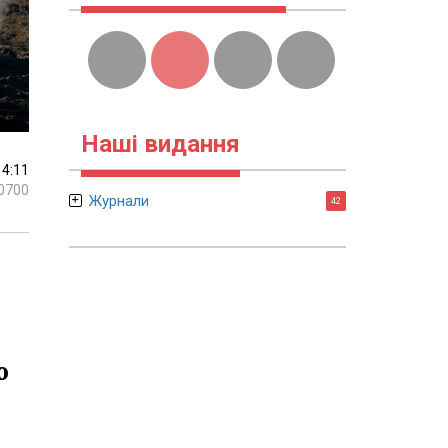
Наші видання
14:11
0700
Журнали
42
о