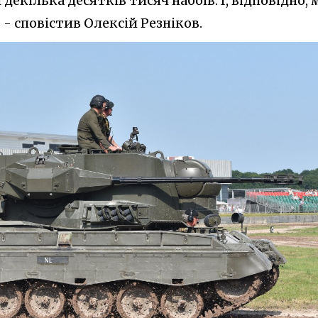
 декілька десятків тисяч набоїв. І, відповідно, 
, - сповістив Олексій Резніков.