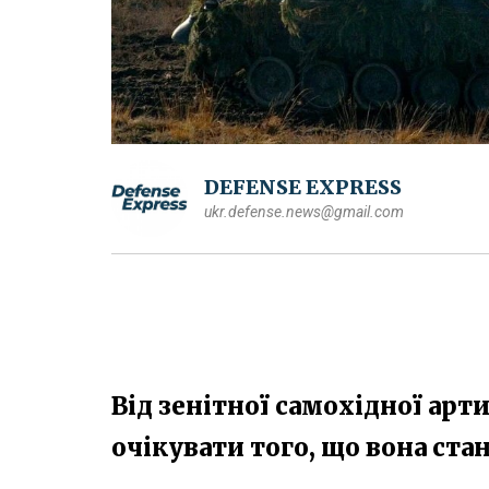
DEFENSE EXPRESS
ukr.defense.news@gmail.com
Від зенітної самохідної арт
очікувати того, що вона ста