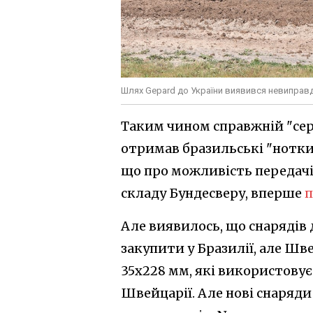
Шлях Gepard до України виявився невиправ
Таким чином справжній "сер
отримав бразильські "нотки"
що про можливість передачі G
складу Бундесверу, вперше
п
Але виявилось, що снарядів
закупити у Бразилії, але Шв
35х228 мм, які використовує
Швейцарії. Але нові снаряд