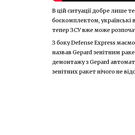
В цій ситуації добре лише т
боєкомплектом, українські ві
тепер ЗСУ вже може розпоча
З боку Defense Express маєм
назвав Gepard зенітним рак
демонтажу з Gepard автомат
зенітних ракет нічого не від