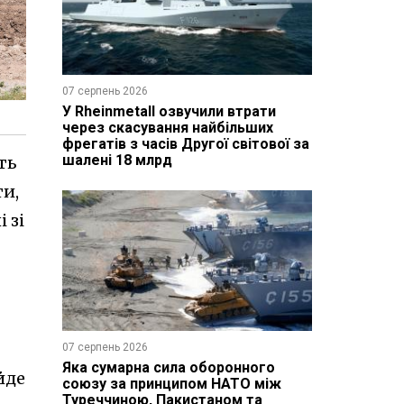
07 серпень 2026
У Rheinmetall озвучили втрати
через скасування найбільших
фрегатів з часів Другої світової за
шалені 18 млрд
ть
ти,
 зі
07 серпень 2026
Яка сумарна сила оборонного
 йде
союзу за принципом НАТО між
Туреччиною, Пакистаном та