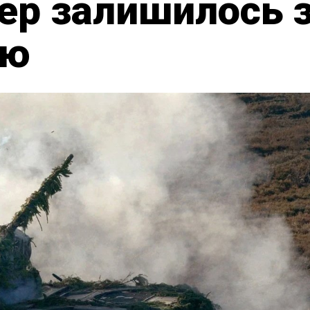
пер залишилось 
ою