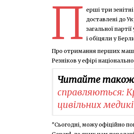
П
ерші три зенітн
доставлені до Ук
загальної партії
і обіцяли у Берл
Про отримання перших маши
Резніков у ефірі національн
Читайте також
справляються: К
цивільних медикі
"Сьогодні, можу офіційно п