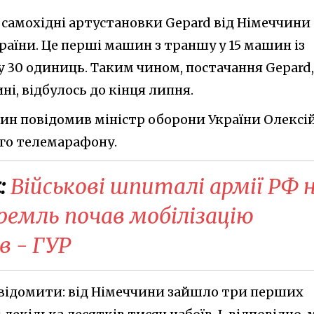
і самохідні артустановки Gepard від Німеччини
раїни. Це перші машин з траншу у 15 машин із
 у 30 одиниць. Таким чином, постачання Gepard,
ині, відбулось до кінця липня.
н повідомив міністр оборони України Олексі
ого телемарафону.
:
Військові шпиталі армії РФ 
ремль почав мобілізацію
в - ГУР
овідомити: від Німеччини зайшло три перших