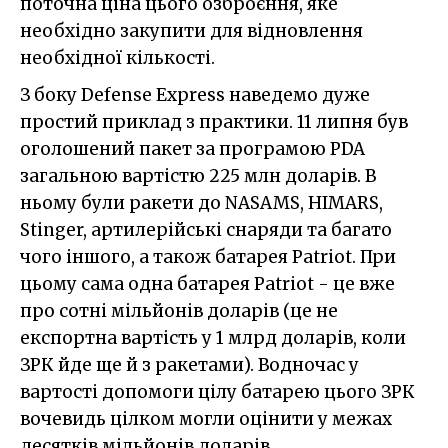
поточна ціна цього озброєння, яке
необхідно закупити для відновлення
необхідної кількості.
З боку Defense Express наведемо дуже
простий приклад з практики. 11 липня був
оголошений пакет за програмою PDA
загальною вартістю 225 млн доларів. В
ньому були ракети до NASAMS, HIMARS,
Stinger, артилерійські снаряди та багато
чого іншого, а також батарея Patriot. При
цьому сама одна батарея Patriot - це вже
про сотні мільйонів доларів (це не
експортна вартість у 1 млрд доларів, коли
ЗРК йде ще й з ракетами). Водночас у
вартості допомоги цілу батарею цього ЗРК
вочевидь цілком могли оцінити у межах
десятків мільйонів доларів.