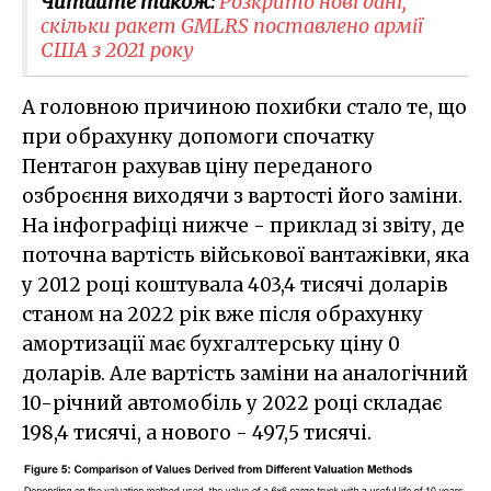
Читайте також:
Розкрито нові дані,
скільки ракет GMLRS поставлено армії
США з 2021 року
А головною причиною похибки стало те, що
при обрахунку допомоги спочатку
Пентагон рахував ціну переданого
озброєння виходячи з вартості його заміни.
На інфографіці нижче - приклад зі звіту, де
поточна вартість військової вантажівки, яка
у 2012 році коштувала 403,4 тисячі доларів
станом на 2022 рік вже після обрахунку
амортизації має бухгалтерську ціну 0
доларів. Але вартість заміни на аналогічний
10-річний автомобіль у 2022 році складає
198,4 тисячі, а нового - 497,5 тисячі.