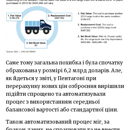
Саме тому загальна похибка і була спочатку
обрахована у розмірі 6,2 млрд доларів. Але,
як йдеться у звіті, у Пентагоні при
перерахунку нових цін озброєння вирішили
підійти спрощено та автоматизували
процес з використанням середньої
балансової вартості або стандартної ціни.
Також автоматизований процес міг, за
браком даних, не спрацювати та не внести