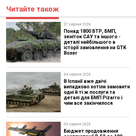
Читайте також
07 серпня 2026
Понад 1800 БТР, БМП,
зеніток САУ та іншого -
деталі найбільшого в
історії замовлення на GTK
Boxer
04 серпня 2026
В Іспанії вже двічі
випадково хотіли замовити
одні й ті ж послуги та
деталі для БМП Pizarro і
чим все закінчилося
03 серпня 2026
Бюджет продовження