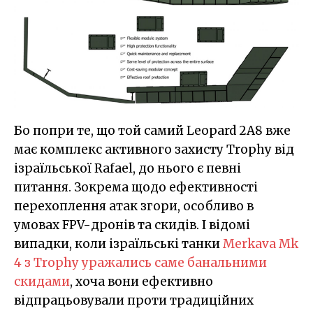
Бо попри те, що той самий Leopard 2A8 вже
має комплекс активного захисту Trophy від
ізраїльської Rafael, до нього є певні
питання. Зокрема щодо ефективності
перехоплення атак згори, особливо в
умовах FPV-дронів та скидів. І відомі
випадки, коли ізраїльські танки
Merkava Mk
4 з Trophy уражались саме банальними
скидами
, хоча вони ефективно
відпрацьовували проти традиційних