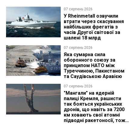
07 серпень 2026
У Rheinmetall озвучили
втрати через скасування
найбільших фрегатів з
часів Другої світової за
шалені 18 млрд
07 серпень 2026
Яка сумарна сила
оборонного союзу за
принципом НАТО між
Туреччиною, Пакистаном
та Саудівською Аравією
07 серпень 2026
"Мангали" на ядерній
палиці Кремля, рашисти
так бояться українських
дронів, що навіть за 7200
км ховають свої атомні
підводні ракетоносії, тож
що видно з космосу