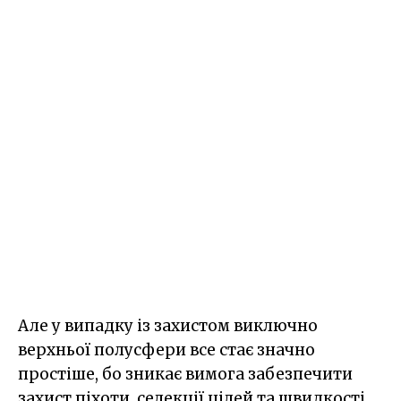
Але у випадку із захистом виключно
верхньої полусфери все стає значно
простіше, бо зникає вимога забезпечити
захист піхоти, селекції цілей та швидкості