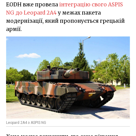
EODH вже провела
інтеграцію свого ASPIS
NG до Leopard 2A4
у межах пакета
модернізації, який пропонується грецькій
армії.
Leopard 2A4 з ASPIS NG