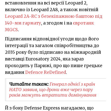
встановлення на всі версії Leopard 2,
включно із Leopard 2A8, а також новітній
Leopard 2A-RC з безекіпажною баштою під
140-мм гармату
, а згодом і на
євротанк
MGCS
.
Підписання відповідної угоди щодо його
інтеграції та загалом співробітництва до
2035 року було підписано на міжнародній
виставці Eurosatory 2024, яка зараз
проходить у Парижі, про що пише грецьке
видання
Defence ReDefined
.
Читайте також:
Генерал однієї з країн
НАТО заявив, що дрони вже через пару
років можуть втратити домінування
Й з боку Defense Express нагадаємо, що