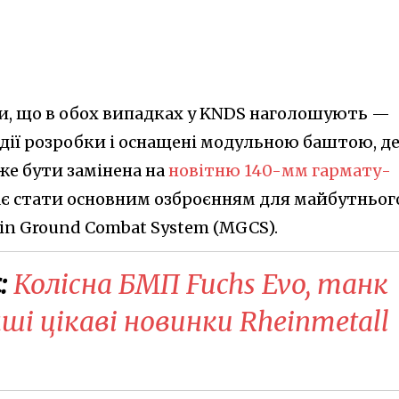
ти, що в обох випадках у KNDS наголошують —
ії розробки і оснащені модульною баштою, де
е бути замінена на
новітню 140-мм гармату-
має стати основним озброєнням для майбутньог
in Ground Combat System (MGCS).
:
Колісна БМП Fuchs Evo, танк
нші цікаві новинки Rheinmetall