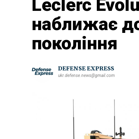
Leclerc Evol
наближає до
покоління
DEFENSE EXPRESS
ukr.defense.news@gmail.com