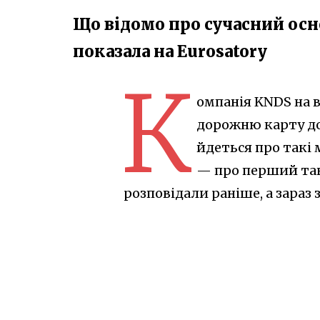
Що відомо про сучасний ос
показала на Eurosatory
К
омпанія KNDS на 
дорожню карту до
йдеться про такі м
— про перший та
розповідали раніше, а зараз