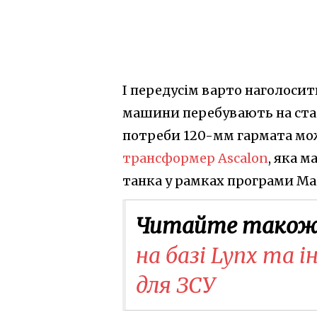
І передусім варто наголоси
машини перебувають на стад
потреби 120-мм гармата мож
трансформер Ascalon
, яка 
танка у рамках програми Ma
Читайте також
на базі Lynx та і
для ЗСУ