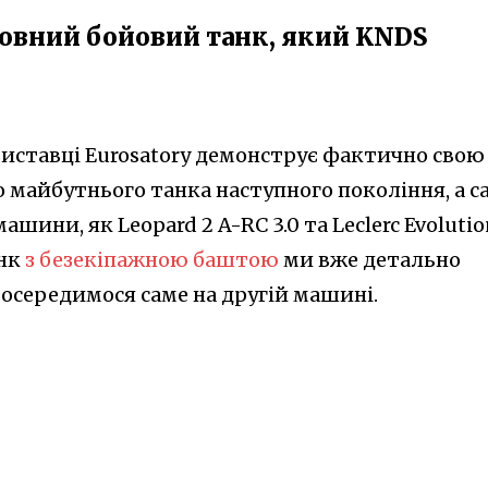
новний бойовий танк, який KNDS
виставці Eurosatory демонструє фактично свою
 майбутнього танка наступного покоління, а с
ашини, як Leopard 2 A-RC 3.0 та Leclerc Evoluti
нк
з безекіпажною баштою
ми вже детально
 зосередимося саме на другій машині.