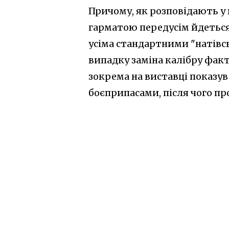
Причому, як розповідають у
гарматою передусім йдеться 
усіма стандартними "натівс
випадку заміна калібру фак
зокрема на виставці показу
боєприпасами, після чого пр