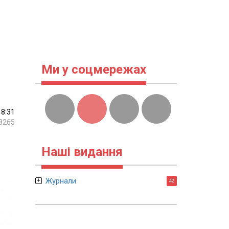
Ми у соцмережах
18:31
8265
Наші видання
Журнали
42