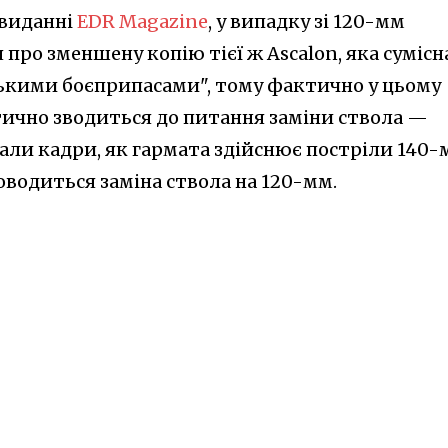
 виданні
EDR Magazine
, у випадку зі 120-мм
про зменшену копію тієї ж Ascalon, яка сумісна
ькими боєприпасами", тому фактично у цьому
тично зводиться до питання заміни ствола —
вали кадри, як гармата здійснює постріли 140
оводиться заміна ствола на 120-мм.