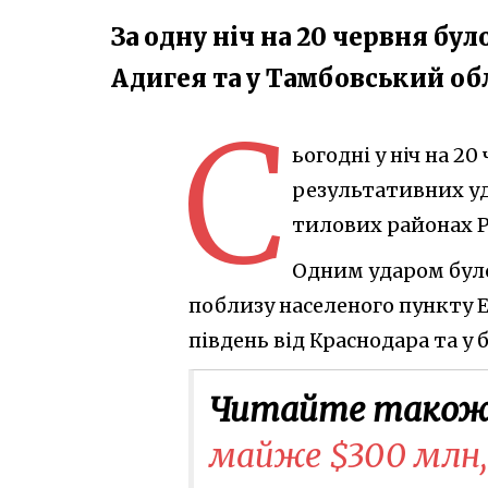
За одну ніч на 20 червня бу
Адигея та у Тамбовський об
С
ьогодні у ніч на 2
результативних уд
тилових районах 
Одним ударом бул
поблизу населеного пункту Е
південь від Краснодара та у 
Читайте також
майже $300 млн,