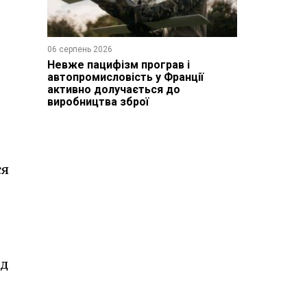
06 серпень 2026
Невже пацифізм програв і
автопромисловість у Франції
активно долучається до
виробництва зброї
ся
ід