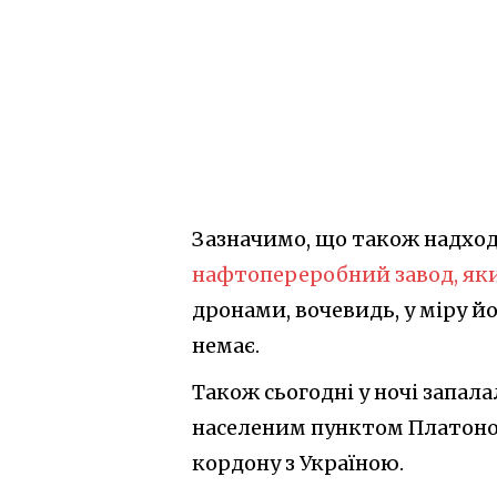
Зазначимо, що також надхо
нафтопереробний завод, який
дронами, вочевидь, у міру й
немає.
Також сьогодні у ночі запа
населеним пунктом Платоновс
кордону з Україною.