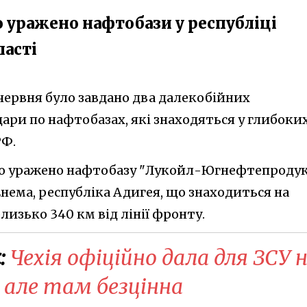
ло уражено нафтобази у республіці
ласті
0 червня було завдано два далекобійних
ари по нафтобазах, які знаходяться у глибоки
РФ.
о уражено нафтобазу "Лукойл-Югнефтепроду
нема, республіка Адигея, що знаходиться на
близько 340 км від лінії фронту.
:
Чехія офіційно дала для ЗСУ 
 але там безцінна