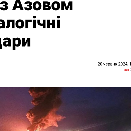
 з Азовом
алогічні
дари
20 червня 2024, 