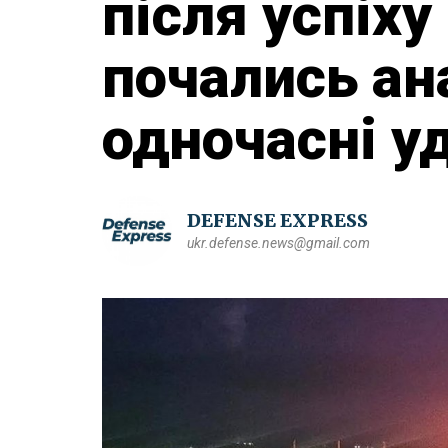
після успіху
почались ан
одночасні у
DEFENSE EXPRESS
ukr.defense.news@gmail.com