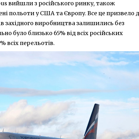
bus вийшли з російського ринку, також
ні польоти у США та Європу. Все це призвело 
рів західного виробництва залишились без
льно було близько 65% від всіх російських
% всіх перельотів.