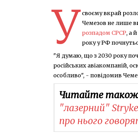
У
своєму вкрай розло
Чемезов не лише в
розпадом СРСР
, а 
року у РФ почнутьс
"Я думаю, що з 2030 року по
російських авіакомпаній, о
особливо", - повідомив Чеме
Читайте також
"лазерний" Stryk
про нього говоря