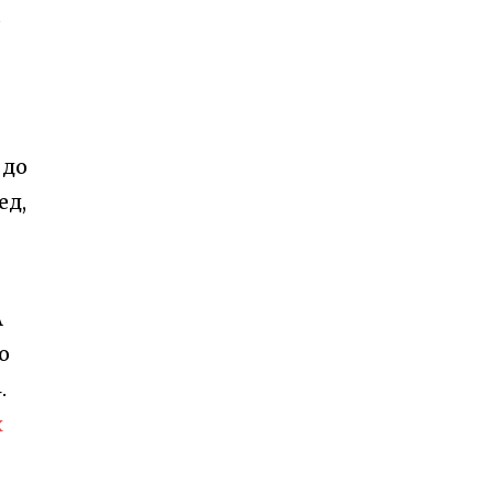
м
 до
ед,
А
о
.
х