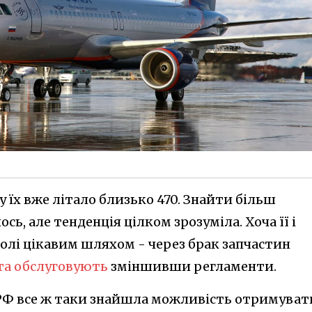
у їх вже літало близько 470. Знайти більш
сь, але тенденція цілком зрозуміла. Хоча її і
лі цікавим шляхом - через брак запчастин
а обслуговують
зміншивши регламенти.
 РФ все ж таки знайшла можливість отримуват