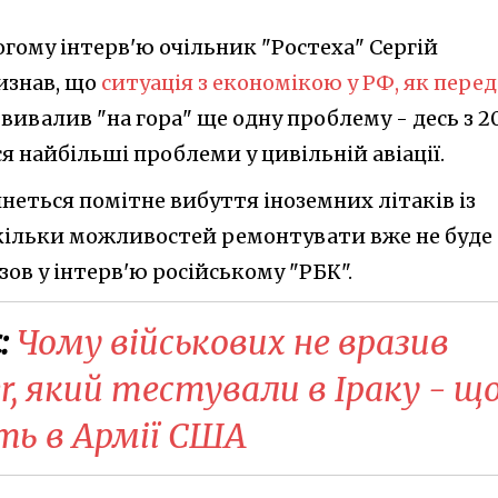
гому інтерв'ю очільник "Ростеха" Сергій
изнав, що
ситуація з економікою у РФ, як перед
й вивалив "на гора" ще одну проблему - десь з 2
я найбільші проблеми у цивільній авіації.
чнеться помітне вибуття іноземних літаків із
скільки можливостей ремонтувати вже не буде
зов у інтерв'ю російському "РБК".
:
Чому військових не вразив
er, який тестували в Іраку - щ
ть в Армії США