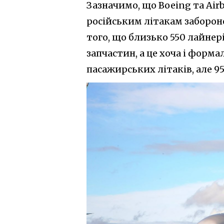
Зазначимо, що Boeing та Air
російським літакам забороне
того, що близько 550 лайне
запчастин, а це хоча і форма
пасажирських літаків, але 95