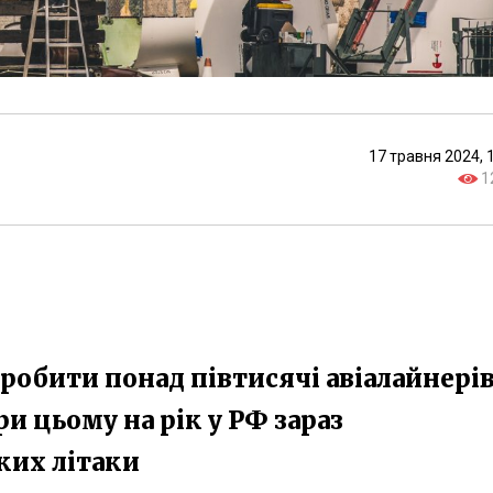
17 травня 2024, 
1
иробити понад півтисячі авіалайнері
при цьому на рік у РФ зараз
ких літаки