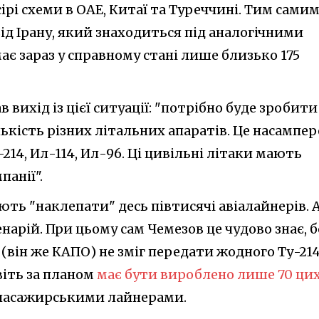
сірі схеми в ОАЕ, Китаї та Туреччині. Тим сами
д Ірану, який знаходиться під аналогічними
ає зараз у справному стані лише близько 175
 вихід із цієї ситуації: "потрібно буде зробити
кість різних літальних апаратів. Це насампер
-214, Ил-114, Ил-96. Ці цивільні літаки мають
панії".
ють "наклепати" десь півтисячі авіалайнерів. 
нарій. При цьому сам Чемезов це чудово знає, б
і (він же КАПО) не зміг передати жодного Ту-214
віть за планом
має бути вироблено лише 70 ци
ть пасажирськими лайнерами.