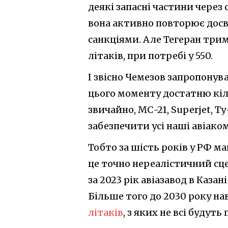
деякі запасні частини через 
вона активно повторює досві
санкціями. Але Тегеран трим
літаків, при потребі у 550.
І звісно Чемезов запропонував
цього моменту достатню кіль
звичайно, МС-21, Superjet, Ту
забезпечити усі наші авіаком
Тобто за шість років у РФ ма
це точно нереалістичний сце
за 2023 рік авіазавод в Казан
Більше того до 2030 року на
літаків
, з яких не всі буду