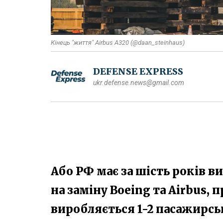
Кінець "життя" Airbus A320 (@daan_steinhaus)
DEFENSE EXPRESS
ukr.defense.news@gmail.com
Або РФ має за шість років в
на заміну Boeing та Airbus, 
виробляється 1-2 пасажирсь