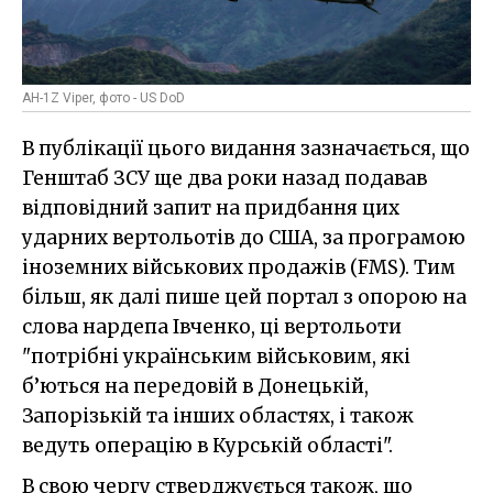
AH-1Z Viper, фото - US DoD
В публікації цього видання зазначається, що
Генштаб ЗСУ ще два роки назад подавав
відповідний запит на придбання цих
ударних вертольотів до США, за програмою
іноземних військових продажів (FMS). Тим
більш, як далі пише цей портал з опорою на
слова нардепа Івченко, ці вертольоти
"потрібні українським військовим, які
б’ються на передовій в Донецькій,
Запорізькій та інших областях, і також
ведуть операцію в Курській області".
В свою чергу стверджується також, що