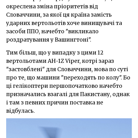
окреслена зміна пріоритетів від
Словаччини, за якої ця країна замість
ударних вертольотів хоче винищувачі та
засоби ППО, начебто "викликало
роздратування у Вашингтоні".
Тим більш, що у випадку з цими 12
вертольотами AH-1Z Viper, котрі зараз
"застовблені" для Словаччини, мова по суті
про те, що машини "переходять по колу". Бо
ці гелікоптери першопочатково начебто
призначались взагалі для Пакистану, однак
і там з певних причин поставка не
відбулась.