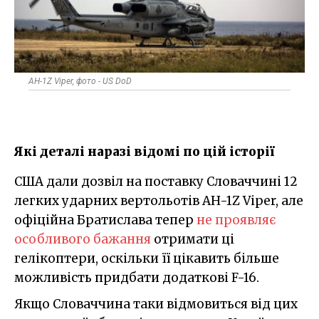
AH-1Z Viper, фото - US DoD
Які деталі наразі відомі по цій історії
США дали дозвіл на поставку Словаччині 12
легких ударних вертольотів AH-1Z Viper, але
офіційна Братислава тепер
не проявляє
особливого бажання
отримати ці
гелікоптери, оскільки її цікавить більше
можливість придбати додаткові F-16.
Якщо Словаччина таки відмовиться від цих