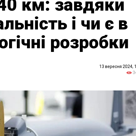
40 км: завдяки
льність і чи є в
огічні розробки
13 вересня 2024, 
3