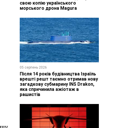
свою копію українського
морського дрона Magura
05 серпень 2026
Після 14 років будівництва Ізраїль
врешті решт таємно отримав нову
загадкову субмарину INS Drakon,
яка спричинила ажіотаж в
рашистів
ршу