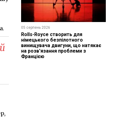
а.
05 серпень 2026
Rolls-Royce створить для
німецького безпілотного
 й
винищувача двигуни, що натякає
на розв'язання проблеми з
Францією
р,