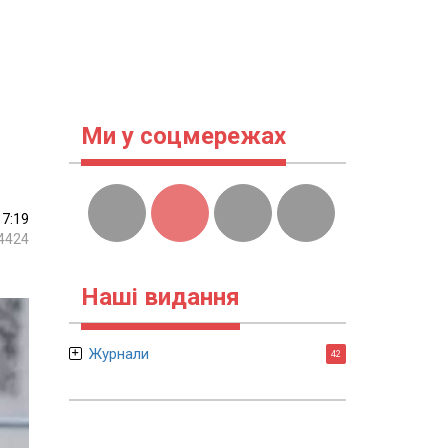
Ми у соцмережах
17:19
4424
Наші видання
Журнали
42