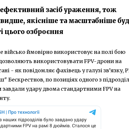
 ефективний засіб ураження, тож
швидше, якісніше та масштабніше бу
 цього озброєння
не військо ймовірно використовує на полі бою
 дозволяють використовувати FPV-дрони на
ані - як повідомляє фахівець у галузі зв’язку, 
ш" Бескрестнов, по позиціях одного з підрозділ
и завдали удару двома стандартними FPV на
нту.