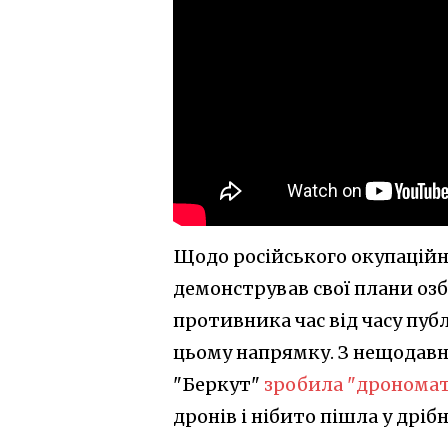
Щодо російського окупаційно
демонстрував свої плани оз
противника час від часу пуб
цьому напрямку. З нещодавнь
"Беркут"
зробила "дрономат
дронів і нібито пішла у дрі