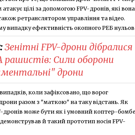
 атакує цілі за допомогою FPV-дронів, які вона
також ретранслятором управління та відео.
ому випадку ефективність окопного РЕБ нульов
:
Зенітні FPV-дрони дібралися
А рашистів: Сили оборони
иментальні" дрони
випадків, коли зафіксовано, що ворог
рони разом з "маткою" на таку відстань. Як
V-дронів може бути як і умовний коптер-бомбе
е демонстрував й такий прототип носія FPV-