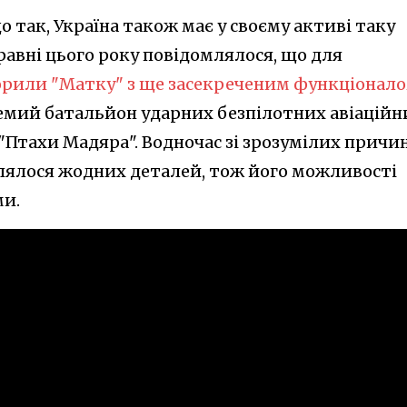
о так, Україна також має у своєму активі таку
равні цього року повідомлялося, що для
орили "Матку" з ще засекреченим функціонал
ремий батальйон ударних безпілотних авіаційн
"Птахи Мадяра". Водночас зі зрозумілих причи
лялося жодних деталей, тож його можливості
и.