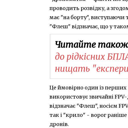
проводить розвідку, а згодом
має "на борту", виступаючи 
"Флеш" відзначає, що у так
Читайте також
до рідкісних БПЛ
нищать "експер
Це ймовірно один із перших 
використовує звичайні FPV-д
відзначає "Флеш", носієм FP
так і "крило" - ворог раніш
дронів.