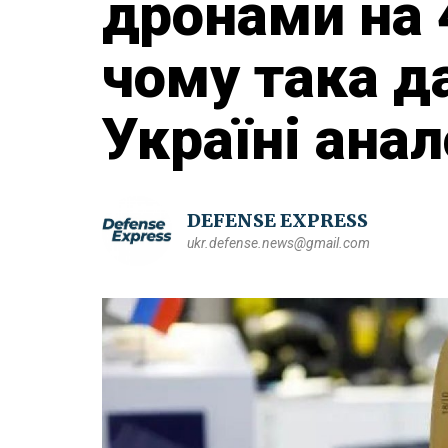
дронами на 
чому така да
Україні анал
DEFENSE EXPRESS
ukr.defense.news@gmail.com