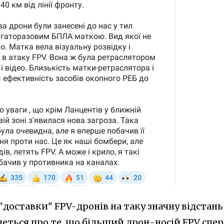
"доставки" FPV-дронів на таку значну відстань
еться про те, що більший дрон-носій FPV спе