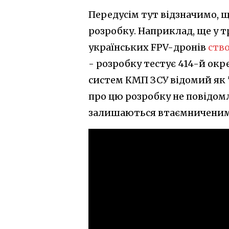
Передусім тут відзначимо, щ
розробку. Наприклад, ще у т
українських FPV-дронів
ств
- розробку тестує 414-й ок
систем КМП ЗСУ відомий як 
про цю розробку не повідом
залишаються втаємниченим