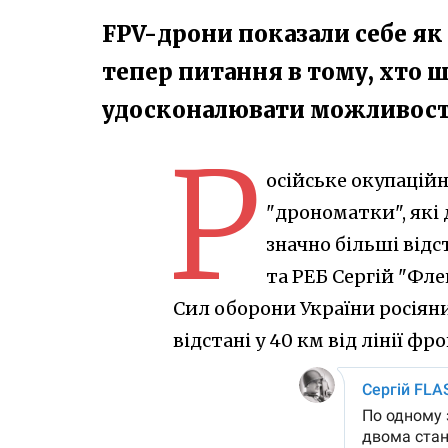
FPV-дрони показали себе як
тепер питання в тому, хто 
удосконалювати можливості
Р
осійське окупацій
"дрономатки", які
значно більші відст
та РЕБ Сергій "Фле
Сил оборони України росіян
відстані у 40 км від лінії фро