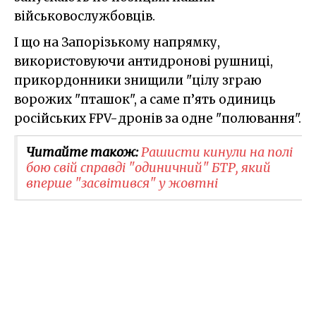
військовослужбовців.
І що на Запорізькому напрямку,
використовуючи антидронові рушниці,
прикордонники знищили "цілу зграю
ворожих "пташок", а саме п’ять одиниць
російських FPV-дронів за одне "полювання".
Читайте також:
Рашисти кинули на полі
бою свій справді "одиничний" БТР, який
вперше "засвітився" у жовтні