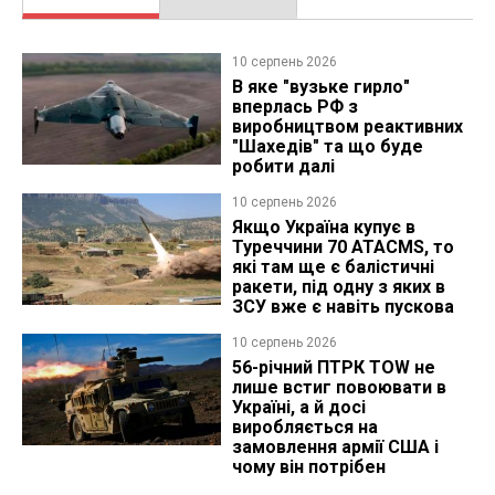
10 серпень 2026
В яке "вузьке гирло"
вперлась РФ з
виробництвом реактивних
"Шахедів" та що буде
робити далі
10 серпень 2026
Якщо Україна купує в
Туреччини 70 ATACMS, то
які там ще є балістичні
ракети, під одну з яких в
ЗСУ вже є навіть пускова
10 серпень 2026
56-річний ПТРК TOW не
лише встиг повоювати в
Україні, а й досі
виробляється на
замовлення армії США і
чому він потрібен