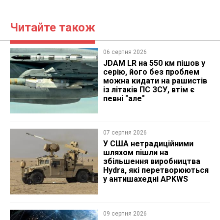
Читайте також
06 серпня 2026
JDAM LR на 550 км пішов у
серію, його без проблем
можна кидати на рашистів
із літаків ПС ЗСУ, втім є
певні "але"
07 серпня 2026
У США нетрадиційними
шляхом пішли на
збільшення виробництва
Hydra, які перетворюються
у антишахедні APKWS
09 серпня 2026