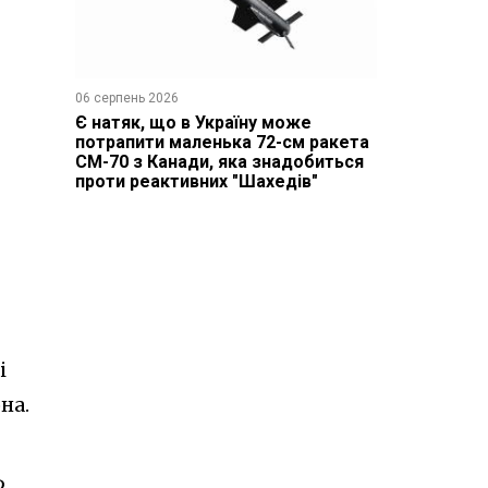
06 серпень 2026
Є натяк, що в Україну може
потрапити маленька 72-см ракета
CM-70 з Канади, яка знадобиться
проти реактивних "Шахедів"
і
на.
,