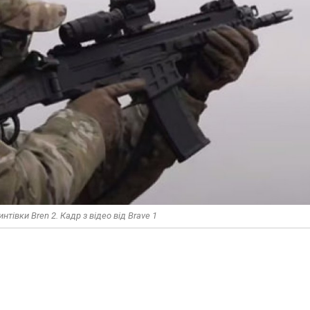
тівки Bren 2. Кадр з відео від Brave 1