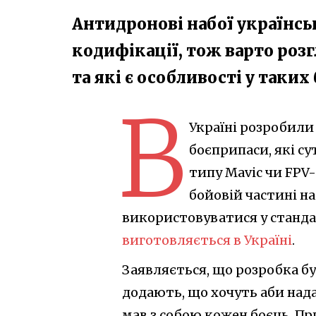
Антидронові набої українс
кодифікації, тож варто розг
та які є особливості у таких
В
Україні розробили
боєприпаси, які с
типу Mavic чи FPV-
бойовій частині на
використовуватися у стандар
виготовляється в Україні
.
Заявляється, що розробка бу
додають, що хочуть аби над
мав з собою кожен боєць. Пр