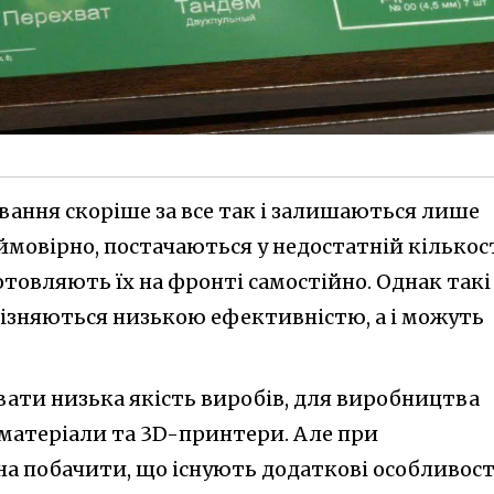
вання скоріше за все так і залишаються лише
ймовірно, постачаються у недостатній кількост
товляють їх на фронті самостійно. Однак такі
різняються низькою ефективністю, а і можуть
ати низька якість виробів, для виробництва
 матеріали та 3D-принтери. Але при
а побачити, що існують додаткові особливост