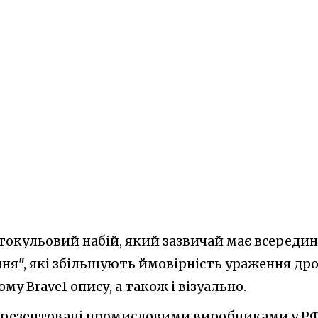
токульовий набій, який зазвичай має всередин
ня", які збільшують ймовірність ураження дро
му Brave1 опису, а також і візуально.
 презентовані промисловими виробниками у РФ