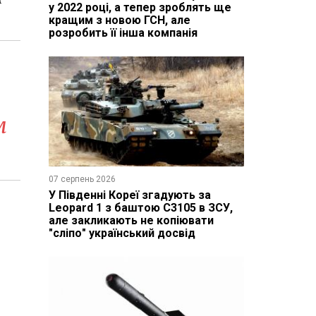
у 2022 році, а тепер зроблять ще
кращим з новою ГСН, але
розробить її інша компанія
м
07 серпень 2026
У Південні Кореї згадують за
Leopard 1 з баштою C3105 в ЗСУ,
але закликають не копіювати
"сліпо" український досвід