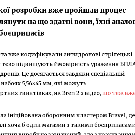
ької розробки вже пройшли процес
лянути на що здатні вони, їхні анало
 боєприпасів
 та вже кодифікували антидронові стрілецькі
уттєво підвищують ймовірність ураження БПЛ
дронів. Це досягається завдяки спеціальній
 набоях 5,56×45 мм, які можуть
тних гвинтівках, як Bren 2 з відео,
що теж вж
ла ініційована оборонним кластером Brave1, де
алі хоча б один магазин з такими боєприпасам
инцип виробу не зазначений, але з урахування