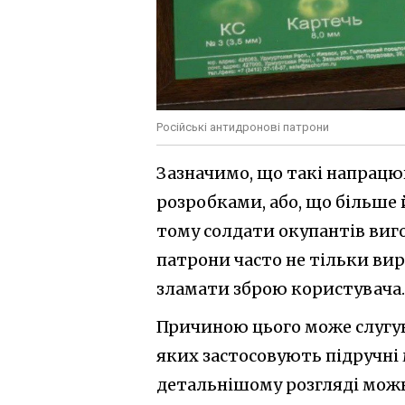
Російські антидронові патрони
Зазначимо, що такі напрацю
розробками, або, що більше 
тому солдати окупантів виго
патрони часто не тільки ви
зламати зброю користувача.
Причиною цього може слугув
яких застосовують підручні
детальнішому розгляді можн