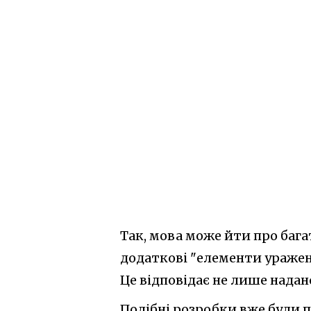
Так, мова може йти про бага
додаткові "елементи уражен
Це відповідає не лише надано
Подібні розробки вже були