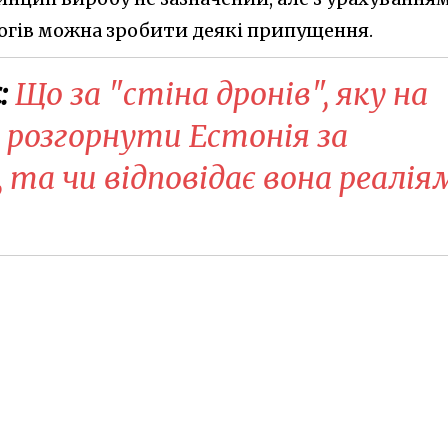
логів можна зробити деякі припущення.
:
Що за "стіна дронів", яку на
е розгорнути Естонія за
, та чи відповідає вона реалія