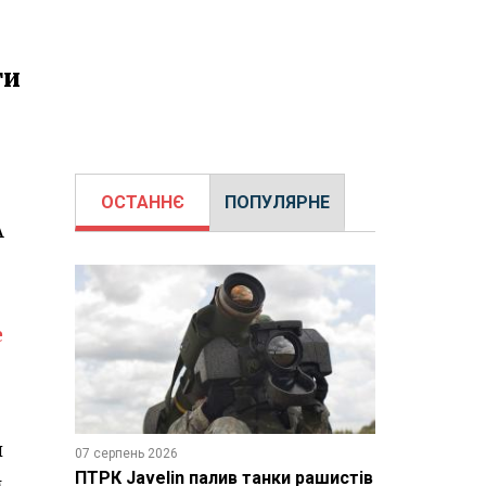
ги
ОСТАННЄ
ПОПУЛЯРНЕ
А
е
и
07 серпень 2026
ПТРК Javelin палив танки рашистів
м