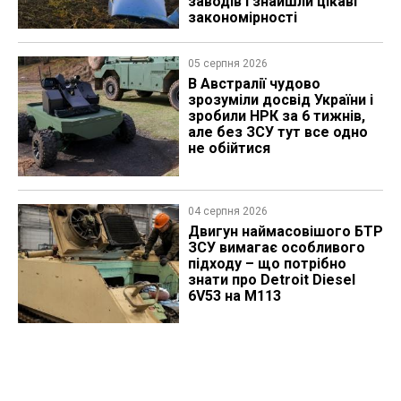
заводів і знайшли цікаві
закономірності
05 серпня 2026
В Австралії чудово
зрозуміли досвід України і
зробили НРК за 6 тижнів,
але без ЗСУ тут все одно
не обійтися
04 серпня 2026
​Двигун наймасовішого БТР
ЗСУ вимагає особливого
підходу – що потрібно
знати про Detroit Diesel
6V53 на M113