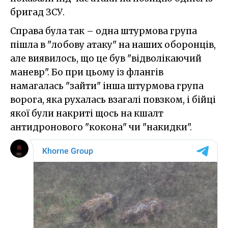
бригад ЗСУ.
Справа була так – одна штурмова група
пішла в "лобову атаку" на наших оборонців,
але виявилось, що це був "відволікаючий
маневр". Бо при цьому із флангів
намагалась "зайти" інша штурмова група
ворога, яка рухалась взагалі повзком, і бійці
якої були накриті щось на кшалт
антидронового "кокона" чи "накидки".