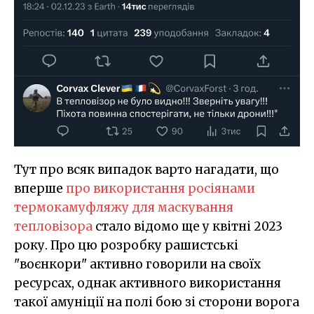
Тут про всяк випадок варто нагадати, що
вперше
про використання росіянами
термокамуфляжу для маскування
тепловізора
стало відомо ще у квітні 2023
року. Про цю розробку рашистські
"воєнкори" активно говорили на своїх
ресурсах, однак активного використання
такої амуніції на полі бою зі сторони ворога