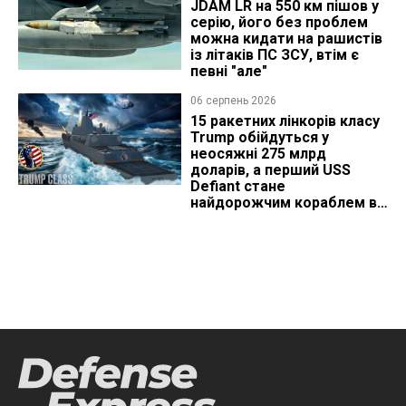
JDAM LR на 550 км пішов у
серію, його без проблем
можна кидати на рашистів
із літаків ПС ЗСУ, втім є
певні "але"
06 серпень 2026
15 ракетних лінкорів класу
Trump обійдуться у
неосяжні 275 млрд
доларів, а перший USS
Defiant стане
найдорожчим кораблем в
історії