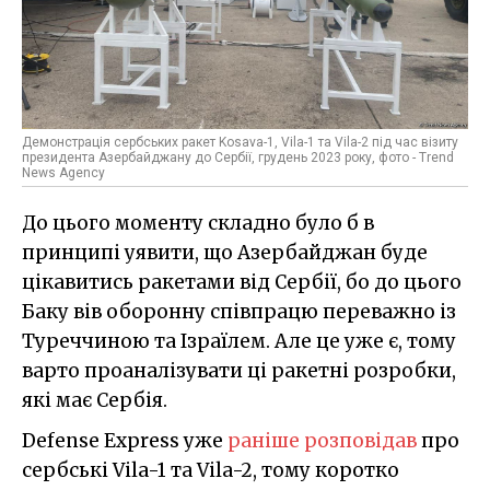
Демонстрація сербських ракет Kosava-1, Vila-1 та Vila-2 під час візиту
президента Азербайджану до Сербії, грудень 2023 року, фото - Trend
News Agency
До цього моменту складно було б в
принципі уявити, що Азербайджан буде
цікавитись ракетами від Сербії, бо до цього
Баку вів оборонну співпрацю переважно із
Туреччиною та Ізраїлем. Але це уже є, тому
варто проаналізувати ці ракетні розробки,
які має Сербія.
Defense Express уже
раніше розповідав
про
сербські Vila-1 та Vila-2, тому коротко