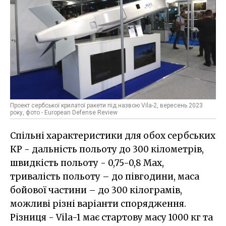
Проект сербської крилатої ракети під назвою Vila-2, вересень 2023
року, фото - European Defense Review
Спільні характеристики для обох сербських
КР - дальність польоту до 300 кілометрів,
швидкість польоту - 0,75-0,8 Мах,
тривалість польоту – до півгодини, маса
бойової частини – до 300 кілограмів,
можливі різні варіанти спорядження.
Різниця - Vila-1 має стартову масу 1000 кг та