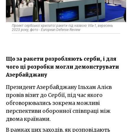
Проект сербської крилатої ракети під назвою Vila-1, вересень
2023 року, фото - European Defense Review
Що за ракети розробляють серби, і для
чого ці розробки могли демонструвати
Азербайджану
Президент Азербайджану Ільхам Алієв
провів візит до Сербії, під час якого
обговорювались зокрема можливі
перспективи оборонної співпраці між
двома країнами.
В рамках цих заходів, як розповідають