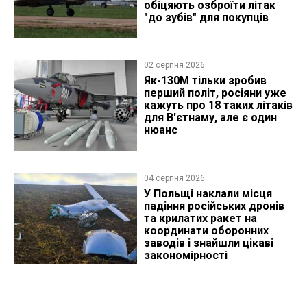
обіцяють озброїти літак
"до зубів" для покупців
02 серпня 2026
Як-130М тільки зробив
перший політ, росіяни уже
кажуть про 18 таких літаків
для В'єтнаму, але є один
нюанс
04 серпня 2026
У Польщі наклали місця
падіння російських дронів
та крилатих ракет на
координати оборонних
заводів і знайшли цікаві
закономірності