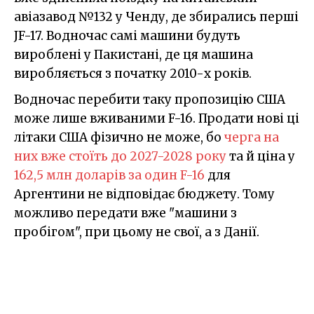
авіазавод №132 у Ченду, де збирались перші
JF-17. Водночас самі машини будуть
вироблені у Пакистані, де ця машина
виробляється з початку 2010-х років.
Водночас перебити таку пропозицію США
може лише вживаними F-16. Продати нові ці
літаки США фізично не може, бо
черга на
них вже стоїть до 2027-2028 року
та й ціна у
162,5 млн доларів за один F-16
для
Аргентини не відповідає бюджету. Тому
можливо передати вже "машини з
пробігом", при цьому не свої, а з Данії.