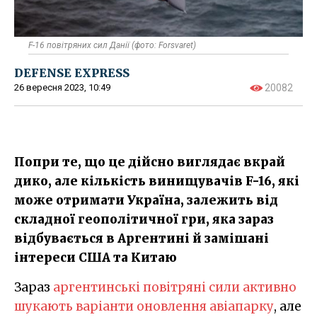
F-16 повітряних сил Данії (фото: Forsvaret)
DEFENSE EXPRESS
26 вересня 2023, 10:49
20082
Попри те, що це дійсно виглядає вкрай
дико, але кількість винищувачів F-16, які
може отримати Україна, залежить від
складної геополітичної гри, яка зараз
відбувається в Аргентині й замішані
інтереси США та Китаю
Зараз
аргентинські повітряні сили активно
шукають варіанти оновлення авіапарку
, але