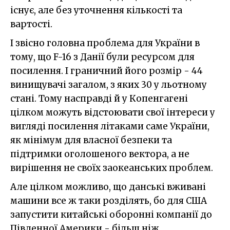
існує, але без уточнення кількості та
вартості.
І звісно головна проблема для України в
тому, що F-16 з Данії були ресурсом для
посилення. І граничний його розмір - 44
винищувачі загалом, з яких 30 у льотному
стані. Тому насправді й у Копенгагені
цілком можуть відстоювати свої інтереси у
вигляді посилення літаками саме України,
як мінімум для власної безпеки та
підтримки оголошеного вектора, а не
вирішення не своїх заокеанських проблем.
Але цілком можливо, що данські вживані
машини все ж таки розділять, бо для США
запустити китайські оборонні компанії до
Південної Америки - більш ніж