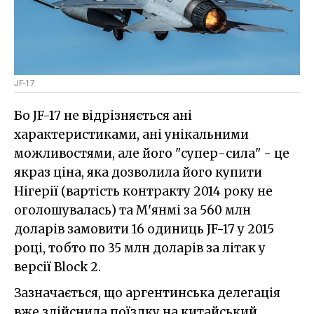
JF-17
Бо JF-17 не відрізняється ані
характеристиками, ані унікальними
можливостями, але його "супер-сила" - це
якраз ціна, яка дозволила його купити
Нігерії (вартість контракту 2014 року не
оголошувалась) та М'янмі за 560 млн
доларів замовити 16 одиниць JF-17 у 2015
році, тобто по 35 млн доларів за літак у
версії Block 2.
Зазначається, що аргентинська делегація
вже здійснила поїздку на китайський