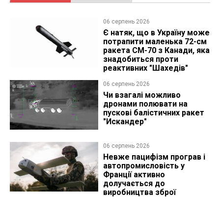
06 серпень 2026
Є натяк, що в Україну може
потрапити маленька 72-см
ракета CM-70 з Канади, яка
знадобиться проти
реактивних "Шахедів"
06 серпень 2026
Чи взагалі можливо
дронами полювати на
пускові балістичних ракет
"Искандер"
06 серпень 2026
Невже пацифізм програв і
автопромисловість у
Франції активно
долучається до
виробництва зброї