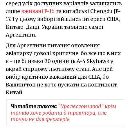
серед усіх доступних варіантів залишились
лише
вживані F-16
та китайські Chengdu JF-
17. І у цьому виборі зійшлись інтереси США,
Китаю, Данії, України та звісно самої
Аргентини.
Для Аргентини питання оновлення
авіапарку доволі критичне, бо все що в них
є - це близько 20 одиниць A-4 Skyhawk у
вкрай спірному льотному стані. Але цей
вибір критично важливий для США, бо
Вашингтон не хоче пускати на континент
Китай.
Читайте також:
"Уралвагонзавод" крім
танків хоче робити й трактори, але
точно не для фермерів