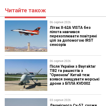
Читайте також
06 серпня 2026
Літак X-62A VISTA без
пілота навчився
перехоплювати повітряні
цілі за допомогою IRST
сенсорів
06 серпня 2026
Після України з Bayraktar
TB2 та рашистів з
"Орионом" Китай теж
взявся знищувати морські
дрони з БПЛА KVD002
03 серпня 2026
Двомісного Су-57, схоже,