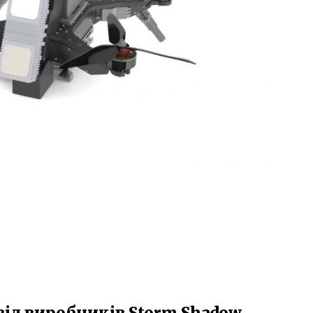
ід виробників Storm Shadow