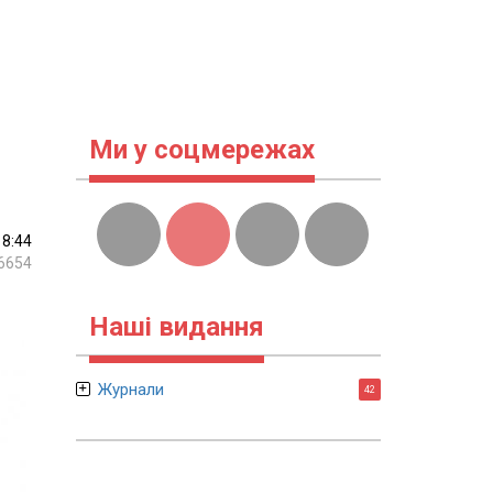
Ми у соцмережах
18:44
6654
Наші видання
Журнали
42