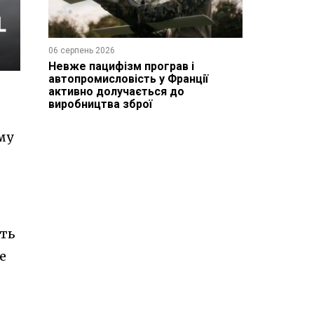
06 серпень 2026
Невже пацифізм програв і
автопромисловість у Франції
активно долучається до
виробництва зброї
му
сть
е