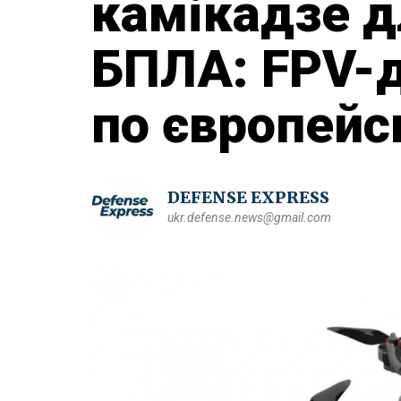
камікадзе д
БПЛА: FPV-
по європейс
DEFENSE EXPRESS
ukr.defense.news@gmail.com