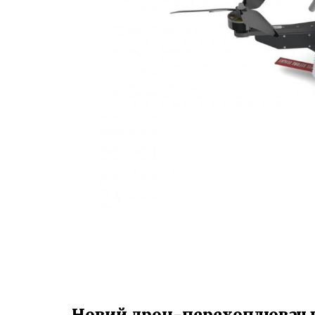
Новий дрон-перехоплювач в