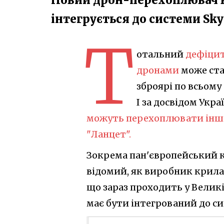
інтегрується до системи Sky
Т
отальний
дефіцит
дронами
може ста
зброярі по всьому
І за досвідом Ук
можуть перехоплювати інші
"Ланцет".
Зокрема пан'європейський к
відомий, як виробник крилат
що зараз проходить у Велик
має бути інтегрований до с