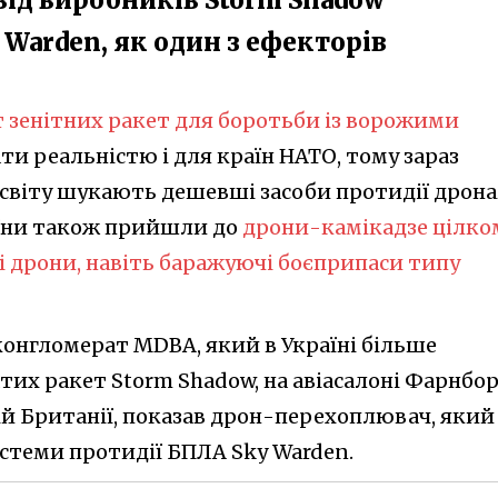
 Warden, як один з ефекторів
 зенітних ракет для боротьби із ворожими
ти реальністю і для країн НАТО, тому зараз
 світу шукають дешевші засоби протидії дрона
раїни також прийшли до
дрони-камікадзе цілко
 дрони, навіть баражуючі боєприпаси типу
онгломерат MDBA, який в Україні більше
их ракет Storm Shadow, на авіасалоні Фарнбор
ій Британії, показав дрон-перехоплювач, який
истеми протидії БПЛА Sky Warden.