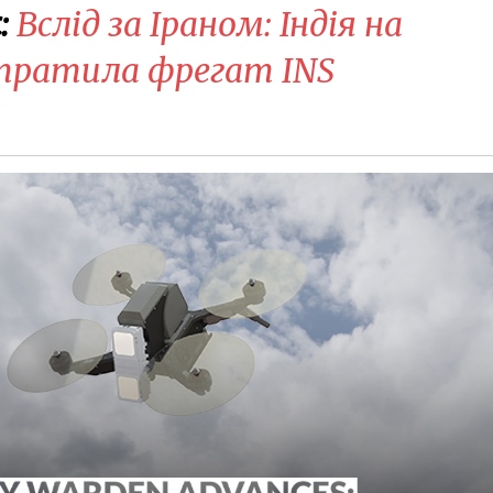
:
Вслід за Іраном: Індія на
тратила фрегат INS