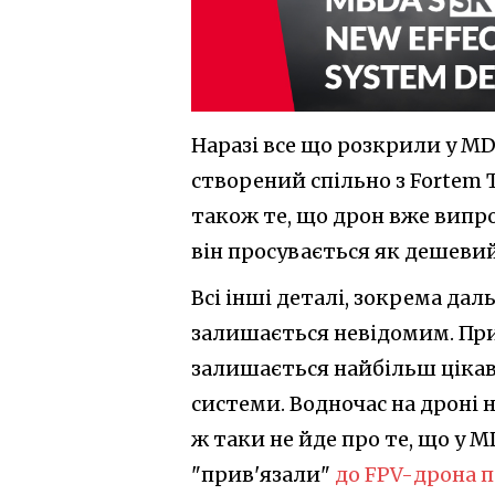
Наразі все що розкрили у M
створений спільно з Fortem T
також те, що дрон вже випр
він просувається як дешевий
Всі інші деталі, зокрема дальн
залишається невідомим. При 
залишається найбільш цікав
системи. Водночас на дроні н
ж таки не йде про те, що у 
"прив'язали"
до FPV-дрона п