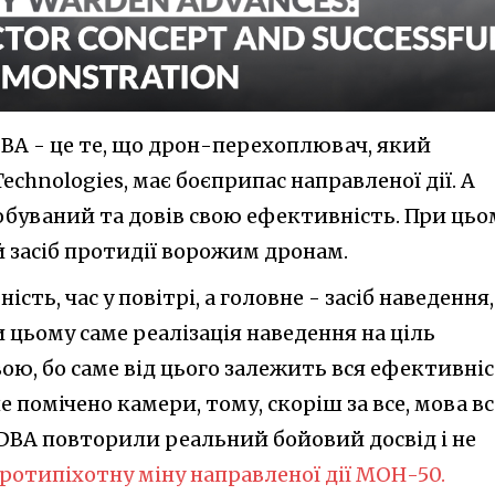
DBA - це те, що дрон-перехоплювач, який
echnologies, має боєприпас направленої дії. А
обуваний та довів свою ефективність. При цьо
 засіб протидії ворожим дронам.
ість, час у повітрі, а головне - засіб наведення,
цьому саме реалізація наведення на ціль
ою, бо саме від цього залежить вся ефективні
е помічено камери, тому, скоріш за все, мова вс
MDBA повторили реальний бойовий досвід і не
ротипіхотну міну направленої дії МОН-50.