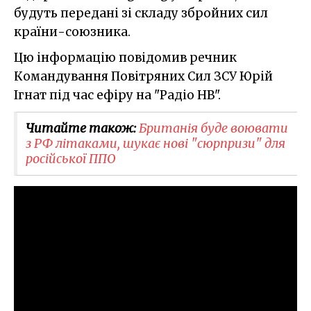
будуть передані зі складу збройних сил
країни-союзника.
Цю інформацію повідомив речник
Командування Повітряних Сил ЗСУ Юрій
Ігнат під час ефіру на "Радіо НВ".
Читайте також:
Британія буде воювати
з РФ літаками, шукає нові "сюрпризи" для
російської ППО