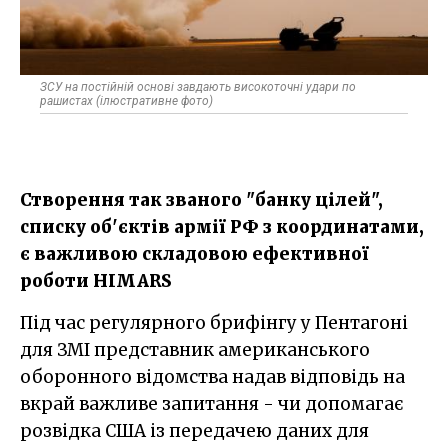
ЗСУ на постійній основі завдають високоточні удари по
рашистах (ілюстративне фото)
Створення так званого "банку цілей",
списку об'єктів армії РФ з координатами,
є важливою складовою ефективної
роботи HIMARS
Під час регулярного брифінгу у Пентагоні
для ЗМІ представник американського
оборонного відомства надав відповідь на
вкрай важливе запитання - чи допомагає
розвідка США із передачею даних для