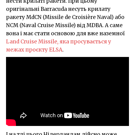
нести крилаті ракети. При цьому
оригінальні Barracuda несуть крилату
ракету MdCN (Missile de Croisière Naval) або
NCM (Naval Cruise Missile) від MDBA. А саме
вона і має стати основою для вже наземної
Land Cruise Missile, яка просувається у
межах проєкту ELSA
.
І на тлі цього Нідерландам дійсно може