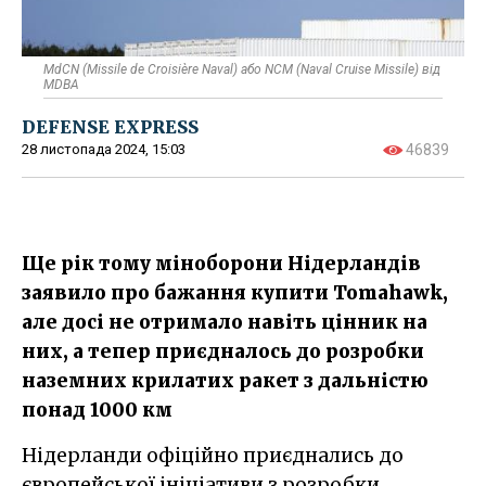
MdCN (Missile de Croisière Naval) або NCM (Naval Cruise Missile)​ від
MDBA
DEFENSE EXPRESS
28 листопада 2024, 15:03
46839
Ще рік тому міноборони Нідерландів
заявило про бажання купити Tomahawk,
але досі не отримало навіть цінник на
них, а тепер приєдналось до розробки
наземних крилатих ракет з дальністю
понад 1000 км
Нідерланди офіційно приєднались до
європейської ініціативи з розробки