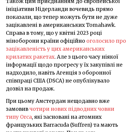
Також цим приєднанням до європейської
ініціативи Нідерланди вочевидь прямо
показали, що тепер можуть бути не дуже
зацікавлені в американських Tomahawk.
Справа в тому, що у квітні 2023 році
міноборони країни офіційно
оголосило про
зацікавленість у цих американських
крилатих ракетах
. Але з цього часу ніякої
інформації щодо прогресу у їх закупівлі не
надходило, навіть Агенція з оборонної
співпраці США (DSCA) не опублікувало
дозвіл на продаж.
При цьому Амстердам нещодавно вже
замовив
чотири нових підводних човни
типу Orca
, які засновані на атомних
французьких Barracuda (Suffren) та мають