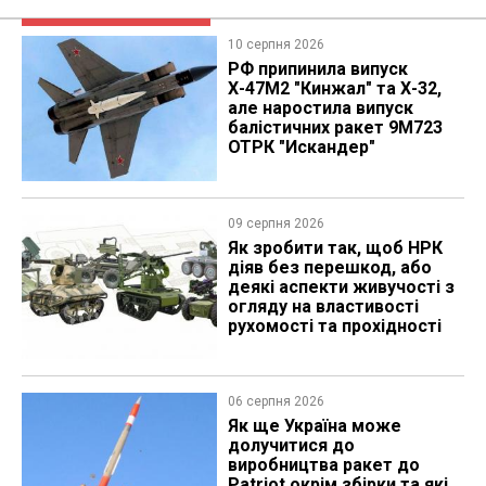
10 серпня 2026
РФ припинила випуск
Х-47М2 "Кинжал" та Х-32,
але наростила випуск
балістичних ракет 9М723
ОТРК "Искандер"
09 серпня 2026
Як зробити так, щоб НРК
діяв без перешкод, або
деякі аспекти живучості з
огляду на властивості
рухомості та прохідності
06 серпня 2026
Як ще Україна може
долучитися до
виробництва ракет до
Patriot окрім збірки та які