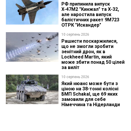
РФ припинила випуск
Х-47М2 "Кинжал" та Х-32,
але наростила випуск
балістичних ракет 9М723
ОТРК "Искандер"
10 серпень 2026
Рашисти поскаржилися,
що не змогли зробити
зенітний дрон, як в
Lockheed Martin, який
може збити понад 50 цілей
за виліт
10 серпень 2026
Який нюанс може бути з
ціною на 38-тонні колісні
БМП Schakal, ще 69 яких
замовили для себе
Німеччина та Нідерланди