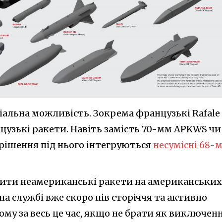
ивіальна можливість. Зокрема французькі Rafale
узькі ракети. Навіть замість 70-мм APKWS чи
 рішення під нього інтегруються
несумісні 68-
чити неамериканські ракети на американських
й на службі вже скоро пів сторіччя та активно
ьому за весь це час, якщо не брати як виключен