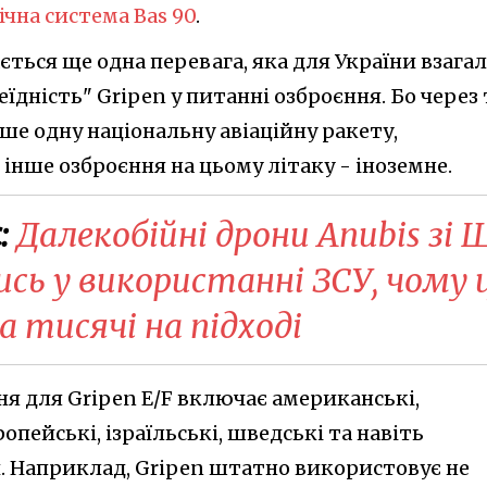
ічна система Bas 90
.
ється ще одна перевага, яка для України взагал
дність" Gripen у питанні озброєння. Бо через 
е одну національну авіаційну ракету,
 інше озброєння на цьому літаку - іноземне.
:
Далекобійні дрони Anubis зі 
сь у використанні ЗСУ, чому 
 тисячі на підході
ня для Gripen E/F включає американські,
ропейські, ізраїльські, шведські та навіть
. Наприклад, Gripen штатно використовує не