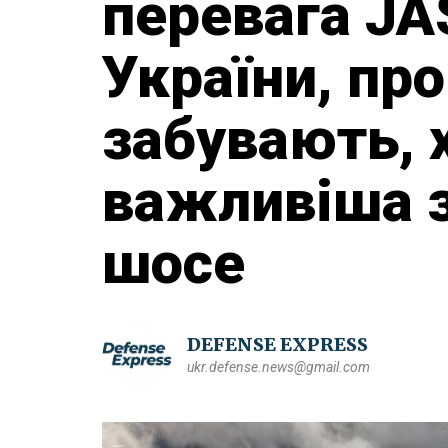
перевага JA
України, про
забувають, х
важливіша з
шосе
DEFENSE EXPRESS
ukr.defense.news@gmail.com