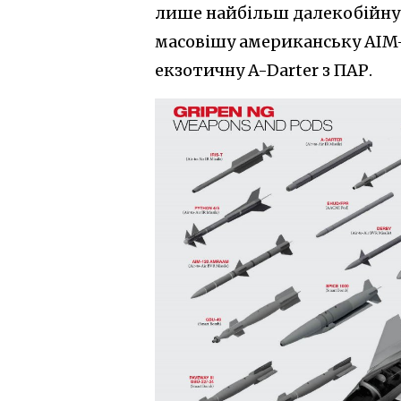
лише найбільш далекобійну 
масовішу американську AIM-1
екзотичну A-Darter з ПАР.