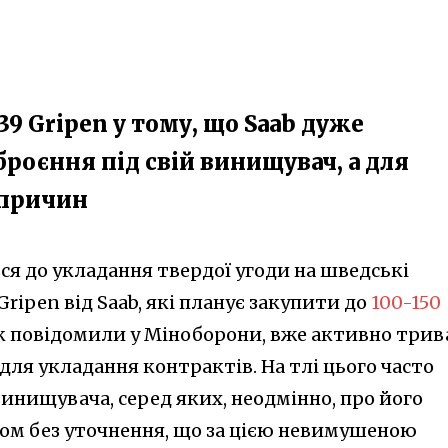
39 Gripen у тому, що Saab дуже
броєння під свій винищувач, а для
 причин
ся до укладання твердої угоди на шведські
Gripen від Saab, які планує закупити до
100-150
 як повідомили у Міноборони, вже активно трив
для укладання контрактів. На тлі цього часто
инищувача, серед яких, неодмінно, про його
сом без уточнення, що за цією невимушеною