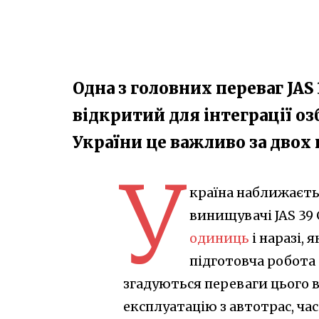
Одна з головних переваг JAS 
відкритий для інтеграції оз
України це важливо за двох
У
країна наближаєть
винищувачі JAS 39 
одиниць
і наразі,
підготовча робота 
згадуються переваги цього в
експлуатацію з автотрас, ча