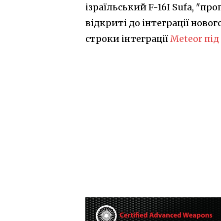
ізраїльський F-16I Sufa, "пр
відкриті до інтеграції новог
строки інтеграції
Meteor під