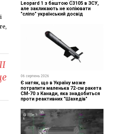
Leopard 1 з баштою C3105 в ЗСУ,
але закликають не копіювати
"сліпо" український досвід
і
те,
ШІ
це
06 серпень 2026
Є натяк, що в Україну може
потрапити маленька 72-см ракета
CM-70 з Канади, яка знадобиться
проти реактивних "Шахедів"