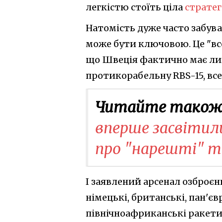
легкістю стоїть ціла
стратег
Натомість дуже часто забува
може бути ключовою. Це "всеї
що Швеція фактично має лиш
протикорабельну RBS-15, все
Читайте також
вперше засвітили
про "нарешті" та
І заявлений арсенал озброєн
німецькі, британські, пан'єв
північноафриканські ракети