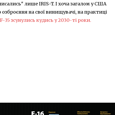
описались" лише IRIS-T. І хоча загалом у США
о озброєння на свої винищувачі, на практиці
 F-35 зсунулись кудись у 2030-ті роки.