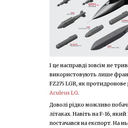
І це насправді зовсім не тр
використовують лише франц
FZ275 LGR, як протидронове
Aculeus LG
.
Доволі рідко можливо поба
літаках. Навіть на F-16, яки
постачався на експорт. На н