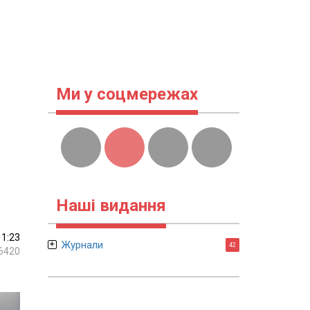
Ми у соцмережах
Наші видання
11:23
Журнали
42
6420