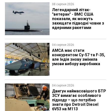
08 серпня 2026
Легендарний літак-
"ветеран" - ВМС США
показали, як можуть
захищати підводні човни з
ядерними ракетами
04 серпня 2026
AMCA має стати
конкурентом Су-57 та F-35,
але Індія знову змінила
умови вибору виробника
04 серпня 2026
​Двигун наймасовішого БТР
ЗСУ вимагає особливого
підходу – що потрібно
знати про Detroit Diesel
6V53 на M113