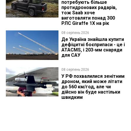
потребують більше
протидронових радарів,
тож Saab хоче
виготовляти понад 300
РЛС Giraffe 1X на рік
08 серпень 2026
Де Україна знайшла купити
дефіцитні боєприпаси - це і
ATACMS, і 203-мм снаряди
для САУ
08 серпень 2026
У РФ похвалилися зенітним
дроном, який може літати
до 560 км/год, але чи
дійсно він буде настільки
швидким