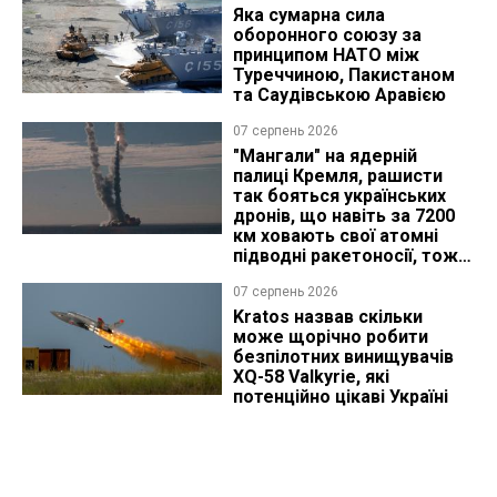
Яка сумарна сила
оборонного союзу за
принципом НАТО між
Туреччиною, Пакистаном
та Саудівською Аравією
07 серпень 2026
"Мангали" на ядерній
палиці Кремля, рашисти
так бояться українських
дронів, що навіть за 7200
км ховають свої атомні
підводні ракетоносії, тож
що видно з космосу
07 серпень 2026
Kratos назвав скільки
може щорічно робити
безпілотних винищувачів
XQ-58 Valkyrie, які
потенційно цікаві Україні