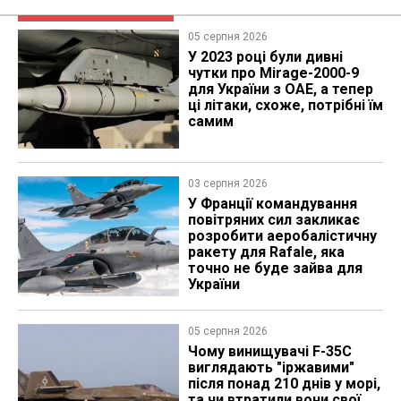
05 серпня 2026
У 2023 році були дивні
чутки про Mirage-2000-9
для України з ОАЕ, а тепер
ці літаки, схоже, потрібні їм
самим
03 серпня 2026
У Франції командування
повітряних сил закликає
розробити аеробалістичну
ракету для Rafale, яка
точно не буде зайва для
України
05 серпня 2026
Чому винищувачі F-35C
виглядають "іржавими"
після понад 210 днів у морі,
та чи втратили вони свої