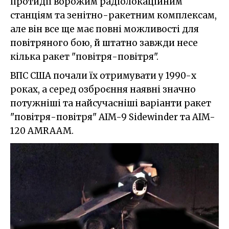
протидії ворожим радіолокаційним
станціям та зенітно-ракетним комплексам,
але він все ще має повні можливості для
повітряного бою, й штатно завжди несе
кілька ракет "повітря-повітря".
ВПС США почали їх отримувати у 1990-х
роках, а серед озброєння наявні значно
потужніші та найсучасніші варіанти ракет
"повітря-повітря" AIM-9 Sidewinder та AIM-
120 AMRAAM.