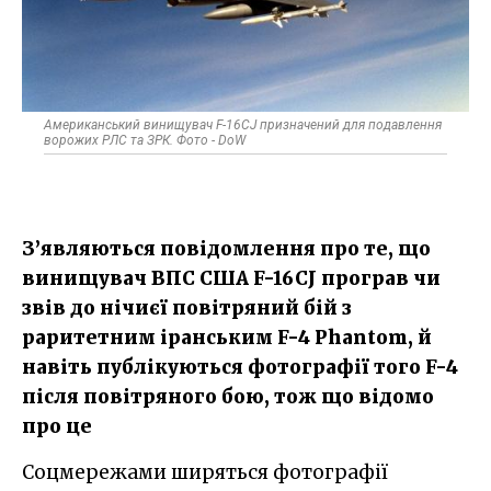
Американський винищувач F-16CJ призначений для подавлення
ворожих РЛС та ЗРК. Фото - DoW
З’являються повідомлення про те, що
винищувач ВПС США F-16CJ програв чи
звів до нічиєї повітряний бій з
раритетним іранським F-4 Phantom, й
навіть публікуються фотографії того F-4
після повітряного бою, тож що відомо
про це
Соцмережами ширяться фотографії