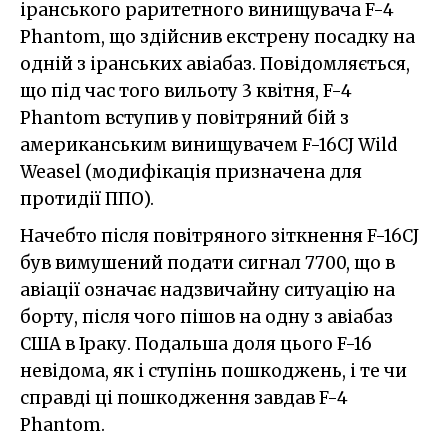
іранського раритетного винищувача F-4
Phantom, що здійснив екстрену посадку на
одній з іранських авіабаз. Повідомляється,
що під час того вильоту 3 квітня, F-4
Phantom вступив у повітряний бій з
американським винищувачем F-16CJ Wild
Weasel (модифікація призначена для
протидії ППО).
Начебто після повітряного зіткнення F-16CJ
був вимушений подати сигнал 7700, що в
авіації означає надзвичайну ситуацію на
борту, після чого пішов на одну з авіабаз
США в Іраку. Подальша доля цього F-16
невідома, як і ступінь пошкоджень, і те чи
справді ці пошкодження завдав F-4
Phantom.