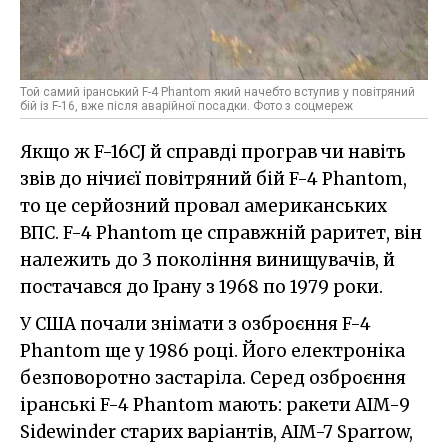
Той самий іранський F-4 Phantom який начебто вступив у повітряний
бій із F-16, вже після аварійної посадки. Фото з соцмереж
Якщо ж F-16CJ й справді програв чи навіть
звів до нічиєї повітряний бій F-4 Phantom,
то це серйозний провал американських
ВПС. F-4 Phantom це справжній раритет, він
належить до 3 покоління винищувачів, й
постачався до Ірану з 1968 по 1979 роки.
У США почали знімати з озброєння F-4
Phantom ще у 1986 році. Його електроніка
безповоротно застаріла. Серед озброєння
іранські F-4 Phantom мають: ракети AIM-9
Sidewinder старих варіантів, AIM-7 Sparrow,