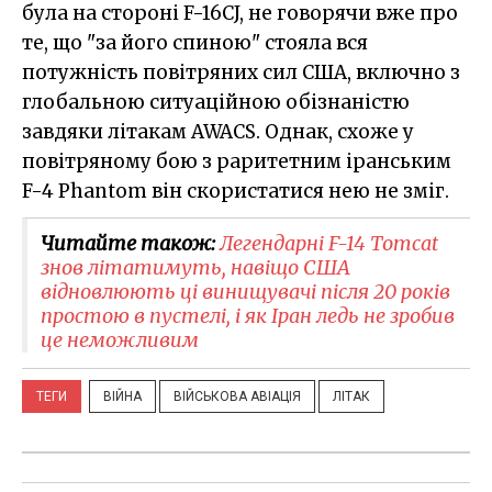
була на стороні F-16CJ, не говорячи вже про
те, що "за його спиною" стояла вся
потужність повітряних сил США, включно з
глобальною ситуаційною обізнаністю
завдяки літакам AWACS. Однак, схоже у
повітряному бою з раритетним іранським
F-4 Phantom він скористатися нею не зміг.
Читайте також:
Легендарні F-14 Tomcat
знов літатимуть, навіщо США
відновлюють ці винищувачі після 20 років
простою в пустелі, і як Іран ледь не зробив
це неможливим
ТЕГИ
ВІЙНА
ВІЙСЬКОВА АВІАЦІЯ
ЛІТАК