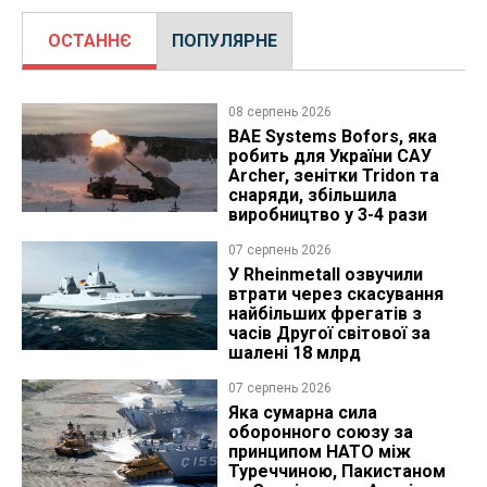
ОСТАННЄ
ПОПУЛЯРНЕ
08 серпень 2026
BAE Systems Bofors, яка
робить для України САУ
Archer, зенітки Tridon та
снаряди, збільшила
виробництво у 3-4 рази
07 серпень 2026
У Rheinmetall озвучили
втрати через скасування
найбільших фрегатів з
часів Другої світової за
шалені 18 млрд
07 серпень 2026
Яка сумарна сила
оборонного союзу за
принципом НАТО між
Туреччиною, Пакистаном