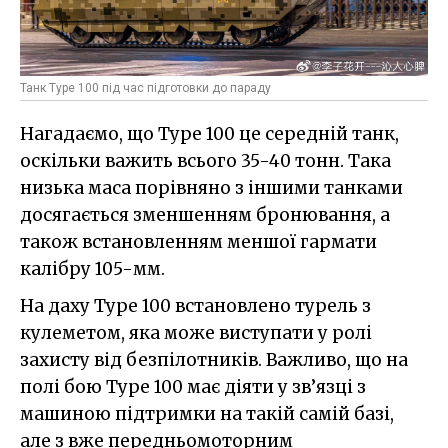
Танк Type 100 під час підготовки до параду
Нагадаємо, що Type 100 це середній танк,
оскільки важить всього 35-40 тонн. Така
низька маса порівняно з іншими танками
досягається зменшенням бронювання, а
також встановленням меншої гармати
калібру 105-мм.
На даху Type 100 встановлено турель з
кулеметом, яка може виступати у ролі
захисту від безпілотників. Важливо, що на
полі бою Type 100 має діяти у зв’язці з
машиною підтримки на такій самій базі,
але з вже передньомоторним