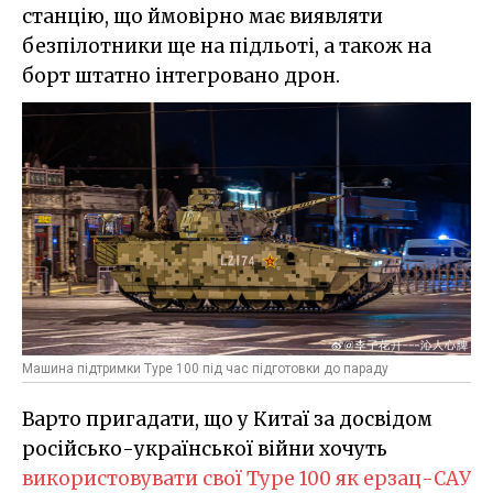
станцію, що ймовірно має виявляти
безпілотники ще на підльоті, а також на
борт штатно інтегровано дрон.
Машина підтримки Type 100 під час підготовки до параду
Варто пригадати, що у Китаї за досвідом
російсько-української війни хочуть
використовувати свої Type 100 як ерзац-САУ