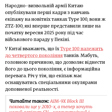
Народно-визвольній армії Китаю
опублікували перші кадри з навчань
екіпажу на новітніх танках Type 100, вони ж
ZTZ-100, які вперше представили лише на
початку вересня 2025 року під час
військового параду у Пекіні.
У Китаї вважають, що їх
Type 100 належить
до четвертого покоління
танків. Мабуть,
головною причиною, що дозволяє віднести
його до цього покоління, є інформаційна
перевага. Річ у тім, що екіпаж має
оснащуватись спеціальними окулярами
доповненої реальності.
Читайте також:
AIM-9X Block III
поховали ще у 2010-х, а тепер хочуть