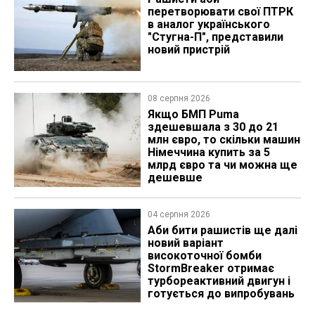
перетворювати свої ПТРК
в аналог українського
"Стугна-П", представили
новий пристрій
08 серпня 2026
Якщо БМП Puma
здешевшала з 30 до 21
млн євро, то скільки машин
Німеччина купить за 5
млрд євро та чи можна ще
дешевше
04 серпня 2026
Аби бити рашистів ще далі
новий варіант
високоточної бомби
StormBreaker отримає
турбореактивний двигун і
готується до випробувань