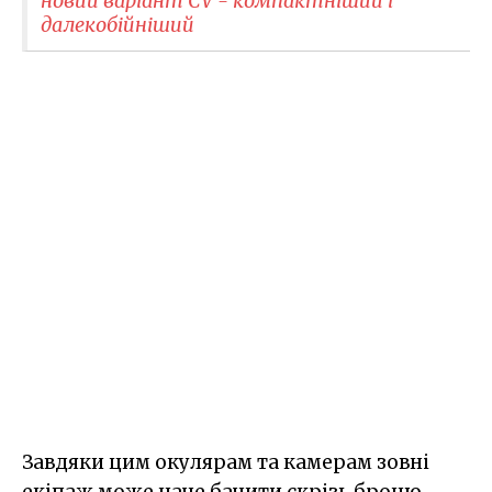
новий варіант CV - компактніший і
далекобійніший
Завдяки цим окулярам та камерам зовні
екіпаж може наче бачити скрізь броню