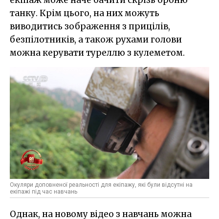
танку. Крім цього, на них можуть
виводитись зображення з прицілів,
безпілотників, а також рухами голови
можна керувати туреллю з кулеметом.
Окуляри доповненої реальності для екіпажу, які були відсутні на
екіпажі під час навчань
Однак, на новому відео з навчань можна