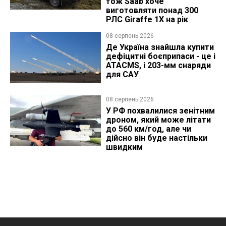
тож Saab хоче
виготовляти понад 300
РЛС Giraffe 1X на рік
08 серпень 2026
Де Україна знайшла купити
дефіцитні боєприпаси - це і
ATACMS, і 203-мм снаряди
для САУ
08 серпень 2026
У РФ похвалилися зенітним
дроном, який може літати
до 560 км/год, але чи
дійсно він буде настільки
швидким