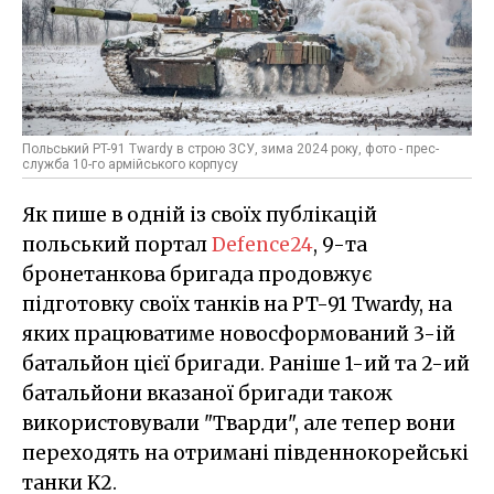
Польський PT-91 Twardy в строю ЗСУ, зима 2024 року, фото - прес-
служба 10-го армійського корпусу
Як пише в одній із своїх публікацій
польський портал
Defence24
, 9-та
бронетанкова бригада продовжує
підготовку своїх танків на PT-91 Twardy, на
яких працюватиме новосформований 3-ій
батальйон цієї бригади. Раніше 1-ий та 2-ий
батальйони вказаної бригади також
використовували "Тварди", але тепер вони
переходять на отримані південнокорейські
танки K2.