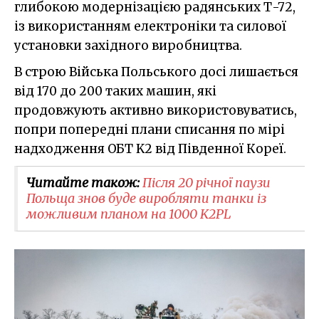
глибокою модернізацією радянських Т-72,
із використанням електроніки та силової
установки західного виробництва.
В строю Війська Польського досі лишається
від 170 до 200 таких машин, які
продовжують активно використовуватись,
попри попередні плани списання по мірі
надходження ОБТ K2 від Південної Кореї.
Читайте також:
Після 20 річної паузи
Польща знов буде виробляти танки із
можливим планом на 1000 K2PL