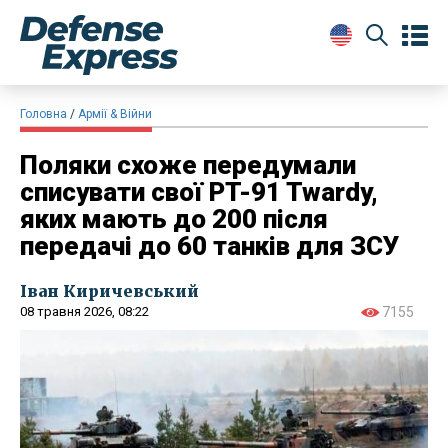
Головна
Армії & Війни
Поляки схоже передумали
списувати свої PT-91 Twardy,
яких мають до 200 після
передачі до 60 танків для ЗСУ
Іван Киричевський
08 травня 2026, 08:22
7155