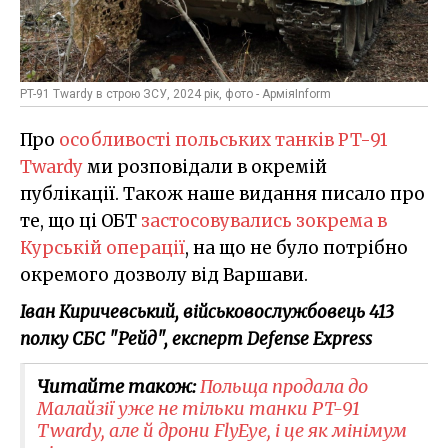
PT-91 Twardy в строю ЗСУ, 2024 рік, фото - АрміяInform
Про
особливості польських танків PT-91
Twardy
ми розповідали в окремій
публікації. Також наше видання писало про
те, що ці ОБТ
застосовувались зокрема в
Курській операції
, на що не було потрібно
окремого дозволу від Варшави.
Іван Киричевський, військовослужбовець 413
полку СБС "Рейд", експерт Defense Express
Читайте також:
Польща продала до
Малайзії уже не тільки танки PT-91
Twardy, але й дрони FlyEye, і це як мінімум