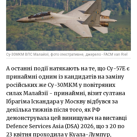
Су-30МКМ ВПС Малайзії, фото ілюстративне, джерело - FACM van Riel
А останні події натякають на те, що Су-57E є
принаймні одним із кандидатів на заміну
російських же Су-30МКМ у повітряних
силах Малайзії - принаймні, візит султана
Ібрагіма Іскандара у Москву відбувся за
декілька тижнів після того, як РФ
демонструвала цей винищувач на виставці
Defence Services Asia (DSA) 2026, що з 20 по
23 квітня проходила у Куала-Лумпур,