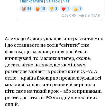
Але якщо Алжир укладав контракти таємно
і до останнього не хотів "світити" тим
фактом, що закуповує нові російські
винищувачі, то Малайзія тепер, схоже,
досить чітко натякає, що як мінімум
розглядає варіант із російськими Су-57. А
отже - країна ймовірно проаналізувала всі
можливі варіанти та ризики й вирішила
піти саме на такий крок - або ж принаймні
розглядає літак із РФ як одну з можливих
опцій.