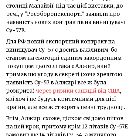
столиці Малайзії. Під час цієї виставки, до
речі, у "Рособоронекспорті" заявили про
наявність нових контрактів на винищувачі
Су-57E.
Для РФ новий експортний контракт на
винищувач Су-57 є досить важливим, бо
станом на сьогодні єдиним закордонним
покупцем цього літака є Алжир, який
тримав цю угоду в секреті (хоча зрештою
наявність Су-57 в Алжирі все ж була
розкрита)
через ризики санкцій від США
,
які хоч і не будуть критичними для цієї
країни, але все ж створять певні труднощі.
Втім, Алжир, схоже, цілком свідомо пішов
на цей крок, причому крім 12 літаків Су-57Е
замовив ще 14 літаків Су-34, а минулого