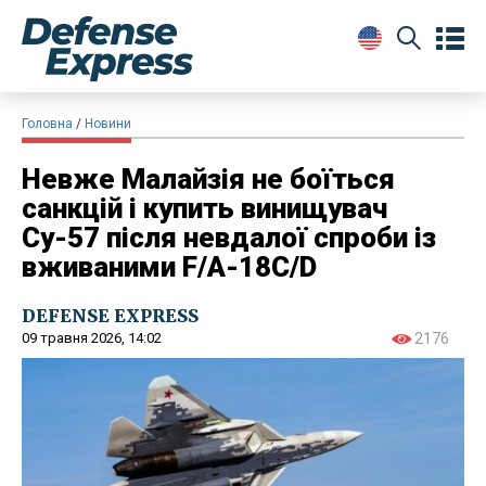
Головна
Новини
Невже Малайзія не боїться
санкцій і купить винищувач
Су-57 після невдалої спроби із
вживаними F/A-18C/D
DEFENSE EXPRESS
09 травня 2026, 14:02
2176