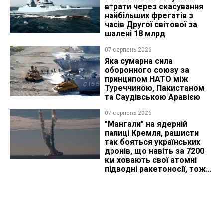
втрати через скасування
найбільших фрегатів з
часів Другої світової за
шалені 18 млрд
07 серпень 2026
Яка сумарна сила
оборонного союзу за
принципом НАТО між
Туреччиною, Пакистаном
та Саудівською Аравією
07 серпень 2026
"Мангали" на ядерній
палиці Кремля, рашисти
так бояться українських
дронів, що навіть за 7200
км ховають свої атомні
підводні ракетоносії, тож
що видно з космосу