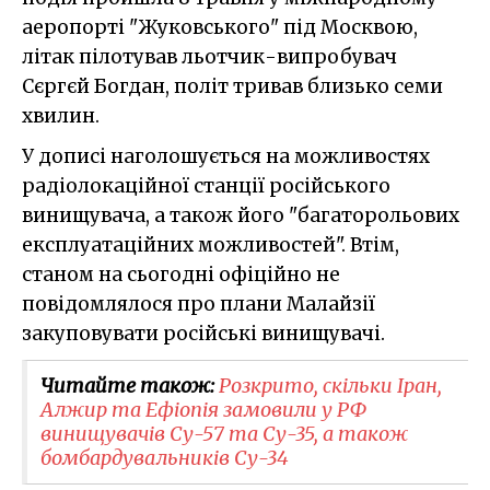
аеропорті "Жуковського" під Москвою,
літак пілотував льотчик-випробувач
Сєргєй Богдан, політ тривав близько семи
хвилин.
У дописі наголошується на можливостях
радіолокаційної станції російського
винищувача, а також його "багаторольових
експлуатаційних можливостей". Втім,
станом на сьогодні офіційно не
повідомлялося про плани Малайзії
закуповувати російські винищувачі.
Читайте також:
Розкрито, скільки Іран,
Алжир та Ефіопія замовили у РФ
винищувачів Су-57 та Су-35, а також
бомбардувальників Су-34