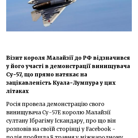
Візит короля Малайзії до РФ відзначився
у його участі в демонстрації винищувача
Су-57, що прямо натякає на
зацікавленість Куала-Лумпура у цих
літаках
Росія провела демонстрацію свого
винищувача Су-57E королю Малайзії
султану Ібрагіму Іскандару, про що він
розповів на своїй сторінці у Facebook -
подія пройшла 8 травня у міжнародному