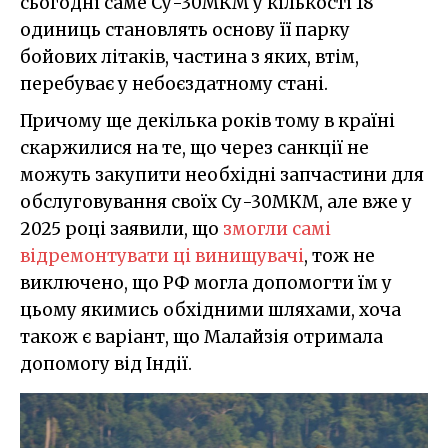
сьогодні саме Су-30МКМ у кількості 18
одиниць становлять основу її парку
бойових літаків, частина з яких, втім,
перебуває у небоєздатному стані.
Причому ще декілька років тому в країні
скаржилися на те, що через санкції не
можуть закупити необхідні запчастини для
обслуговування своїх Су-30МКМ, але вже у
2025 році заявили, що
змогли самі
відремонтувати ці винищувачі
, тож не
виключено, що РФ могла допомогти їм у
цьому якимись обхідними шляхами, хоча
також є варіант, що Малайзія отримала
допомогу від Індії.