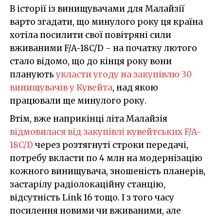
В історії із винищувачами для Малайзії
варто згадати, що минулого року ця країна
хотіла посилити свої повітряні сили
вживаними F/A-18C/D - на початку лютого
стало відомо, що до кінця року вони
планують
укласти угоду на закупівлю 30
винищувачів у Кувейта
, над якою
працювали ще минулого року.
Втім, вже наприкінці літа Малайзія
відмовилася від закупівлі кувейтських F/A-
18C/D
через розтягнуті строки передачі,
потребу вкласти по 4 млн на модернізацію
кожного винищувача, зношеність планерів,
застарілу радіолокаційну станцію,
відсутність Link 16 тощо. І з того часу
посилення новими чи вживаними, але