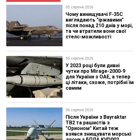
05 серпня 2026
Чому винищувачі F-35C
виглядають "іржавими"
після понад 210 днів у морі,
та чи втратили вони свої
стелс-можливості
05 серпня 2026
У 2023 році були дивні
чутки про Mirage-2000-9
для України з ОАЕ, а тепер
ці літаки, схоже, потрібні їм
самим
06 серпня 2026
Після України з Bayraktar
TB2 та рашистів з
"Орионом" Китай теж
взявся знищувати морські
дрони з БПЛА KVD002