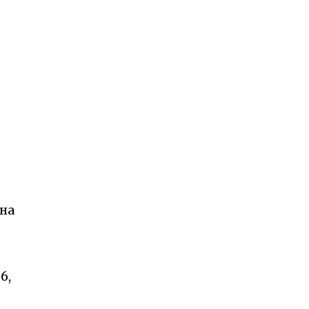
 на
6,