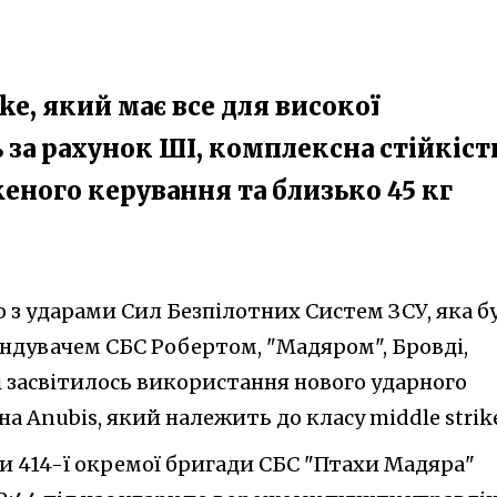
ike, який має все для високої
 за рахунок ШІ, комплексна стійкіст
женого керування та близько 45 кг
ео з ударами Сил Безпілотних Систем ЗСУ, яка б
ндувачем СБС Робертом, "Мадяром", Бровді,
 засвітилось використання нового ударного
а Anubis, який належить до класу middle strik
 414-ї окремої бригади СБС "Птахи Мадяра"