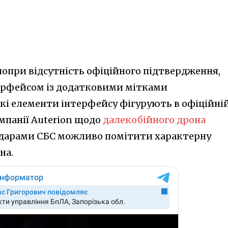
попри відсутність офіційного підтвердження,
терфейсом із додатковими мітками
акі елементи інтерфейсу фігурують в офіційні
мпанії Auterion щодо
далекобійного дрона
 з ударами СБС можливо помітити характерну
на.