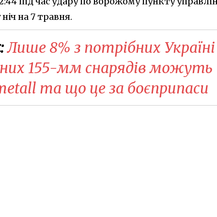
2:44 під час удару по ворожому пункту управлі
ніч на 7 травня.
:
Лише 8% з потрібних Україні
ійних 155-мм снарядів можуть
etall та що це за боєприпаси