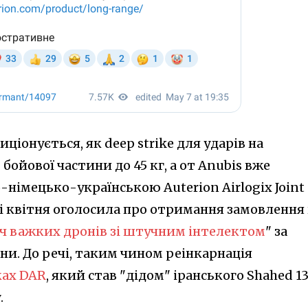
ціонується, як deep strike для ударів на
 бойової частини до 45 кг, а от Anubis вже
німецько-українською Auterion Airlogix Joint
ні квітня оголосила про отримання замовлення
ч важких дронів зі штучним інтелектом
" за
ни. До речі, таким чином реінкарнація
ках DAR
, який став "дідом" іранського Shahed 13
.