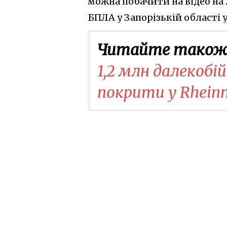
можна побачити на відео на 
БПЛА у Запорізькій області у 
Читайте також
1,2 млн далекоб
покрити у Rheinm