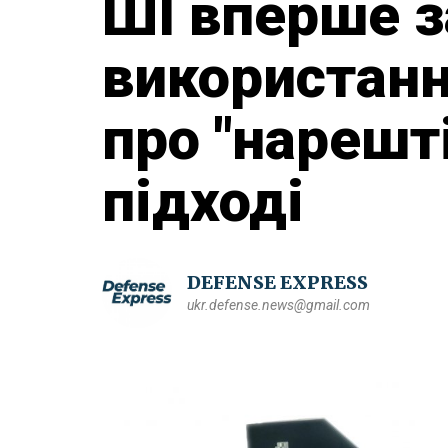
ШІ вперше з
використанн
про "нарешті
підході
DEFENSE EXPRESS
ukr.defense.news@gmail.com