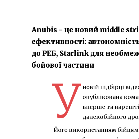
Anubis - це новий middle str
ефективності: автономність
до РЕБ, Starlink для необме
бойової частини
У
новій підбірці від
опублікована кома
вперше та нарешті
далекобійного дрон
Його використанням бійцями