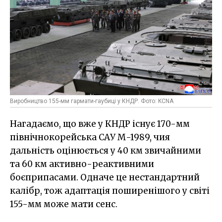
Виробництво 155-мм гармати-гаубиці у КНДР. Фото: KCNA
Нагадаємо, що вже у КНДР існує 170-мм
північнокорейська САУ М-1989, чия
дальність оцінюється у 40 км звичайними
та 60 км активно-реактивними
боєприпасами. Одначе це нестандартний
калібр, тож адаптація поширенішого у світі
155-мм може мати сенс.