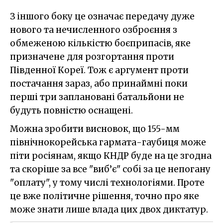
З іншого боку це означає передачу дуже
нового та нечисленного озброєння з
обмеженою кількістю боєприпасів, яке
призначене для розгортання проти
Південної Кореї. Тож є аргумент проти
постачання зараз, або принаймні поки
перші три заплановані батальйони не
будуть повністю оснащені.
Можна зробити висновок, що 155-мм
північнокорейська гармата-гаубиця може
піти росіянам, якщо КНДР буде на це згодна
та скоріше за все "виб’є" собі за це непогану
"оплату", у тому числі технологіями. Проте
це вже політичне рішення, точно про яке
може знати лише влада цих двох диктатур.