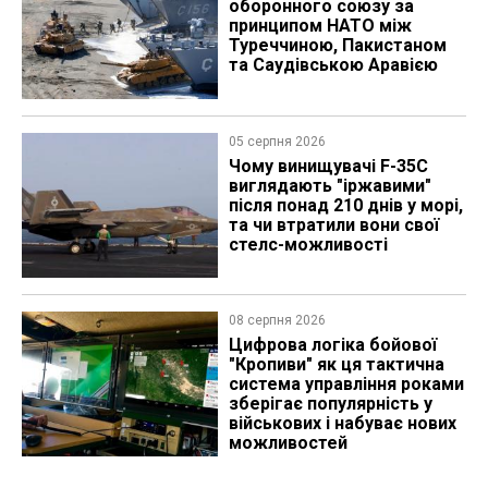
оборонного союзу за
принципом НАТО між
Туреччиною, Пакистаном
та Саудівською Аравією
05 серпня 2026
Чому винищувачі F-35C
виглядають "іржавими"
після понад 210 днів у морі,
та чи втратили вони свої
стелс-можливості
08 серпня 2026
Цифрова логіка бойової
"Кропиви" як ця тактична
система управління роками
зберігає популярність у
військових і набуває нових
можливостей