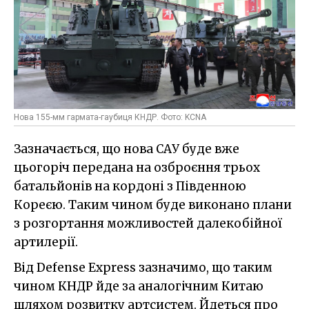
Нова 155-мм гармата-гаубиця КНДР. Фото: KCNA
Зазначається, що нова САУ буде вже
цьогоріч передана на озброєння трьох
батальйонів на кордоні з Південною
Кореєю. Таким чином буде виконано плани
з розгортання можливостей далекобійної
артилерії.
Від Defense Express зазначимо, що таким
чином КНДР йде за аналогічним Китаю
шляхом розвитку артсистем. Йдеться про