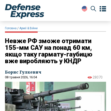
Головна
Армії & Війни
Невже РФ зможе отримати
155-мм САУ на понад 60 км,
якщо таку гармату-гаубицю
вже виробляють у КНДР
Борис Гулкевич
08 травня 2026, 16:04
28070