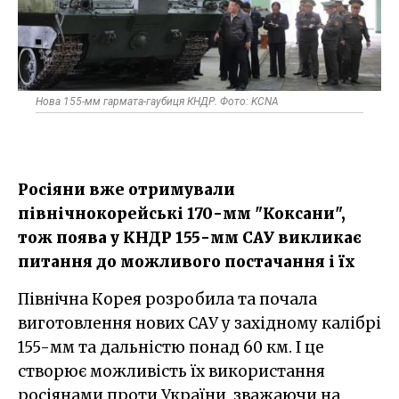
Нова 155-мм гармата-гаубиця КНДР. Фото: KCNA
Росіяни вже отримували
північнокорейські 170-мм "Коксани",
тож поява у КНДР 155-мм САУ викликає
питання до можливого постачання і їх
Північна Корея розробила та почала
виготовлення нових САУ у західному калібрі
155-мм та дальністю понад 60 км. І це
створює можливість їх використання
росіянами проти України, зважаючи на