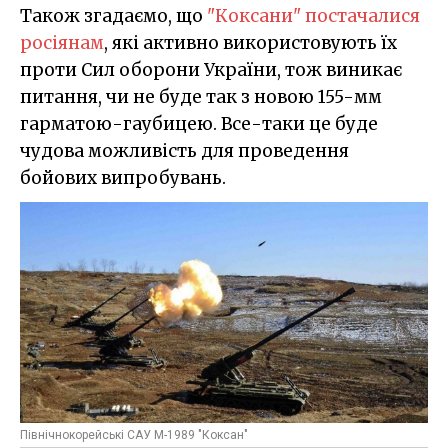
Також згадаємо, що
"Коксани" постачалися
росіянам
, які активно використовують їх
проти Сил оборони України, тож виникає
питання, чи не буде так з новою 155-мм
гарматою-гаубицею. Все-таки це буде
чудова можливість для проведення
бойових випробувань.
Північнокорейські САУ М-1989 "Коксан"