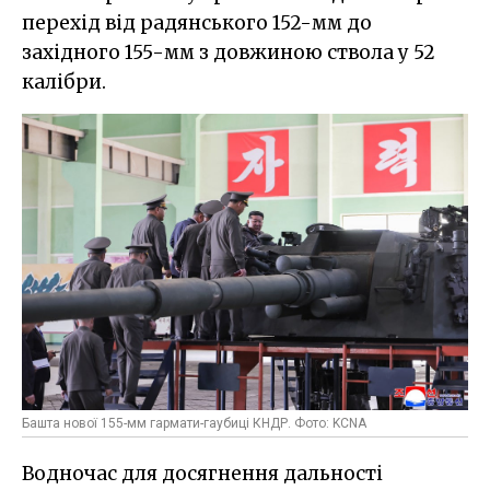
перехід від радянського 152-мм до
західного 155-мм з довжиною ствола у 52
калібри.
Башта нової 155-мм гармати-гаубиці КНДР. Фото: KCNA
Водночас для досягнення дальності