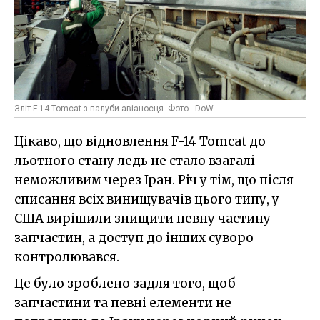
Зліт F-14 Tomcat з палуби авіаносця. Фото - DoW
Цікаво, що відновлення F-14 Tomcat до
льотного стану ледь не стало взагалі
неможливим через Іран. Річ у тім, що після
списання всіх винищувачів цього типу, у
США вирішили знищити певну частину
запчастин, а доступ до інших суворо
контролювався.
Це було зроблено задля того, щоб
запчастини та певні елементи не