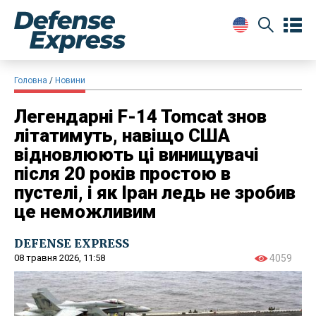
Головна
Новини
Легендарні F-14 Tomcat знов
літатимуть, навіщо США
відновлюють ці винищувачі
після 20 років простою в
пустелі, і як Іран ледь не зробив
це неможливим
DEFENSE EXPRESS
08 травня 2026, 11:58
4059