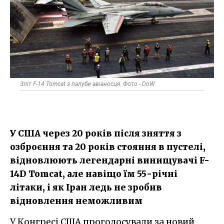
Зліт F-14 Tomcat з палуби авіаносця. Фото - DoW
У США через 20 років після зняття з
озброєння та 20 років стояння в пустелі,
відновлюють легендарні винищувачі F-
14D Tomcat, але навіщо їм 55-річні
літаки, і як Іран ледь не зробив
відновлення неможливим
У Конгресі США проголосували за новий