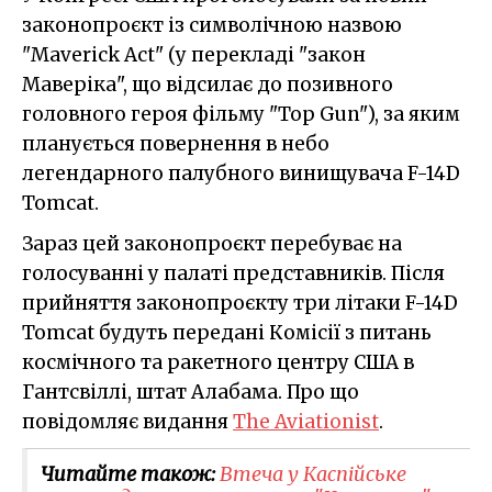
законопроєкт із символічною назвою
"Maverick Act" (у перекладі "закон
Маверіка", що відсилає до позивного
головного героя фільму "Top Gun"), за яким
планується повернення в небо
легендарного палубного винищувача F-14D
Tomcat.
Зараз цей законопроєкт перебуває на
голосуванні у палаті представників. Після
прийняття законопроєкту три літаки F-14D
Tomcat будуть передані Комісії з питань
космічного та ракетного центру США в
Гантсвіллі, штат Алабама. Про що
повідомляє видання
The Aviationist
.
Читайте також:
Втеча у Каспійське