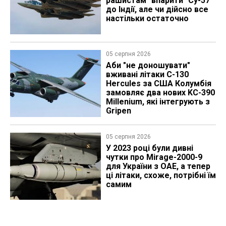
рашистам "впарити" Су-57
до Індії, але чи дійсно все
настільки остаточно
05 серпня 2026
Аби "не доношувати"
вживані літаки C-130
Hercules за США Колумбія
замовляє два нових KC-390
Millenium, які інтегрують з
Gripen
05 серпня 2026
У 2023 році були дивні
чутки про Mirage-2000-9
для України з ОАЕ, а тепер
ці літаки, схоже, потрібні їм
самим