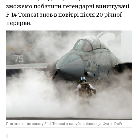
зможемо побачити легендарні винищувачі
F-14 Tomcat знов в повітрі після 20 річної
перерви.
Підготовка до зльоту F-14 Tomcat з палуби авіаносця. Фото - DoW