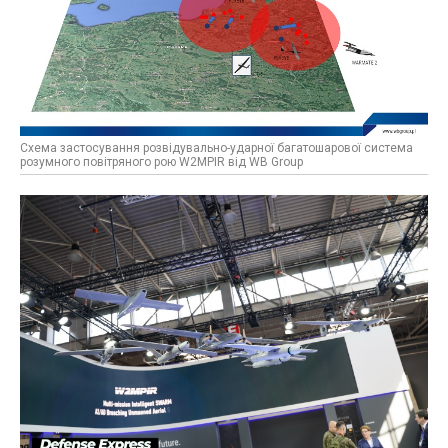
Схема застосування розвідувально-ударної багатошарової система
розумного повітряного рою W2MPIR від WB Group