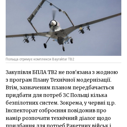
Польща отримує комплекси Bayraktar TB2
Закупівля БПЛА ТВ2 не пов'язана з жодною
з програм Плану Технічної модернізації.
Втім, зазначеним планом передбачається
придбати для потреб ЗС Польщі кілька
безпілотних систем. Зокрема, у червні ц.р.
Інспекторат озброєння повідомив про
намір розпочати технічний діалог щодо
придбання для потреб Ракетних військ і