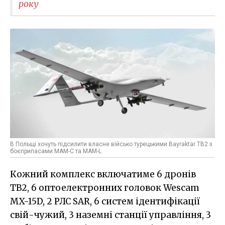
року
В Польщі хочуть підсилити власне військо турецькими Bayraktar TB2 з
боєприпасами MAM-C та MAM-L
Кожний комплекс включатиме 6 дронів
ТВ2, 6 оптоелектронних головок Wescam
MX-15D, 2 РЛС SAR, 6 cистем ідентифікації
свій-чужий, 3 наземні станції управління, 3