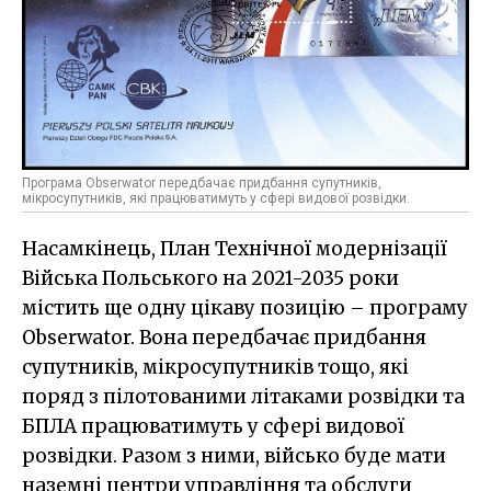
Програма Obserwator передбачає придбання супутників,
мікросупутників, які працюватимуть у сфері видової розвідки.
Насамкінець, План Технічної модернізації
Війська Польського на 2021-2035 роки
містить ще одну цікаву позицію – програму
Obserwator. Вона передбачає придбання
супутників, мікросупутників тощо, які
поряд з пілотованими літаками розвідки та
БПЛА працюватимуть у сфері видової
розвідки. Разом з ними, військо буде мати
наземні центри управління та обслуги