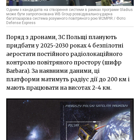
Одним з кандидатів на створення системи в рамках програми Gladius
може бути запропонована WB Group розвідувально-ударна
багатошарова система розумного повітряного рою W2MPIR / Фото:
Defense Express
Поряд з дронами, ЗС Польщі планують
придбати у 2025-2030 роках 4 безпілотні
аеростати постійного радіолокаційного
контролю повітряного простору (шифр
Barbara). За наявними даними, ці
платформи матимуть радіус дії до 200 км і
мають працювати на висотах 2-4 км.