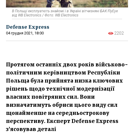
В Польщі експлуатють знайомі і в Україні вітчизняні БАК FlyEye
від WB Electronics / Фото: WB Electronics
Defense Express
04 грудня 2021, 18:00
2202
Протягом останніх двох років військово-
політичним керівництвом Республіки
Польща була прийнята низка ключових
рішень щодо технічної модернізації
власних повітряних сил. Вони
визначатимуть обриси цього виду сил
щонайменше на середньострокову
перспективу. Експерт Defense Express
з’ясовував деталі