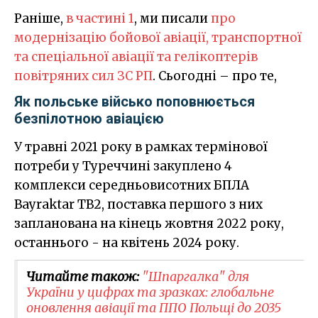
Раніше,
в частині 1
, ми писали
про
модернізацію бойової авіації, транспортної
та спеціальної авіації та гелікоптерів
повітряних сил ЗС РП
. Сьогодні – про те,
Як польське військо поповнюється
безпілотною авіацією
У травні 2021 року в рамках термінової
потреби у Туреччині закуплено 4
комплекси середньовисотних БПЛА
Bayraktar TB2, поставка першого з них
запланована на кінець жовтня 2022 року,
останнього - на квітень 2024 року.
Читайте також:
"Шпаргалка" для
України у цифрах та зразках: глобальне
оновлення авіації та ППО Польщі до 2035